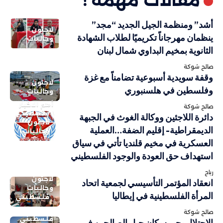
مقالات مهمة !
أشد” ومنظمة الجيل الجديد “مجد”
لاجئون
ينظمان مهرجاناً تكريميًا لطلاب الشهادة
وجاليات
الثانوية بمخيم البداوي شمال لبنان
صالح شوكة
وقفة سويدية أسبوعية تضامناً مع غزة
لاجئون
وفلسطين في هلسنبوري
وجاليات
أهم الاخبار
صالح شوكة
فلسطيني
دائرة اللاجئين ووكالة الغوث في الجبهة
لاجئون
الديمقراطية- إقليم الضفة…العملية
وجاليات
العسكرية في مخيم قلنديا تأتي في سياق
استهداف حق العودة والوجود الفلسطيني
رباح
لاجئون
انعقاد المؤتمر التأسيسي لجمعية اتحاد
وجاليات
المرأة الفلسطينية في إيطاليا
فلسطيني
صالح شوكة
فلسطيني
الاحتلال يجبر سكان جبل الصالحين في