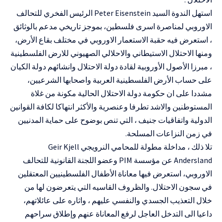
استهل الندوة السيد Peter Eisenstein الرئيس الفخري للتحالف
الاوروبي لمناصرة اسرى فلسطين، بموجز تاريخي مدعم بالوثائق
، استعرض فيه حقبة الاستعمار الاوروبي في مختلف بقاع الأرض،
ومنها الاحتلال الاستيطاني والاحلالي الصهيوني للارض الفلسطينية
، مبرزا الأصول الأوروبية لقادة دولة الاحتلال وانشائهم دولة الكيان
على حساب الأرض الفلسطينية العربية واصحابها الشرعيين،
مشددا على ان حكومة دولة الاحتلال الحالية مكونة من غلاة
المستوطنين والاشد تطرفا وعنصرية والأكثر انتهاكا لكافة القوانين
الدولية واتفاقيات جنيف ، التي تنص بوضوح على حماية المدنيين
في زمن النزاعات المسلحة.
تلا ذلك ، مداخلة مطولة للمحامي النرويجي Geir Kjell
Andersland عن مؤسسة PIM وعضو اللجنة القانونية للتحالف
الاوروبي، استعرض فيها معاناة الأطفال الفلسطينيين المعتقلين
في سجون الاحتلال. والظروف القاسيه التي يتعرضون لها من
خلال التعذيب الجسدي والنفسي عليهم ، واثاره على عائلاتهم،
داعيا الى التدخل العاجل لرفع المعاناة عنهم وإطلاق سراحهم