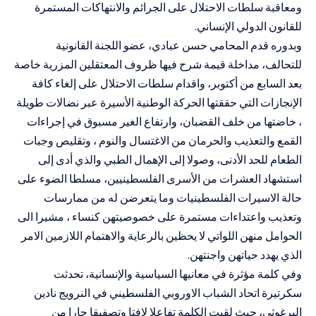
ومعاقبة سلطات الاحتلال على الجرائم والانتهاكات المستمرة
للقانون الدولي الإنساني.
وبدوره قدم المحامي حسن عبادي، عضو اللجنة القانونية
للتحالف، مداخلة قيمة شرح فيها ظروف المعتقلين المزرية خاصة
بعد السابع من أكتوبر، واقدام سلطات الاحتلال على إلغاء كافة
الإنجازات التي حققتها الحركة الوطنية الأسيرة عبر نضالات طويلة
، خاضتها من خلف القضبان، وارتفاع الغير مسبوق في إجراءات
القمع والتعذيب والحرمان من الاغتسال والنوم ، وتقليص وجبات
الطعام للحد الأدنى، وصولا إلى الإهمال الطبي والذي أدى إلى
استشهاد العشرات من الأسرى الفلسطينيين، مسلطا الضوء على
حالة الاسيرات الفلسطينيات وما يتعرضن له من ممارسات
وتعذيب واعتداءات مستمرة على خصوصيتهن كنساء ، مشيرا الى
الحوامل منهن اللواتي لا يحظين بالرعاية والاهتمام اللازمين الامر
الذي يهدد حياتهن واجنتهن.
وفي كلمة مؤثرة في معانيها السياسية والإنسانية، تحدثت
سكرتيرة اتحاد الشباب الاوروبي الفلسطيني في النرويج نادين
البرغوثي، حيث لقيت الكلمة تفاعلا لافتا وتصفيقا حارا من