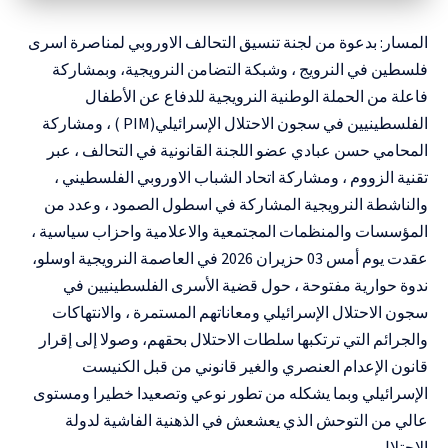
المسار: بدعوة من لجنة تنسيق التحالف الاوروبي لمناصرة اسرى
فلسطين في النرويج ، وشبكة التضامن النرويجية، وبمشاركة
فاعلة من الحملة الوطنية النرويجية للدفاع عن الأطفال
الفلسطينيين في سجون الاحتلال الإسرائيلي(PIM ) ، ومشاركة
المحامي حسن عبادي عضو اللجنة القانونية في التحالف ، عبر
تقنية الزووم ، ومشاركة اتحاد الشباب الاوروبي الفلسطيني ،
والناشطة النرويجية المشاركة في اسطول الصمود ، وعدد من
المؤسسات والمنظمات المجتمعية والاعلامية واحزاب سياسية ،
عقدت يوم أمس 03 حزيران 2026 في العاصمة النرويجية اوسلو،
ندوة حوارية مفتوحة ، حول قضية الأسرى الفلسطينيين في
سجون الاحتلال الإسرائيلي ومعاناتهم المستمرة ، والانتهاكات
والجرائم التي ترتكبها سلطات الاحتلال بحقهم، وصولا إلى إقرار
قانون الإعدام العنصري والغير قانوني من قبل الكنيست
الإسرائيلي وبما يشكله من تطور نوعي وتصعيدا خطيرا ومستوى
عالي من التوحش الذي يعشعش في الذهنية الفاشية لدولة
الاحتلال .