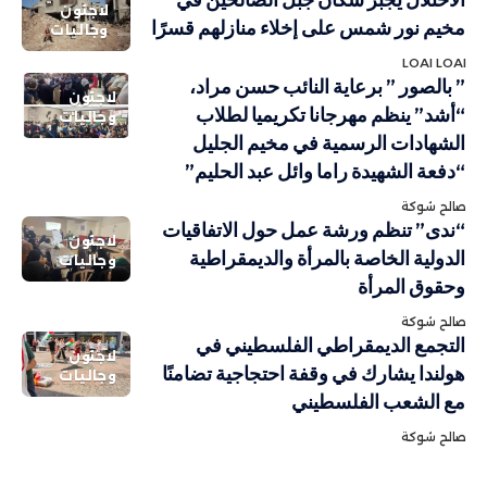
لاجئون
مخيم نور شمس على إخلاء منازلهم قسرًا
وجاليات
LOAI LOAI
” بالصور ” برعاية النائب حسن مراد،
لاجئون
“أشد” ينظم مهرجانا تكريميا لطلاب
وجاليات
الشهادات الرسمية في مخيم الجليل
“دفعة الشهيدة راما وائل عبد الحليم”
صالح شوكة
“ندى” تنظم ورشة عمل حول الاتفاقيات
لاجئون
الدولية الخاصة بالمرأة والديمقراطية
وجاليات
وحقوق المرأة
صالح شوكة
التجمع الديمقراطي الفلسطيني في
لاجئون
هولندا يشارك في وقفة احتجاجية تضامنًا
وجاليات
مع الشعب الفلسطيني
صالح شوكة