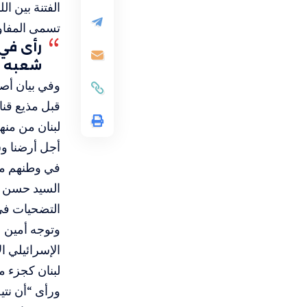
الفتنة بين ال
تسمى المفاو
رأى في 
شعبه ا
وفي بيان أصد
قبل مذيع قناة
لبنان من منه
أجل أرضنا وشع
في وطنهم مع
السيد حسن ن
التضحيات في 
وتوجه أمين ع
الإسرائيلي ا
لبنان كجزء م
ورأى “أن نتي