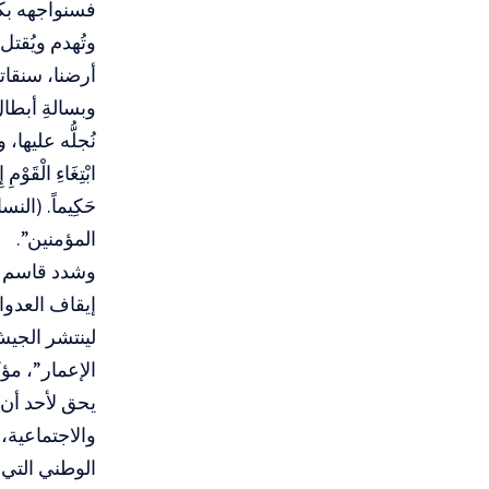
فسنواجهه بكل
وتُهدم ويُقتل
أرضنا، سنقات
وبسالةِ أبطا
نُجلُّه عليها،
ابْتِغَاءِ الْقَوْمِ
المؤمنين”.
وشدد قاسم ع
إيقاف العدوان
لينتشر الجيش
الإعمار”، مؤ
يحق لأحد أن ي
والاجتماعية،
الوطني التي ي