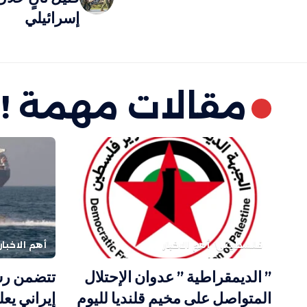
إسرائيلي
مقالات مهمة !
فلسطيني
أهم الاخبار
أهم الاخبار
” الديمقراطية ” عدوان الإحتلال
تتضمن رس
المتواصل على مخيم قلنديا لليوم
إيراني يع