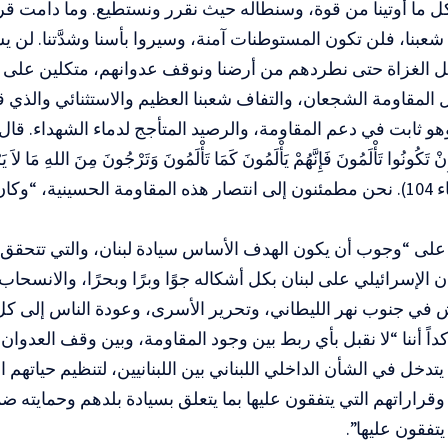
 ما أوتينا من قوة، وسنطاله حيث نقرر ونستطيع. وما دامت قرا
 شعبنا، فلن تكون المستوطنات آمنة، وسيروا بأسنا وشدَّتنا. لن يس
ل الغزاة حتى نطردهم من أرضنا ونوقف عدوانهم، متكلين على عون
ل المقاومة الشجعان، والتفاف شعبنا العظيم والاستثنائي والذي ق
 وهو ثابت في دعم المقاومة، والرصيد المتأجج لدماء الشهداء. قال تعالى
 إِنْ تَكُونُوا تَأْلَمُونَ فَإِنَّهُمْ يَأْلَمُونَ كَمَا تَأْلَمُونَ وَتَرْجُونَ مِنَ اللهِ مَا لاَ
حَكِيماً. (النساء 104). نحن مطمئنون إلى انتصار هذه المقاومة الحسينية، “و
لى “وجوب أن يكون الهدف الأساس سيادة لبنان، والتي تتحقق
 الإسرائيلي على لبنان بكل أشكاله جوًا وبرًا وبحرًا، والانسحاب 
 في جنوب نهر الليطاني، وتحرير الأسرى، وعودة الناس إلى كل
كداً أننا “لا نقبل بأي ربط بين وجود المقاومة، وبين وقف العدوا
تدخل في الشأن الداخلي اللبناني بين اللبنانيين، لتنظيم حياتهم 
 وقراراتهم التي يتفقون عليها بما يتعلق بسيادة بلدهم وحمايته ض
تفقون عليها”.