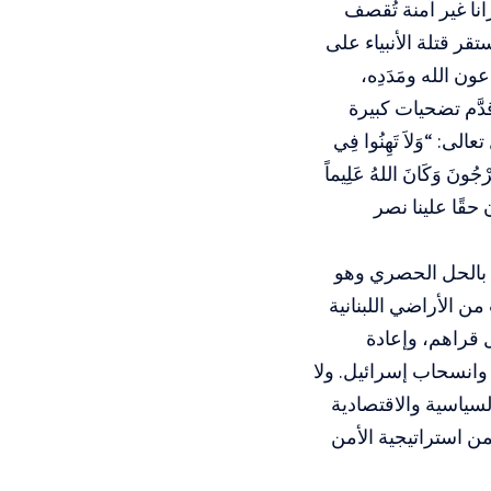
نا غير آمنة تُقصف
تقر قتلة الأنبياء على
 الله ومَدَدِه،
دَّم تضحيات كبيرة
: “وَلاَ تَهِنُوا فِي
 يَرْجُونَ وَكَانَ اللهُ عَلِيماً
كان حقًا علينا نصر
 بالحل الحصري وهو
من الأراضي اللبنانية
 قراهم، وإعادة
ن وانسحاب إسرائيل. ولا
السياسية والاقتصادية
من استراتيجية الأمن