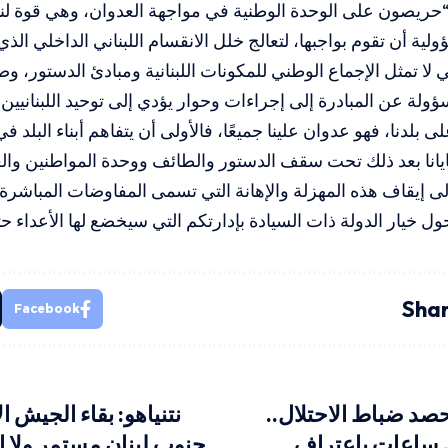
ريصون على الوحدة الوطنية في مواجهة العدوان، وهي قوة لنا 
ة أن تقوم بواجبها، لتعالج خلل الانقسام اللبناني الداخلي الذي 
ي لا تمثل الإجماع الوطني للمكونات اللبنانية ومبادئ الدستور، 
لة عن المبادرة إلى إجراءات وحوار يؤدي إلى توحيد اللبنانيين
ى بلدنا، فهو عدوان علينا جميعًا، فالأولى أن يتفاهم أبناء البلد في
ايانا بعد ذلك تحت سقف الدستور والطائف ووحدة المواطنين وا
ى إيقاف هذه المهزلة والإهانة التي تسمى المفاوضات المباشرة، 
 خيار الدولة ذات السيادة بإدارتكم التي سيخضع لها الأعداء حتمً
Shar
Facebook
صد ضباط الاحتلال..
نتنياهو: بقاء الجيش ا
ل ساعات باعتراف
جنوب لبنان مستمر ولا ا