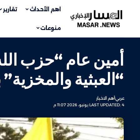
اهم الأحداث
تقارير
منوعات
أمين عام “حزب الل
“العبثية والمخزية” 
عربي
أهم الاخبار
LAST UPDATED: 4 يونيو، 2026 11:07 م