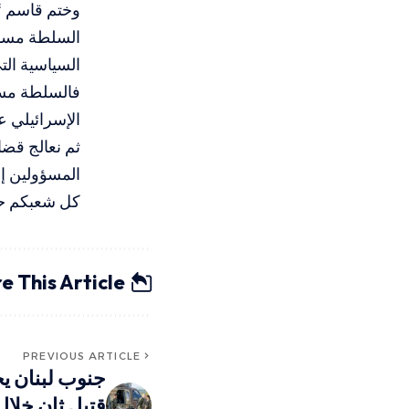
وختم قاسم “ح
السلطة مسؤولي
السياسية الت
فالسلطة مسؤو
الإسرائيلي عل
ثم نعالج قض
المسؤولين إل
كل شعبكم حول
e This Article
PREVIOUS ARTICLE
جنوب لبنان يح
قتيل ثانٍ خلا