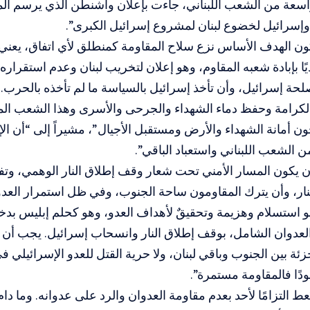
سعة من الشعب اللبناني، جاءت بإعلان واشنطن الذي يرسم المب
 وإسرائيل لخضوع لبنان لمشروع إسرائيل الكبرى”.
ون الهدف الأساس نزع سلاح المقاومة كمنطلق لأي اتفاق، يعني إ
يًا بإبادة شعبه المقاوم، وهو إعلان لتخريب لبنان وعدم استقراره
مصلحة إسرائيل، وأن تأخذ إسرائيل بالسياسة ما لم تأخذه بالحرب
والكرامة وحفظ دماء الشهداء والجرحى والأسرى وهذا الشعب ا
ن أمانة الشهداء والأرض ومستقبل الأجيال”، مشيراً إلى “أن ا
ن الشعب اللبناني واستعباد الباقي”.
أن يكون المسار الأمني تحت شعار وقف إطلاق النار الوهمي، و
لنار، وأن يترك المقاومون ساحة الجنوب، وفي ظل استمرار الع
استسلام وهزيمة وتحقيقٌ لأهداف العدو، وهو كحلم إبليس بدخو
عدوان الشامل، بوقف إطلاق النار وانسحاب إسرائيل. يجب أن ي
جزئة بين الجنوب وباقي لبنان، ولا حرية القتل للعدو الإسرائيلي في
ودًا فالمقاومة مستمرة”.
عط التزامًا لأحد بعدم مقاومة العدوان والرد على عدوانه. وما دام