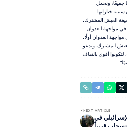
جميعًا، ونحمل
سببته خياراتها
وصيغة العيش المشترك،
 في مواجهة العدوان
 مواجهة العدوان أولًا،
لعيش المشترك. وندعو
لتكونوا أقوى بالتفاف
ا”.
NEXT ARTICLE
لإسرائيلي في
نسحاب قريباً