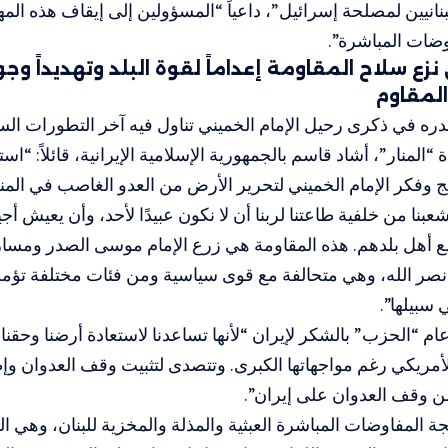
لبنانيين لمصلحة إسرائيل”، داعياً “المسؤولين إلى إيقاف هذه المهز
ضات المباشرة”.
نزع سلاح المقاومة إعداماً لقوة البلد وتهديداً وجودي
لمقاوم
ره في ذكرى رحيل الإمام الخميني تناول فيه آخر التطورات الس
 “المنار”، أشاد قاسم بالجمهورية الإسلامية الإيرانية، قائلاً: “
ج وفكر الإمام الخميني لتحرير الأرض من العدو الغاصب في المنط
بنا من خلفية طاعتنا لربنا أن لا نكون عبيدًا لأحد، وأن يعيش أجي
 أهل بلدهم. هذه المقاومة هي زرع الإمام موسى الصدر ومسار 
صر الله، وهي متحالفة مع قوى سياسية ومن فئات مختلفة تؤمن
سبيلها”.
ام “الحزب” بالشكر لإيران “لأنها تساعدنا لاستعادة أرضنا وحقن
لأمريكي
رغم مواجهاتها الكبرى. وتتصدى لتثبيت وقف العدوان وإط
ن وقف العدوان على إيران”.
جة المفاوضات المباشرة العبثية والمذلة والمخزية للبنان، وهي ا