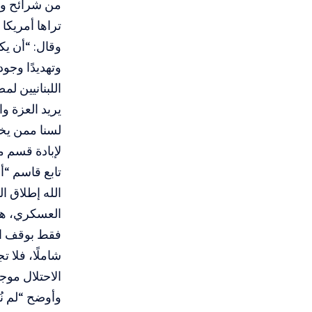
من شرائح وا
تراها أمريكا
وقال: “أن يك
وتهديدًا وجود
اللبنانيين ل
يريد العزة 
لسنا ممن يخو
لإبادة قسم م
تابع قاسم “
الله إطلاق ا
العسكري، هو 
فقط بوقف ال
شاملًا، فلا ت
الاحتلال موج
وأوضح “لم نُ