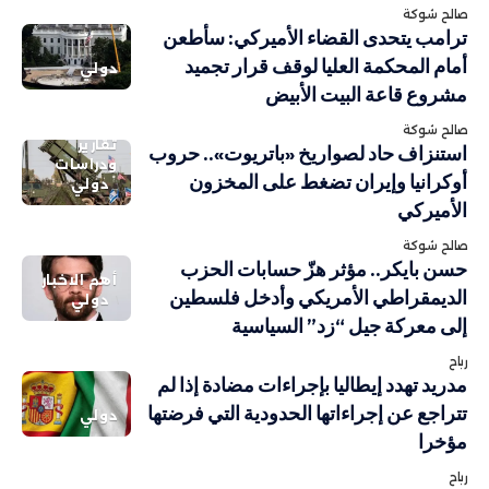
صالح شوكة
ترامب يتحدى القضاء الأميركي: سأطعن
أمام المحكمة العليا لوقف قرار تجميد
دولي
مشروع قاعة البيت الأبيض
صالح شوكة
تقارير
استنزاف حاد لصواريخ «باتريوت».. حروب
ودراسات
أوكرانيا وإيران تضغط على المخزون
دولي
الأميركي
صالح شوكة
حسن بايكر.. مؤثر هزّ حسابات الحزب
أهم الاخبار
الديمقراطي الأمريكي وأدخل فلسطين
دولي
إلى معركة جيل “زد” السياسية
رباح
مدريد تهدد إيطاليا بإجراءات مضادة إذا لم
تتراجع عن إجراءاتها الحدودية التي فرضتها
دولي
مؤخرا
رباح