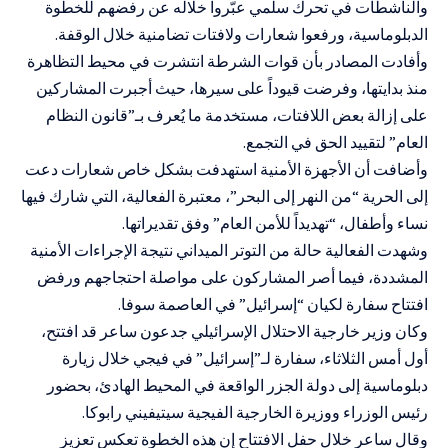
والناشطات في تحرك سلمي عبّروا خلاله عن رفضهم للخطوة
الدبلوماسية، ورفعوا شعارات ولافتات تضامنية خلال الوقفة.
وأفادت المصادر بأن قوات الشرطة انتشرت في محيط التظاهرة
منذ بدايتها، وفرضت قيوداً على سيرها، حيث أجبرت المشاركين
على إزالة بعض اللافتات، مستخدمة ما يُعرف بـ”قانون النظام
العام” لتقييد الحق في التجمع.
وأضافت أن الأجهزة الأمنية استهدفت بشكل خاص شعارات دعت
إلى الحرية “من النهر إلى البحر”، معتبرة الفعالية، التي شارك فيها
نساء وأطفال، “تهديداً للأمن العام” وفق تقديراتها.
وشهدت الفعالية حالة من التوتر الميداني نتيجة الإجراءات الأمنية
المشددة، فيما أصر المشاركون على مواصلة احتجاجهم ورفض
افتتاح سفارة لكيان “إسرائيل” في العاصمة سوفا.
وكان وزير خارجية الاحتلال الإسرائيلي جدعون ساعر قد افتتح،
أول أمس الثلاثاء، سفارة لـ”إسرائيل” في فيجي خلال زيارة
دبلوماسية إلى دولة الجزر الواقعة في المحيط الهادئ، بحضور
رئيس الوزراء ووزيرة الخارجية الفيجية سيتيفيني رابوكا.
وقال ساعر خلال حفل الافتتاح إن هذه الخطوة تعكس تعزيز