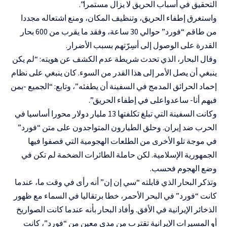
التحقيق في أسباب الحريق لا يزال مستمرا”.
واستغرق إطفاء الحريق، وتنظيف المكان، ومنع اشتعاله مجددا
من طاقم “فورد” حوالي 30 ساعة، وفقد ما يقرب من 600 بحار
القدرة على الوصول إلى أسِرّتهم بسبب الأضرار.
وقال البحار، الذي تحدث شريطة عدم الكشف عن هويته: “لم يكن
ينبغي أن يصل الأمر إلى هذا القدر من السوء. كان ينبغي على نظام
إخماد الحرائق المدمج في السفينة أن يطفئه”، وتابع: “الجميع -بمن
فيهم أنا- ساعدواعلى في إطفاء الحريق”.
وكانت السفينة التي تبلغ تكلفتها 13 مليار دولار محورا أساسيا في
الحرب ضد إيران. وحلق الطيارون المتواجدون على متن “فورد”
في موجة تلو الأخرى من الطلعات الهجومية التي قصفوا فيها
الجمهورية الإسلامية. لكن حاملة الطائرات الضخمة لم تكن في
وضع الهجوم فحسب.
وتذكر البحار الذي قابلته “سي إن إن” أنه رأى في وقت ما، عندما
كانت “فورد” في البحر الأحمر، خطا برتقاليا في السماء مع ظهور
الذخائر الإيرانية في الأفق. وأفاد البحار بأنه عندما كانت الصواريخ
أو المسيرات الإيرانية تقترب من مدى معين من “فورد”، كانت