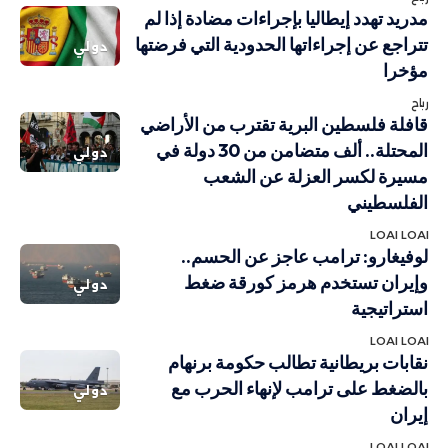
مدريد تهدد إيطاليا بإجراءات مضادة إذا لم
تتراجع عن إجراءاتها الحدودية التي فرضتها
دولي
مؤخرا
رباح
قافلة فلسطين البرية تقترب من الأراضي
المحتلة.. ألف متضامن من 30 دولة في
دولي
مسيرة لكسر العزلة عن الشعب
الفلسطيني
LOAI LOAI
لوفيغارو: ترامب عاجز عن الحسم..
وإيران تستخدم هرمز كورقة ضغط
دولي
استراتيجية
LOAI LOAI
نقابات بريطانية تطالب حكومة برنهام
بالضغط على ترامب لإنهاء الحرب مع
دولي
إيران
LOAI LOAI