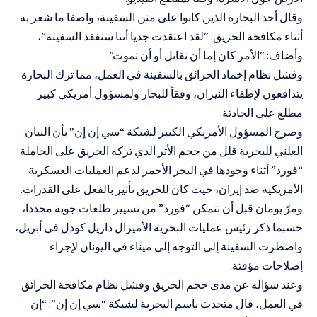
وقال أحد البحارة الذين كانوا على متن السفينة، واصفا ما شعر به
أثناء مكافحة الحريق: “لقد اعتقدت جديا أننا سنفقد السفينة”،
وأضاف: “الأمر كان إما أن تقاتل أو أن تموت”.
وفشل نظام إخماد الحرائق بالسفينة في العمل، مما ترك البحارة
يتدافعون لإطفاء النيران، وفقاً للبحار ولمسؤول أمريكي كبير
مطلع على الحادثة.
وصرح المسؤول الأمريكي الكبير لشبكة “سي إن إن” بأن البيان
العلني للبحرية قلل من حجم الأثر الذي تركه الحريق على
الحاملة
“فورد”
أثناء وجودها في البحر الأحمر لدعم العمليات العسكرية
الأمريكية ضد إيران، حيث كان للحريق تأثير بالفعل على القدرات.
ومرّ يومان قبل أن تتمكن “فورد” من تسيير طلعات جوية مجددا،
حسبما ذكر رئيس عمليات البحرية الأميرال داريل كودل في أبريل،
واضطرت السفينة إلى التوجه إلى ميناء في اليونان لإجراء
إصلاحات مؤقتة.
وعند سؤاله عن مدى حجم الحريق وفشل نظام مكافحة الحرائق
في العمل، قال متحدث باسم البحرية لشبكة “سي إن إن”: “إن