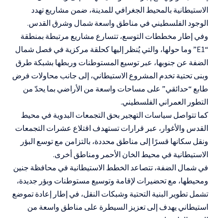
الاستيطانية بالمحيط الجغرافي للمدينة، ضمن مشاريع تهدد
الوجود الفلسطيني في مناطق واسعة شمال وشرق القدس.
وفي إطار مخططات التوسع، تتسارع مشاريع مرتبطة بمنطقة
“E1” وما حولها، والتي يُنظر إليها كحلقة مركزية في فصل شمال
الضفة عن جنوبها، عبر توسيع المستوطنات وربطها بشبكة طرق
وبنى تحتية تخدم المشروع الاستيطاني، إلى جانب محاولات فرض
طابع “حدائقي” على مساحات واسعة من الأراضي بما يحدّ من
التطور العمراني الفلسطيني.
كما تتواصل سياسات التهجير بحق التجمعات البدوية في محيط
القدس والأغوار، عبر قرارات تستهدف اقتلاع عشرات التجمعات
ونقل سكانها قسرًا إلى مناطق محددة، بالتزامن مع توسع البؤر
الاستيطانية في محيط الخان الأحمر ومناطق أخرى.
في شمال الضفة، تتصاعد الخطط الاستيطانية في محافظة جنين
ومحيطها، مع تحضيرات لإقامة وتوسيع مستوطنات وبؤر جديدة،
تشمل تطوير البنية التحتية وشبكات النقل، في إطار إعادة تموضع
استيطاني يهدف إلى تعزيز السيطرة على مناطق واسعة من