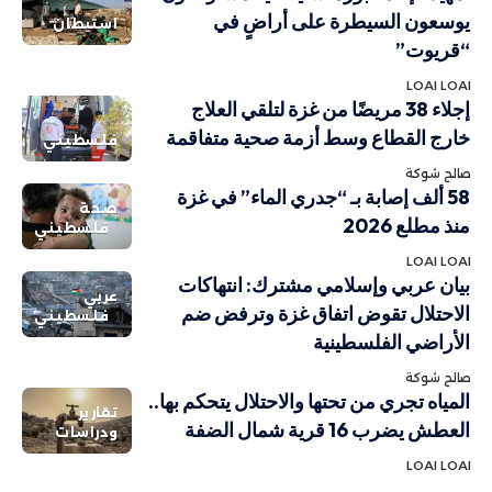
يوسعون السيطرة على أراضٍ في
استيطان
“قريوت”
LOAI LOAI
إجلاء 38 مريضًا من غزة لتلقي العلاج
خارج القطاع وسط أزمة صحية متفاقمة
فلسطيني
صالح شوكة
58 ألف إصابة بـ “جدري الماء” في غزة
صحة
منذ مطلع 2026
فلسطيني
LOAI LOAI
بيان عربي وإسلامي مشترك: انتهاكات
عربي
الاحتلال تقوض اتفاق غزة وترفض ضم
فلسطيني
الأراضي الفلسطينية
صالح شوكة
المياه تجري من تحتها والاحتلال يتحكم بها..
تقارير
العطش يضرب 16 قرية شمال الضفة
ودراسات
LOAI LOAI