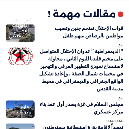
مقالات مهمة !
أهم الاخبار
انتهاكات
قوات الإحتلال تقتحم جنين وتصيب
الاحتلال
مواطنين بالرصاص بينهم طفل
فلسطيني
رباح
فلسطيني
” الديمقراطية ” عدوان الإحتلال المتواصل
أهم
على مخيم قلنديا لليوم الثاني ، محاولة
الاخبار
لاستنساخ نموذج التطهير العرقي والتهجير
في مخيمات شمال الضفة ، وإعادة تشكيل
الواقع الجغرافي والديمغرافي في محيط
مدينة القدس
رباح
مجلس السلام في غزة يصدر أول عقد بناء
تقارير
مركز عسكري
ودراسات
LOAI LOAI
تمهيداً لإقامة بؤرة استيطانية مستوطنون