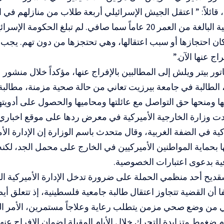
ا، قائلاً: ” اعتقل الجيش الإسرائيلي أربعة طلاب من منازلهم في 
بينهم الأميركية البالغة من العمر 20 عاماً سما صافي. لم تبلغ الحكو
كان احتجازها أو سبب اعتقالها، وهي تحتجزها من دون تهم. يجب 
اج عنها الآن.”
تور بيتر ويلش إلى المطالبين بالإفراج عنها، مؤكداً خلال منشو
الطالبة في جامعة بيرزيت تعاني من حالة صحية مزمنة، مطالبة
 ومنحها حق التواصل مع عائلتها ومحاميها والحصول على أدويتها
دت وزارة الخارجية الأميركية في معرض ردها على موقع اخباري 
ية في الضفة الغربية، وقال متحدث باسم الوزارة إن الإدارة الأمي
ها بحماية المواطنين الأميركيين في الخارج على محمل الجد، لكنه
ية بدعوى اعتبارات الخصوصية.
ديح أحد منظمي الحملة على ضرورة تدخل الإدارة الأميركية ال
أن القضية تتجاوز اعتقال طالبة جامعية فلسطينية، إذ تتعلق أيضا
ي من وضع صحي مزمن يتطلب رعاية وعلاجاً مستمرين، الأمر الذ
م ضغوط متزايدة للتحرك خلال الأيام المقبلة لضمان الإفراج عنها 