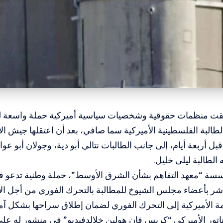
لقت منظمات حقوقية وشخصيات سياسية أميركية حملة واسعة للم
طالبة الفلسطينية الأميركية سما صافي، بعد أن اعتقلها جيش الا
بل أربعة أيام، إلى جانب الطالبات نتالي أبو دية، وجولان أبو عواد
 الطالبة ليلى خليل.
ة “معهد التفاهم بشأن الشرق الأوسط”، حملة وطنية تدعو فيها
اشر بأعضاء مجلس الشيوخ للمطالبة بالتحرك الفوري من أجل الإ
مة الأميركية إلى التحرك الفوري لضمان إطلاق سراحها بشكل آ
اتور الأميركي “كريس فان هولين خلالدفيديو” في منشور له ع