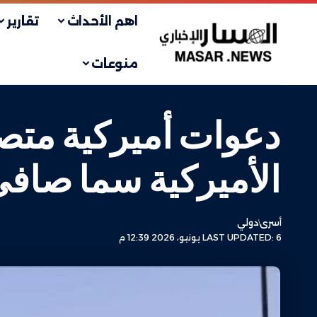
اهم الأحداث
تقارير
منوعات
دعوات أميركية متصا
الأميركية سما صافي
أسرى
دولي
LAST UPDATED: 6 يونيو، 2026 12:39 م