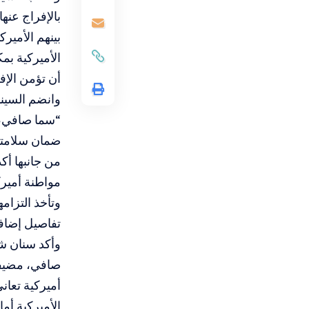
بالإفراج عنه
الأميركية بم
أن تؤمن الإفر
وانضم السينا
“سما صافي، 
ضمان سلامتها
من جانبها أك
مواطنة أميرك
وتأخذ التزام
تفاصيل إضاف
وأكد سنان شق
صافي، مضيفا 
أميركية تعان
الأميركية أما