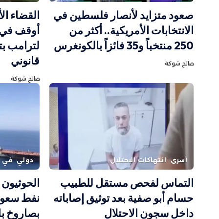
صعود متزايد لأنصار فلسطين في
القضاء ال
الانتخابات الأمريكية.. أكثر من
أوقف في 
250 منتخباً و35 فائزاً بالكونغرس
لترامب بت
قانوني
صالح شوكة
صالح شوكة
أسرى
انتهاكات الاحتلال
دولي
في ا
التماس لفحص مستقل للطبيب
الحوثيون 
حسام أبو صفية بعد توثيق إصاباته
نفط سعود
داخل سجون الاحتلال
بصاروخ ب