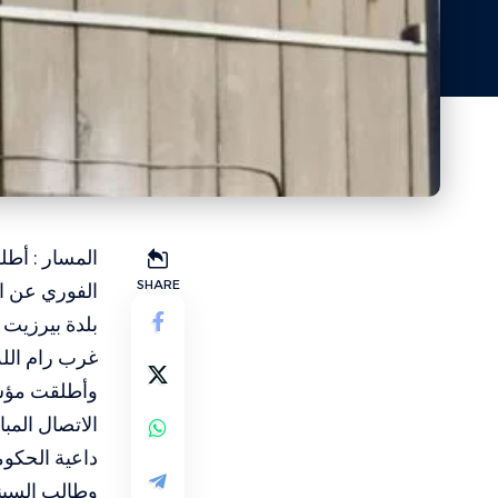
المسار : أط
SHARE
الفوري عن ال
بلدة بيرزيت ق
غرب رام الله
وأطلقت مؤسس
الاتصال المب
داعية الحكو
وطالب السين