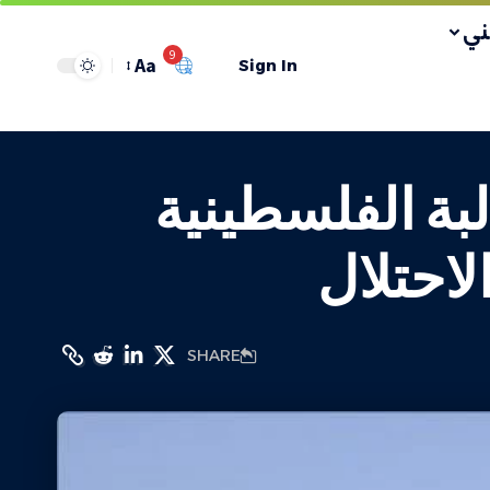
ي
9
Aa
Sign In
بة الفلسطينية
احتلال
SHARE