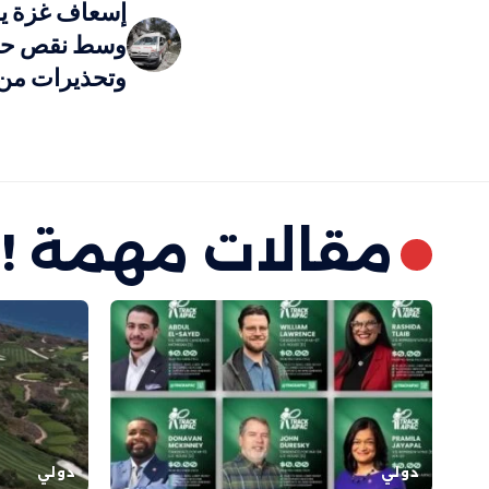
إسعاف غزة يو
وسط نقص حاد 
وتحذيرات من ك
مقالات مهمة !
دولي
دولي