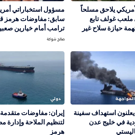
أمريكي يلاحق مسلحاً
مسؤول استخباراتي أمري
ملعب غولف تابع
سابق: مفاوضات هرمز قد
همة حيازة سلاح غير
ترامب أمام خيارين صعبي
صالح شوكة
لمواجهة
دولي
يعلنون استهداف سفينة
إيران: مفاوضات متقدمة 
ية في خليج عدن
لتنظيم الملاحة وإدارة م
اليستي
هرمز