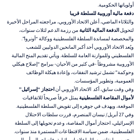
أولوياتها الحكومية.
دفعة مالية أوروبية للسلطة قريبا
والثلاثاء الماضي، أعلن الاتحاد الأوروبي، مراجعته المراحل الأخيرة
لتحويل
الدفعة المالية الثانية
من رزمة الدعم لثلاث سنوات،
والمخصصة لمساندة السلطة الفلسطينية ووكالة “أونروا”.
ويُعد الاتحاد الأوروبي أحد أكبر المانحين الدوليين للشعب
الفلسطيني وللموازنة العامة للسلطة. ويأتي تقديم المنح المالية
الأوروبية مشروطاً -في كثير من الأحيان- ببرامج “إصلاح هيكلي
وحوكمة” تشمل ترشيد النفقات، وإعادة هيكلة الوظائف
العمومية، وتطوير المؤسسات.
وفي وقت سابق، أكد الاتحاد الأوروبي أن
احتجاز “إسرائيل”
لأموال المقاصة الفلسطينية
يمثل خرقاً صريحاً للاتفاقيات
الموقعة، ويهدف في جوهره إلى تقويض السلطة الفلسطينية.
وفي 27 أبريل/ نيسان المنصرم، قررت سلطات الاحتلال
الإسرائيلي، احتجاز أموال المقاصة، وعدم تحويلها إلى السلطة
الفلسطينية، ضمن سياسة الاقتطاعات المستمرة منذ سنوات.
وبحسب ما نقلته وسائل إعلام إسرائيلية، فإن إجمالي أموال