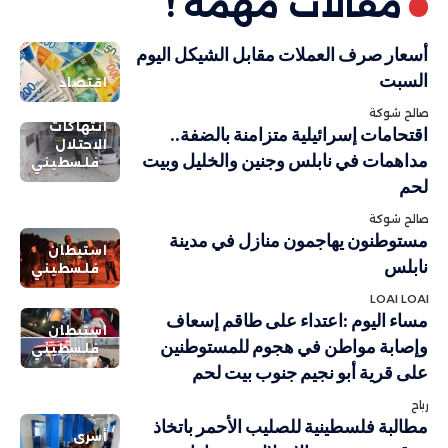
مقالات مهمة !
أسعار صرف العملات مقابل الشيكل اليوم
السبت
اقتصاد
صالح شوكة
انتهاكات
اقتحامات إسرائيلية متزامنة بالضفة..
الاحتلال
مداهمات في نابلس وجنين والخليل وبيت
فلسطيني
لحم
صالح شوكة
مستوطنون يهاجمون منازل في مدينة
استيطان
نابلس
فلسطيني
LOAI LOAI
مساء اليوم :اعتداء على طاقم إسعاف
استيطان
وإصابة مواطن في هجوم للمستوطنين
فلسطيني
على قرية أبو نجيم جنوب بيت لحم
رباح
مطالبة فلسطينية للصليب الأحمر باتخاذ
أسرى