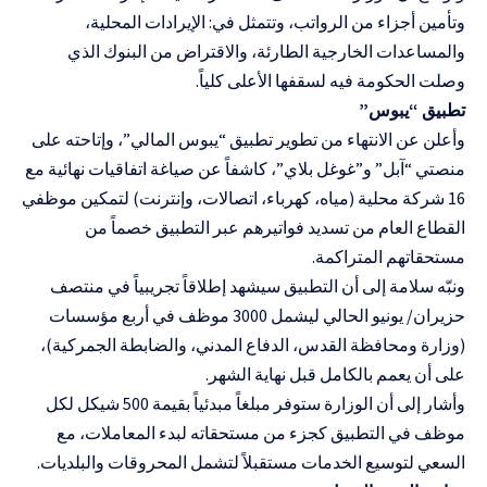
وتأمين أجزاء من الرواتب، وتتمثل في: الإيرادات المحلية،
والمساعدات الخارجية الطارئة، والاقتراض من البنوك الذي
وصلت الحكومة فيه لسقفها الأعلى كلياً.
تطبيق “يبوس”
وأعلن عن الانتهاء من تطوير تطبيق “يبوس المالي”، وإتاحته على
منصتي “آبل” و”غوغل بلاي”، كاشفاً عن صياغة اتفاقيات نهائية مع
16 شركة محلية (مياه، كهرباء، اتصالات، وإنترنت) لتمكين موظفي
القطاع العام من تسديد فواتيرهم عبر التطبيق خصماً من
مستحقاتهم المتراكمة.
ونبّه سلامة إلى أن التطبيق سيشهد إطلاقاً تجريبياً في منتصف
حزيران/ يونيو الحالي ليشمل 3000 موظف في أربع مؤسسات
(وزارة ومحافظة القدس، الدفاع المدني، والضابطة الجمركية)،
على أن يعمم بالكامل قبل نهاية الشهر.
وأشار إلى أن الوزارة ستوفر مبلغاً مبدئياً بقيمة 500 شيكل لكل
موظف في التطبيق كجزء من مستحقاته لبدء المعاملات، مع
السعي لتوسيع الخدمات مستقبلاً لتشمل المحروقات والبلديات.