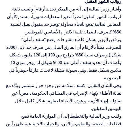
رواتب الشهر المقبل
وأشار وزير المالية إلى أنه من المبكر تحديد أرقام أو نسب ثابتة
لرواتب الشهر المقبل؛ نظراً لتغير المعطيات شهرياً، مستدركاً بأن
المعايير الحالية تدفع باتجاه محاولة توفير حد مقبول يصل لنسبة
50% كصرف، لضمان تلبية الالتزام الأساسي للموظفين.
ورفض الوزير بشكل قاطع مقترحات وضع “سقف أعلى”
للصرف، مبيناً بالأرقام أن الفارق المالي بين صرف حد أدنى (2000
شيكل) وصرف نسبة 50% يتراوح بين 100 إلى 120 مليون شيكل.
وأضاف أن تحديد سقف أعلى عند 5000 شيكل لن يوفر سوى 10
ملايين شيكل فقط، وهي سيولة ضئيلة لا تحدث فارقاً جوهرياً في
المنظومة.
وفي الشأن النقابي، كشف سلامة عن وجود حوار مستمر وبنّاء مع
نقابة الأطباء لإنهاء الإضراب في المشافي الحكومية، معرباً عن
تفاؤله بإنهاء الأزمةـ وعودة الأطباء لعملهم بشكل كامل خلال
اليومين المقبلين.
ولفت وزير المالية والتخطيط إلى أن الموازنة العامة تضع
قطاعات الصحة، والتعليم، والأمن، والحماية الاجتماعية على رأس