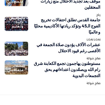
موقف بعد تجديد الاحتلال منع زيارات
فلسطيني
المعتقلين
رباح
فلسطيني
جامعة القدس تطلق احتفالات تخريج
تربية
الفوج الـ45 وتؤكد ريادتها الأكاديمية محليًا
وتعليم
وعالميًا
LOAI LOAI
عشرات الآلاف يؤدون صلاة الجمعة في
الأقصى رغم قيود الاحتلال
فلسطيني
صالح شوكة
انتهاكات
مستوطنون يهاجمون تجمع الكعابنة شرق
الاحتلال
رام الله ويصعّدون اعتداءاتهم بحق
فلسطيني
التجمعات البدوية
صالح شوكة