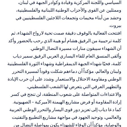
السياسي واللجنة المركزية وقيادة وكوادر الجبهة في لبنان،
وممثلين عن القوى والأحزاب الوطنية اللبنانية والفلسطينية،
وحشد من أبناء مخيمات وتجمعات اللاجئين الفلسطينيين في
بيروت.
افتتحت الفعالية بالوقوف دقيقة صمت تحية لارواح الشهداء، ثم
كلمة ترحيبية من الرفيق هشام أبو هيبة الذي رحب بالحضور وأكد
أن الشهداء سيبقون منارات مسيرة النضال الوطني.
وألقى المنسق العام للقاء اليساري العربي الرفيق سمير دياب
كلمة، فحيّا شهداء الجبهة الديمقراطية وشهداء الثورة الفلسطينية
ولبنان والعالم، مؤكداً أن دماءهم شكلت وقوداً لمسيرة التحرر
الوطني ومقاومة الاحتلال والاستعمار. وشدد على أن حرب الإبادة
والتطهير العرقي التي يتعرض لها الشعب الفلسطيني،
والاعتداءات المتواصلة على شعوب المنطقة، لن تنجح في كسر
إرادة المقاومة أو فرض مشاريع الهيمنة الأميركية – الصهيونية.
كما دعا دياب إلى تعزيز دور قوى اليسار والتحرر الوطني العربية
والعالمي، وتوحيد الجهود في مواجهة مشاريع التطبيع والتفتيت
والوصاية، مؤكداً أن الوفاء للشهداء يكون بمواصلة النضال من