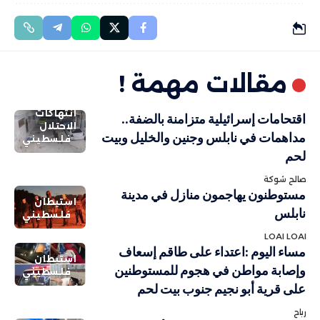
مقالات مهمة !
انتهاكات
اقتحامات إسرائيلية متزامنة بالضفة..
الاحتلال
مداهمات في نابلس وجنين والخليل وبيت
فلسطيني
لحم
صالح شوكة
مستوطنون يهاجمون منازل في مدينة
استيطان
نابلس
فلسطيني
LOAI LOAI
مساء اليوم :اعتداء على طاقم إسعاف
استيطان
وإصابة مواطن في هجوم للمستوطنين
فلسطيني
على قرية أبو نجيم جنوب بيت لحم
رباح