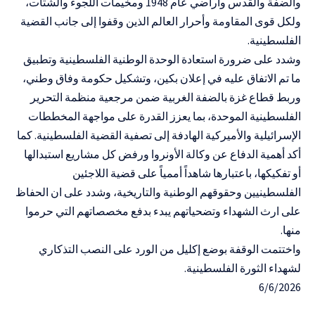
والضفة والقدس وأراضي عام 1948 ومخيمات اللجوء والشتات،
ولكل قوى المقاومة وأحرار العالم الذين وقفوا إلى جانب القضية
الفلسطينية.
وشدد على ضرورة استعادة الوحدة الوطنية الفلسطينية وتطبيق
ما تم الاتفاق عليه في إعلان بكين، وتشكيل حكومة وفاق وطني،
وربط قطاع غزة بالضفة الغربية ضمن مرجعية منظمة التحرير
الفلسطينية الموحدة، بما يعزز القدرة على مواجهة المخططات
الإسرائيلية والأميركية الهادفة إلى تصفية القضية الفلسطينية. كما
أكد أهمية الدفاع عن وكالة الأونروا ورفض كل مشاريع استبدالها
أو تفكيكها، باعتبارها شاهداً أممياً على قضية اللاجئين
الفلسطينيين وحقوقهم الوطنية والتاريخية، وشدد على ان الحفاظ
على ارث الشهداء وتضحياتهم يبدء بدفع مخصصاتهم التي حرموا
منها.
واختتمت الوقفة بوضع إكليل من الورد على النصب التذكاري
لشهداء الثورة الفلسطينية.
6/6/2026