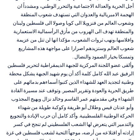
أجل الحرية والعدالة الاجتماعية والتحرر الوطني، ومشدداً ان
الهجمة الامبريالية والعدوان التي تستهدف شعوب المنطقة
وشعوب العالم من فنزويلا الى كوبا وصولا الى فلسطين ولبنان
والمنطقة تهدف الى الهروب من مأزق الرأسمالية الاستعمارية
وافلاسها،ونهب ثروات الشعوب، مؤكدا انها لن تنل من عزيمة
شعوب العالم وستزيدهم اصرارا على مواجهة هذه المشاريع
وتمسكا بخيار الصمود والنضال .
وألقى عضو اللجنة المركزية للجبهة الديمقراطية لتحرير فلسطين
الرفيق عبد الله كامل كلمة أكد أن يوم شهيد الجبهة يشكل محطة
وطنية لتجديد العهد للشهداء الذين كتبوا أسماءهم بدمائهم على
طريق الحرية والعودة وتقرير المصير. وتوقف عند مسيرة القادة
الشهداء وفي مقدمتهم عمر القاسم وخالد نزال وبهيج المجذوب
وأبو عدنان قيس وطلال أبو ظريفة وكوكبة طويلة من شهداء
الحركة الوطنية الفلسطينية. وأكد كامل أن حرب الإبادة والتجويع
والتدمير التي يتعرض لها الشعب الفلسطيني لم تنجح في كسر
إرادته أو اقتلاعه من أرضه، موجهاً التحية لشعب فلسطين في غزة