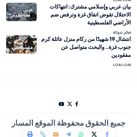
LOAI LOAI
بيان عربي وإسلامي مشترك: انتهاكات
عربي
الاحتلال تقوض اتفاق غزة وترفض ضم
فلسطيني
الأراضي الفلسطينية
صالح شوكة
انتشال 19 شهيدًا من ركام منزل عائلة كرم
جنوب غزة.. والبحث متواصل عن
فلسطيني
مفقودين
LOAI LOAI
جميع الحقوق مح
ف
وظة الموقع
ا
لمسار
الأخباري تصميم Hakam