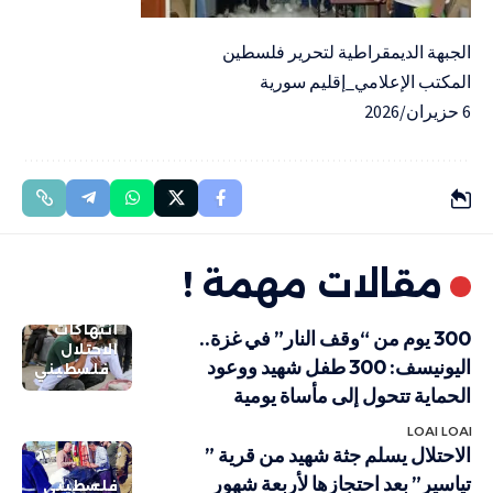
الجبهة الديمقراطية لتحرير فلسطين
المكتب الإعلامي_إقليم سورية
6 حزيران/2026
مقالات مهمة !
انتهاكات
300 يوم من “وقف النار” في غزة..
الاحتلال
اليونيسف: 300 طفل شهيد ووعود
فلسطيني
الحماية تتحول إلى مأساة يومية
LOAI LOAI
الاحتلال يسلم جثة شهيد من قرية ”
تياسير” بعد احتجازها لأربعة شهور
فلسطيني