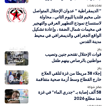
LOAI LOAI
فلسطيني
” الديمقراطية ” عدوان الإحتلال المتواصل
أهم
على مخيم قلنديا لليوم الثاني ، محاولة
الاخبار
لاستنساخ نموذج التطهير العرقي والتهجير
في مخيمات شمال الضفة ، وإعادة تشكيل
الواقع الجغرافي والديمغرافي في محيط
مدينة القدس
أهم الاخبار
رباح
انتهاكات
قوات الإحتلال تقتحم جنين وتصيب
الاحتلال
مواطنين بالرصاص بينهم طفل
فلسطيني
رباح
إجلاء 38 مريضًا من غزة لتلقي العلاج
خارج القطاع وسط أزمة صحية متفاقمة
فلسطيني
صالح شوكة
58 ألف إصابة بـ “جدري الماء” في غزة
صحة
منذ مطلع 2026
فلسطيني