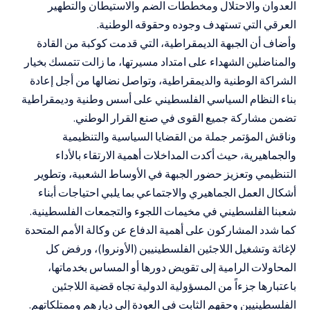
العدوان والاحتلال ومخططات الضم والاستيطان والتطهير
العرقي التي تستهدف وجوده وحقوقه الوطنية.
وأضاف أن الجبهة الديمقراطية، التي قدمت كوكبة من القادة
والمناضلين الشهداء على امتداد مسيرتها، ما زالت تتمسك بخيار
الشراكة الوطنية والديمقراطية، وتواصل نضالها من أجل إعادة
بناء النظام السياسي الفلسطيني على أسس وطنية وديمقراطية
تضمن مشاركة جميع القوى في صنع القرار الوطني.
وناقش المؤتمر جملة من القضايا السياسية والتنظيمية
والجماهيرية، حيث أكدت المداخلات أهمية الارتقاء بالأداء
التنظيمي وتعزيز حضور الجبهة في الأوساط الشعبية، وتطوير
أشكال العمل الجماهيري والاجتماعي بما يلبي احتياجات أبناء
شعبنا الفلسطيني في مخيمات اللجوء والتجمعات الفلسطينية.
كما شدد المشاركون على أهمية الدفاع عن وكالة الأمم المتحدة
لإغاثة وتشغيل اللاجئين الفلسطينيين (الأونروا)، ورفض كل
المحاولات الرامية إلى تقويض دورها أو المساس بخدماتها،
باعتبارها جزءاً من المسؤولية الدولية تجاه قضية اللاجئين
الفلسطينيين وحقهم الثابت في العودة إلى ديارهم وممتلكاتهم.