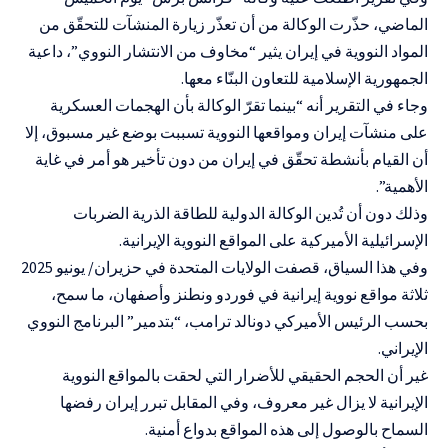
الماضي، حذّرت الوكالة من أن تعذّر زيارة المنشآت للتحقّق من
المواد النووية في إيران يثير “مخاوف من الانتشار النووي”، داعية
الجمهورية الإسلامية للتعاون البنّاء معها.
وجاء في التقرير أنه “بينما تقرّ الوكالة بأن الهجمات العسكرية
على منشآت إيران ومواقعها النووية تسببت بوضع غير مسبوق، إلا
أن القيام بأنشطة تحقّق في إيران من دون تأخير هو أمر في غاية
الأهمية”.
وذلك دون أن تُدين الوكالة الدولية للطاقة الذرية الضربات
الإسرائيلية الأميركية على المواقع النووية الإيرانية.
وفي هذا السياق، قصفت الولايات المتحدة في حزيران/ يونيو 2025
ثلاثة مواقع نووية إيرانية في فوردو ونطنز وأصفهان، ما سمح،
بحسب الرئيس الأميركي دونالد ترامب، “بتدمير” البرنامج النووي
الإيراني.
غير أن الحجم الحقيقي للأضرار التي لحقت بالمواقع النووية
الإيرانية لا يزال غير معروف، وفي المقابل تبرر إيران رفضها
السماح بالوصول إلى هذه المواقع بدواع أمنية.