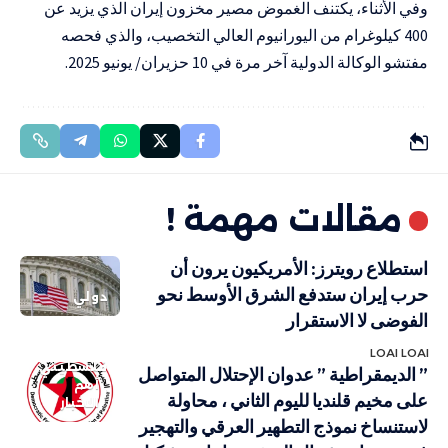
وفي الأثناء، يكتنف الغموض مصير مخزون إيران الذي يزيد عن
400 كيلوغرام من اليورانيوم العالي التخصيب، والذي فحصه
مفتشو الوكالة الدولية آخر مرة في 10 حزيران/ يونيو 2025.
مقالات مهمة !
استطلاع رويترز: الأمريكيون يرون أن
حرب إيران ستدفع الشرق الأوسط نحو
دولي
الفوضى لا الاستقرار
LOAI LOAI
فلسطيني
” الديمقراطية ” عدوان الإحتلال المتواصل
أهم
على مخيم قلنديا لليوم الثاني ، محاولة
الاخبار
لاستنساخ نموذج التطهير العرقي والتهجير