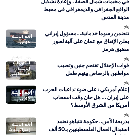
في مخيمات شمال الضفة ، وإعادة تشكيل
الواقع الجغرافي والديمغرافي في محيط
مدينة القدس
رباح
تتضمن رسوما خدماتية…مسؤول إيراني
أهم الاخبار
يعلن الإتفاق مع عمان على آلية لعبور
دولي
مضيق هرمز
أهم الاخبار
رباح
انتهاكات
قوات الإحتلال تقتحم جنين وتصيب
الاحتلال
مواطنين بالرصاص بينهم طفل
فلسطيني
رباح
إعلام أمريكي : على ضوء تداعيات الحرب
أهم الاخبار
على إيران … هل حان وقت انسحاب
دولي
أمريكا من الشرق الأوسط؟
رباح
بذريعة الأمن.. حكومة نتنياهو تعتمد
أهم الاخبار
استبدال العمال الفلسطينيين بـ50 ألف
إسرائيليات