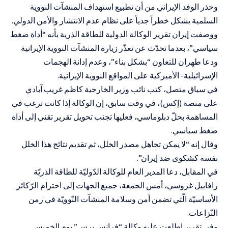
وحذر الوفد الإيراني من أن تطبيع استهداف المنشآت النووية
السلمية يشكل خطراً جدياً على نظام عدم الانتشار والأمن الدولي.
ووصفت إيران تقرير الوكالة الدولية للطاقة الذرية بأنه “أداة ضغط
سياسي”، بعدما تحدّث عن تعذّر زيارة المنشآت النووية الإيرانية
ودعا طهران للتعاون “بشكل بناء”، وعدم إدانة الهجمات
الإسرائيلية- الأميركية على المواقع النووية الإيرانية.
في سياق متصل، كتب نائب وزير الخارجية كاظم غريب آبادي
على منصة (إكس)، في وقت سابق، إن الوكالة إذا كانت ترغب في
المساهمة بحلّ دبلوماسي، فعليها تجنب تحويل تقرير تقني إلى أداة
ضغط سياسي.
وقال إنه “لا يمكن تجاهل مصدر الخلل، ثم تقديم نتائج هذا الخلل
نفسه كشكوى ضد إيران”.
في المقابل، دعا المدير العام للوكالة الدّوليّة للطاقة الذريّة ​
رافاييل غروسي​، أمس الجمعة، جميع الجهات إلى احترام الرّكائز
الأساسيّة الّتي تضمن أمن وسلامة المنشآت النّوويّة في زمن
النّزاعات.
وفي تقرير اطلعت عليه وكالة “فرانس برس” يوم الخميس