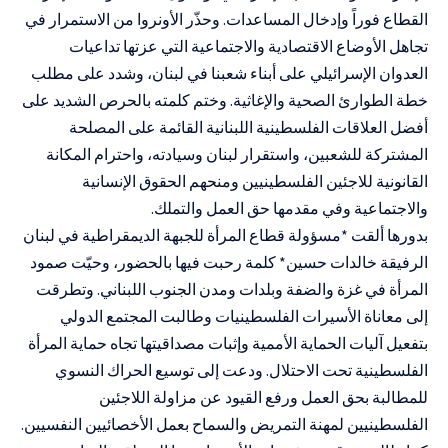
القطاع فوراً وإدخال المساعدات. وحذّر الأونروا من الاستمرار في
تجاهل الأوضاع الاقتصادية والاجتماعية التي عزتها تداعيات
العدوان الإسرائيلي على أبناء شعبنا في لبنان، وشدد على مطلب
خطة الطوارئ الصحية والإغاثية. وختم كلمته بالحرص الشديد على
أفضل العلاقات الفلسطينية اللبنانية القائمة على المصلحة
المشتركة للشعبين، واستقرار لبنان وسيادته، واحترام المكانة
القانونية للاجئين الفلسطينيين ومنحهم الحقوق الإنسانية
والاجتماعية وفي مقدمها حق العمل والتملك.
بدورها ألقت *مسؤولة قطاع المرأة للجبهة الديمقراطية في لبنان
الرفيقة خالدات حسين* كلمة رحبت فيها بالحضور، وحيّت صمود
المرأة في غزة والضفة وبلدات ومدن الجنوب اللبناني. وتطرقت
إلى معاناة الأسيرات الفلسطينيات وطالبت المجتمع الدولي
بتفعيل آليات الحماية الأممية وإثبات مصداقيتها تجاه حماية المرأة
الفلسطينية تحت الاحتلال. ودعت إلى توسيع الحراك النسوي
للمطالبة بحق العمل ورفع القيود عن مزاولة اللاجئين
الفلسطينيين لمهنة التمريض والسماح بعمل الأخصائيين النفسيين.