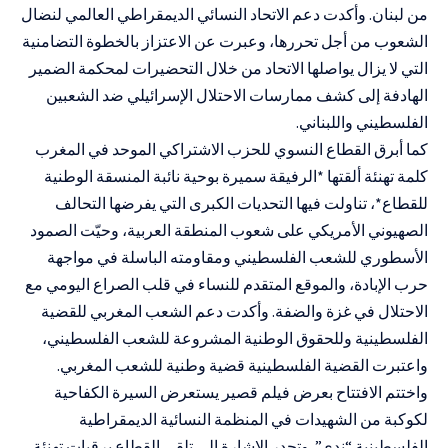
من لبنان. وأكدت دعم الاتحاد النسائي الديمقراطي العالمي لنضال
الشعوب من أجل تحررها، وعبرت عن الاعتزاز بالخطوة التضامنية
التي لا يزال يواصلها الاتحاد من خلال التحضيرات لمحكمة الضمير
الهادفة إلى كشف ممارسات الاحتلال الإسرائيلي ضد الشعبين
الفلسطيني واللبناني.
كما أبرق القطاع النسوي للحزب الاشتراكي الموحد في المغرب
كلمة تهنئة ألقتها *الرفيقة سميرة بوحية نائبة المنسقة الوطنية
للقطاع*، تناولت فيها التحديات الكبرى التي يفرضها التحالف
الصهيوني الأمريكي على شعوب المنطقة العربية، وحيّت الصمود
الأسطوري للشعب الفلسطيني ومقاومته الباسلة في مواجهة
حرب الإبادة، والموقع المتقدم للنساء في قلب الصراع اليومي مع
الاحتلال في غزة والضفة. وأكدت دعم الشعب المغربي للقضية
الفلسطينية وللحقوق الوطنية المشروعة للشعب الفلسطيني،
واعتبرت القضية الفلسطينية قضية وطنية للشعب المغربي.
واختتم الافتتاح بعرض فيلم قصير يستعرض السيرة الكفاحية
لكوكبة من الشهيدات في المنظمة النسائية الديمقراطية
الفلسطينية “ندى”. وتجدر الإشارة إلى تلقي القطاع برقيات تهنئة