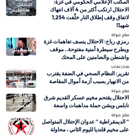
المكتب الإعلامي الحكومي في غزة:
الاحتلال
الاحتلال ارتكب أكثر من 4 آلاف انتهاك
فلسطيني
لاتفاق وقف إطلاق النار خلّفت 1,254
شهيدًا
صالح شوكة
رمزي رباح: الاحتلال ينسف تفاهمات غزة
ويطرح سيطرة أمنية مفتوحة.. موقف
فلسطيني
واشنطن والضامنين على المحك
LOAI LOAI
تقارير
تقرير: النظام الصحي في الضفة يقترب
ودراسات
من الانهيار بسبب أزمة أموال المقاصة
فلسطيني
صالح شوكة
انتهاكات
الاحتلال يقتحم مخيم عسكر القديم شرق
الاحتلال
نابلس ويشن حملة مداهمات واسعة
فلسطيني
صالح شوكة
فلسطيني
” الديمقراطية ” عدوان الإحتلال المتواصل
أهم
على مخيم قلنديا لليوم الثاني ، محاولة
الاخبار