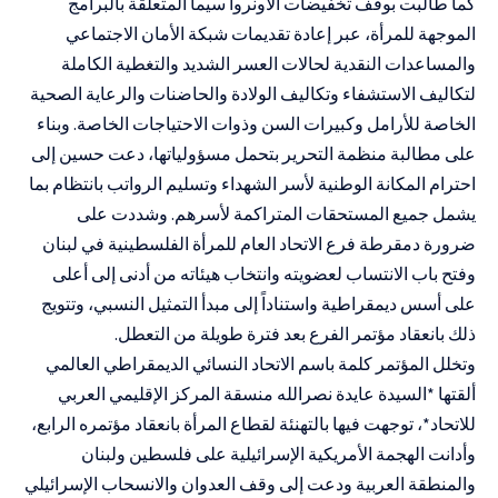
كما طالبت بوقف تخفيضات الأونروا سيما المتعلقة بالبرامج
الموجهة للمرأة، عبر إعادة تقديمات شبكة الأمان الاجتماعي
والمساعدات النقدية لحالات العسر الشديد والتغطية الكاملة
لتكاليف الاستشفاء وتكاليف الولادة والحاضنات والرعاية الصحية
الخاصة للأرامل وكبيرات السن وذوات الاحتياجات الخاصة. وبناء
على مطالبة منظمة التحرير بتحمل مسؤولياتها، دعت حسين إلى
احترام المكانة الوطنية لأسر الشهداء وتسليم الرواتب بانتظام بما
يشمل جميع المستحقات المتراكمة لأسرهم. وشددت على
ضرورة دمقرطة فرع الاتحاد العام للمرأة الفلسطينية في لبنان
وفتح باب الانتساب لعضويته وانتخاب هيئاته من أدنى إلى أعلى
على أسس ديمقراطية واستناداً إلى مبدأ التمثيل النسبي، وتتويج
ذلك بانعقاد مؤتمر الفرع بعد فترة طويلة من التعطل.
وتخلل المؤتمر كلمة باسم الاتحاد النسائي الديمقراطي العالمي
ألقتها *السيدة عايدة نصرالله منسقة المركز الإقليمي العربي
للاتحاد*، توجهت فيها بالتهنئة لقطاع المرأة بانعقاد مؤتمره الرابع،
وأدانت الهجمة الأمريكية الإسرائيلية على فلسطين ولبنان
والمنطقة العربية ودعت إلى وقف العدوان والانسحاب الإسرائيلي