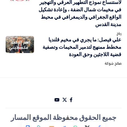
لاستنساخ نموذج التطهير العرقي والتهجير
في مخيمات شمال الضفة ، وإعادة تشكيل
الواقع الجغرافي والديمغرافي في محيط
مدينة القدس
رباح
علي فيصل: ما يجري في مخيم قلنديا
أهم الاخبار
مخطط ممنهج لتدمير المخيمات وتصفية
فلسطيني
قضية اللاجئين وحق العودة
صالح شوكة
جميع الحقوق مح
ف
وظة الموقع
ا
لمسار