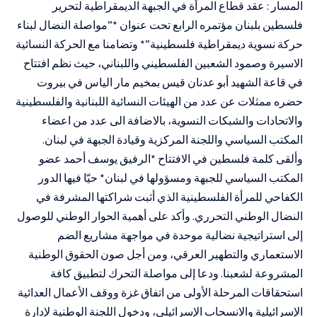
المسار : عقد قطاع المرأة في الجبهة الديمقراطية لتحرير
فلسطين بلبنان مؤتمره الرابع تحت عنوان *”مواصلة النضال لبناء
حركة نسوية ديمقراطية فلسطينية”* وتضامنا مع الحركة النسائية
الاسيرة وصمود الشعبين الفلسطيني واللبناني، حيث نظم افتتاح
في قاعة الشهيد أبو عدنان قيس بمخيم مار الياس في بيروت
حضره ممثلات عن عدد من الهيئات النسائية اللبنانية والفلسطينية
والاتحادات والشبكات النسوية، بالاضافة الى عدد من اعضاء
المكتب السياسي واللجنة المركزية وقيادة الجبهة في لبنان.
وألقى كلمة فلسطين في الافتتاح *الرفيق يوسف أحمد عضو
المكتب السياسي للجبهة ومسؤولها في لبنان* حيّا فيها الدور
الكفاحي للمرأة الفلسطينية الذي أثبت شراكتها المشرفة في
النضال الوطني التحرري. وأكد على أهمية الحوار الوطني للوصول
إلى استراتيجية نضالية موحدة في مواجهة مشاريع الضم
الاستعماري والتطهير العرقي، ومن أجل صون الحقوق الوطنية
المشروعة لشعبنا. ودعا إلى مواصلة التحرك لتطبيق كافة
استحقاقات المرحلة الأولى من اتفاق غزة ووقف الأعمال العدائية
الإسرائيلية والانسحاب الإسرائيلي، ودخول اللجنة الوطنية لإدارة