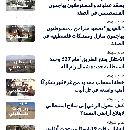
الاحتلال
يصعّد عملياته والمستوطنون يهاجمون
فلسطيني
الفلسطينيين في الضفة
استيطان
TV
صالح شوكة
انتهاكات
“بالفيديو” تصعيد متزامن.. مستوطنون
الاحتلال
يهاجمون منازل وممتلكات فلسطينية في
فلسطيني
الضفة
صالح شوكة
الاحتلال يفتح الطريق أمام 627 وحدة
استيطان
استيطانية جديدة شمال رام الله
فلسطيني
صالح شوكة
أهم الاخبار
خطة انسحاب محدود من غزة تُثير شكوكًا
إسرائيليات
أمنية واسعة في تل أبيب
فلسطيني
استيطان
صالح شوكة
تقارير
كيف يتحول الرعي إلى سلاح استيطاني
ودراسات
لابتلاع أراضي الضفة؟
فلسطيني
صالح شوكة
انتشال رفات 19 شهيدًا من تحت أنقاض