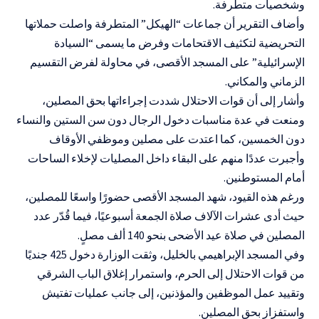
وشخصيات متطرفة.
وأضاف التقرير أن جماعات “الهيكل” المتطرفة واصلت حملاتها
التحريضية لتكثيف الاقتحامات وفرض ما يسمى “السيادة
الإسرائيلية” على المسجد الأقصى، في محاولة لفرض التقسيم
الزماني والمكاني.
وأشار إلى أن قوات الاحتلال شددت إجراءاتها بحق المصلين،
ومنعت في عدة مناسبات دخول الرجال دون سن الستين والنساء
دون الخمسين، كما اعتدت على مصلين وموظفي الأوقاف
وأجبرت عددًا منهم على البقاء داخل المصليات لإخلاء الساحات
أمام المستوطنين.
ورغم هذه القيود، شهد المسجد الأقصى حضورًا واسعًا للمصلين،
حيث أدى عشرات الآلاف صلاة الجمعة أسبوعيًا، فيما قُدّر عدد
المصلين في صلاة عيد الأضحى بنحو 140 ألف مصلٍ.
وفي المسجد الإبراهيمي بالخليل، وثقت الوزارة دخول 425 جنديًا
من قوات الاحتلال إلى الحرم، واستمرار إغلاق الباب الشرقي
وتقييد عمل الموظفين والمؤذنين، إلى جانب عمليات تفتيش
واستفزاز بحق المصلين.