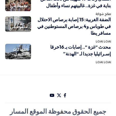
بناية في غزة.. غالبيتهم نساء وأطفال
فلسطيني
صالح شوكة
الضفة الغربية: 15 إصابة برصاص الاحتلال
في طوباس و4 برصاص المستوطنين في
فلسطيني
مسافر يطا
LOAI LOAI
محدث “غزة “.. إصابات بـ 16خرقا
انتهاكات
إسـرائيليا جديدا لـ “الهدنة”
الاحتلال
LOAI LOAI
جميع الحقوق مح
ف
وظة الموقع
ا
لمسار