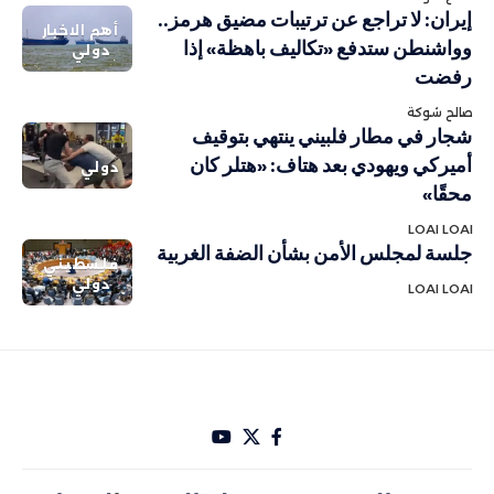
إيران: لا تراجع عن ترتيبات مضيق هرمز..
أهم الاخبار
وواشنطن ستدفع «تكاليف باهظة» إذا
دولي
رفضت
صالح شوكة
شجار في مطار فلبيني ينتهي بتوقيف
أميركي ويهودي بعد هتاف: «هتلر كان
دولي
محقًا»
LOAI LOAI
جلسة لمجلس الأمن بشأن الضفة الغربية
فلسطيني
دولي
LOAI LOAI