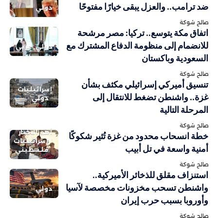
ضد ترامب.. والعزل يبقى خيارًا مفتوحًا
دولي
صالح شوكة
اتفاق مكة يتوسع.. تركيا: مصر مرشحة
للانضمام إلى منظومة الدفاع المشترك مع
دولي
عربي
السعودية وباكستان
صالح شوكة
تنسيق أميركي إسرائيلي مكثف بشأن
إسرائيليات
غزة.. واشنطن تضغط للانتقال إلى
دولي
المرحلة التالية
صالح شوكة
أهم الاخبار
خطة انسحاب محدود من غزة تُثير شكوكًا
إسرائيليات
أمنية واسعة في تل أبيب
فلسطيني
صالح شوكة
استنزاف مقلق للذخائر الأميركية..
واشنطن تسحب مخزونات مخصصة لآسيا
دولي
وأوروبا بسبب حرب إيران
صالح شوكة