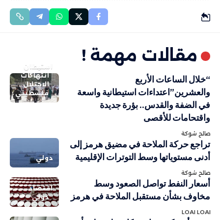
مقالات مهمة !
استيطان
انتهاكات
“خلال الساعات الأربع
الاحتلال
والعشرين”اعتداءات استيطانية واسعة
فلسطيني
في الضفة والقدس.. بؤرة جديدة
واقتحامات للأقصى
صالح شوكة
تراجع حركة الملاحة في مضيق هرمز إلى
أدنى مستوياتها وسط التوترات الإقليمية
دولي
صالح شوكة
أسعار النفط تواصل الصعود وسط
اقتصاد
مخاوف بشأن مستقبل الملاحة في هرمز
دولي
LOAI LOAI