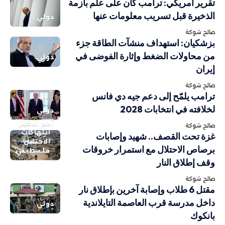
تقرير أمريكي: ترامب كان على علم بأزمة
الذخيرة قبل تسريب معلومات عنها
دولي
صالح شوكة
بزشكيان: استهداف منشآت الطاقة جزء
من محاولات الضغط وإثارة الفوضى في
دولي
إيران
صالح شوكة
ترامب يلمّح إلى دعم جيه دي فانس
لخلافته في انتخابات 2028
دولي
أهم الاخبار
صالح شوكة
انتهاكات
غزة تحت القصف.. شهيد وإصابات
الاحتلال
برصاص الاحتلال مع استمرار خروقات
فلسطيني
وقف إطلاق النار
صالح شوكة
مقتل 6 طلاب وإصابة آخرين بإطلاق نار
داخل مدرسة قرب العاصمة التايلاندية
دولي
بانكوك