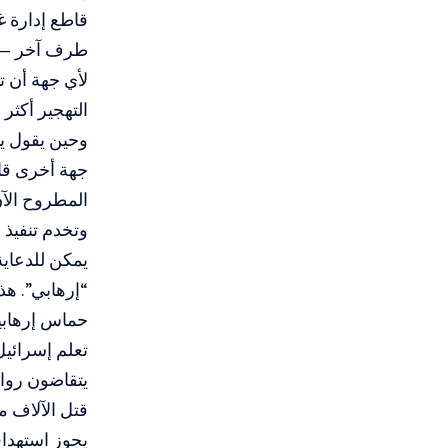
قاطع إدارة غ
طرف آخر — وف
لأي جهة أن تد
التهجير أكثر 
وحين يقول يسر
جهة أخرى قاد
المطروح الآ
وتخدم تنفيذ 
يمكن للدعاية
“إرهابي”. ه
حماس إرهابي
تعلم إسرائيل
يتقاضون روات
قتل الآلاف م
يجوز استهداف