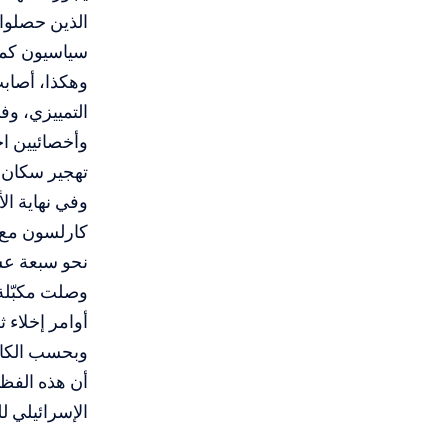
الذين حصلوا
سياسيون كما 
وهكذا، أصاب
التمييزي، وف
وأخصائيين اج
تهجير سكان غ
وفي نهاية ال
كارلسون مع ا
نحو سبعة عشر
وصلت مكبّلة، 
أوامر إخلاء ث
وبحسب الكات
أن هذه الفظ
الإسرائيلي ل