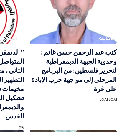
مقالات
فلسطيني
كتب عبد الرحمن حسن غانم :
” الديمقر
وحدوية الجبهة الديمقراطية
المتواصل 
لتحرير فلسطين: من البرنامج
الثاني ، 
المرحلي إلى مواجهة حرب الإبادة
التطهير ا
على غزة
مخيمات ش
تشكيل الو
LOAI LOAI
والديمغر
القدس
رباح