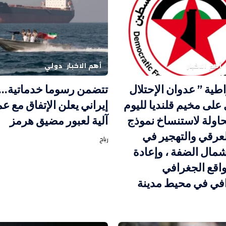
أهم الاخبار
أهم الاخبار
دولي
اطية ” عدوان الإحتلال
تتضمن رسوما خدماتية
على مخيم قلنديا لليوم
إيراني يعلن الإتفاق مع ع
محاولة لاستنساخ نموذج
آلية لعبور مضيق هرمز
لعرقي والتهجير في
رباح
مال الضفة ، وإعادة
اقع الجغرافي
افي في محيط مدينة