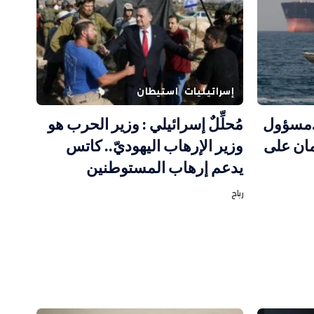
إسرائيليات
استيطان
…مسؤول
مُحلِّلٌ إسرائيلي : وزير الحرب هو
مان على
وزير الإرهاب اليهوديّ.. كاتس
يدعم إرهاب المستوطنين
رباح