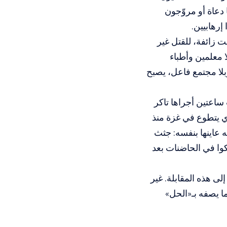
عاة أو مروّجون
إرهابيين.
زائفة، للقتل غير
ا معلمين وأطباء
لا مجتمع فاعل، يصبح
ساعتين أجراها تاكر
ذي يتطوع في غزة منذ
ه عاينها بنفسه: جثث
ركوا في الحاضنات بعد
 هذه المقابلة. غير
ا يصفه بـ«الحل»