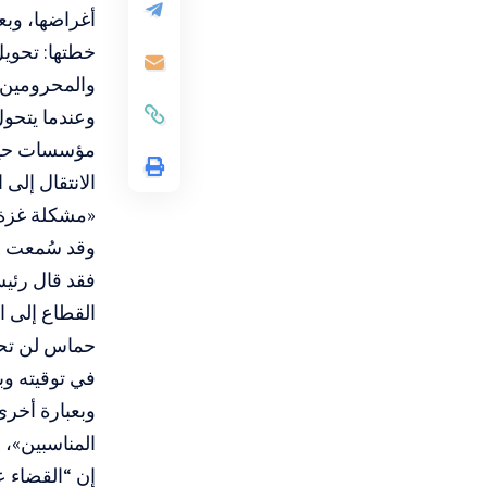
أغراضها، وبع
خطتها: تحوي
والمحرومين م
وعندما يتحول
مؤسسات حيوية
الانتقال إلى 
«مشكلة غزة» 
وقد سُمعت أص
حماس لن تحكم
في توقيته وب
وبعبارة أخرى
المناسبين»، 
إن “القضاء 