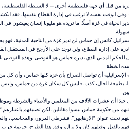
زة من قبل أي جهة فلسطينية أخرى — لا السلطة الفلسطينية، ولا 
ي الوقت نفسه لا ترغب في إدارة القطاع بنفسها، فقد انكشف ا
ير الحياة في غزة أصلًا. ما تريده هو مليونا إنسان يعيشون في ال
سهولة.
ائيل كاتس إن حماس لن تدير غزة من الناحية المدنية، فهو يعلم جي
رة على إدارة القطاع، ولن توجد على الأرجح في المستقبل القري
ن للحكم المدني الذي تديره حماس هو الفوضى. وهذه الفوضى با
هذه الخطة.
 الإسرائيلية أن تواصل الصراخ بأن غزة كلها حماس، وأن كل م
ذا، بطبيعة الحال، كذب. فليس كل سكان غزة من حماس، وليس ك
ين.
 جيدًا أن عشرات الآلاف من المعلمين والأطباء والشرطة وموظ
بهم من حكومة حماس ليسوا مقاتلين. لكن تصنيفهم باعتبارهم “
نهم تحت عنوان “الإرهابيين”. فشرطي المرور، والمحاسب، والمعل
هم بالقتل. وقتلهم كان ولا يزال، وفق هذا الطرح، جريمة حرب.