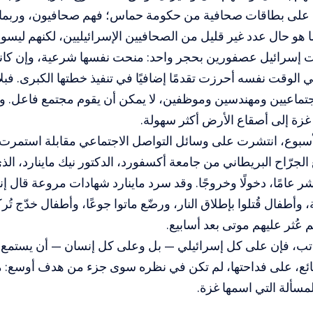
 على بطاقات صحافية من حكومة حماس؛ فهم صحافيون، وربما د
هو حال عدد غير قليل من الصحافيين الإسرائيليين، لكنهم ليسوا 
ت إسرائيل عصفورين بحجر واحد: منحت نفسها شرعية، وإن كانت 
ي الوقت نفسه أحرزت تقدمًا إضافيًا في تنفيذ خطتها الكبرى. فبل
تماعيين ومهندسين وموظفين، لا يمكن أن يقوم مجتمع فاعل. وب
زة إلى أصقاع الأرض أكثر سهولة.
أسبوع، انتشرت على وسائل التواصل الاجتماعي مقابلة استمرت 
لجرّاح البريطاني من جامعة أكسفورد، الدكتور نيك ماينارد، ال
 عامًا، دخولًا وخروجًا. وقد سرد ماينارد شهادات مروعة قال إن
وأطفال قُتلوا بإطلاق النار، ورضّع ماتوا جوعًا، وأطفال خدّج تُ
م عُثر عليهم موتى بعد أسابيع.
ب، فإن على كل إسرائيلي — بل وعلى كل إنسان — أن يستمع إلى
ائع، على فداحتها، لم تكن في نظره سوى جزء من هدف أوسع: م
لمسألة التي اسمها غزة.