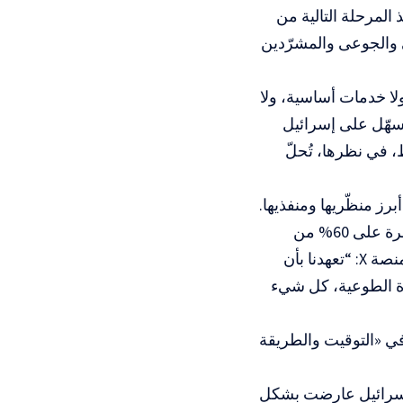
 المرحلة التالية من
 والجوعى والمشرّدين
لا خدمات أساسية، ولا
يسهّل على إسرائيل
قط، في نظرها، تُحلّ
ز منظّريها ومنفذيها.
فقد قال رئيس الوزراء بنيامين نتنياهو إن “توجيهه” يقضي بالانتقال من السيطرة على 60% من
القطاع إلى السيطرة على 70%. أما وزير الدفاع يسرائيل كاتس فكتب على منصة X: “تعهدنا بأن
رة الطوعية، كل شيء
في «التوقيت والطريقة
 إسرائيل عارضت بشكل