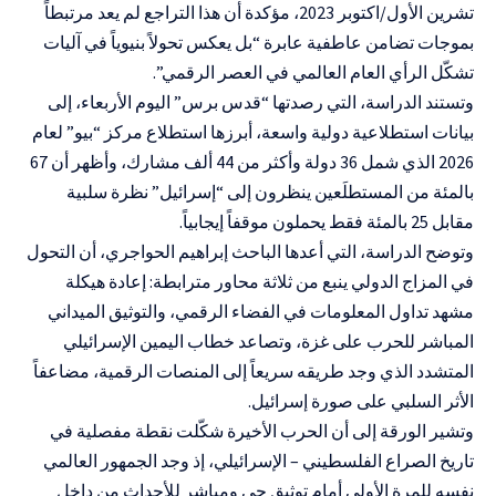
تشرين الأول/اكتوبر 2023، مؤكدة أن هذا التراجع لم يعد مرتبطاً
بموجات تضامن عاطفية عابرة “بل يعكس تحولاً بنيوياً في آليات
تشكّل الرأي العام العالمي في العصر الرقمي”.
وتستند الدراسة، التي رصدتها “قدس برس” اليوم الأربعاء، إلى
بيانات استطلاعية دولية واسعة، أبرزها استطلاع مركز “بيو” لعام
2026 الذي شمل 36 دولة وأكثر من 44 ألف مشارك، وأظهر أن 67
بالمئة من المستطلَعين ينظرون إلى “إسرائيل” نظرة سلبية
مقابل 25 بالمئة فقط يحملون موقفاً إيجابياً.
وتوضح الدراسة، التي أعدها الباحث إبراهيم الحواجري، أن التحول
في المزاج الدولي ينبع من ثلاثة محاور مترابطة: إعادة هيكلة
مشهد تداول المعلومات في الفضاء الرقمي، والتوثيق الميداني
المباشر للحرب على غزة، وتصاعد خطاب اليمين الإسرائيلي
المتشدد الذي وجد طريقه سريعاً إلى المنصات الرقمية، مضاعفاً
الأثر السلبي على صورة إسرائيل.
وتشير الورقة إلى أن الحرب الأخيرة شكّلت نقطة مفصلية في
تاريخ الصراع الفلسطيني – الإسرائيلي، إذ وجد الجمهور العالمي
نفسه للمرة الأولى أمام توثيق حي ومباشر للأحداث من داخل