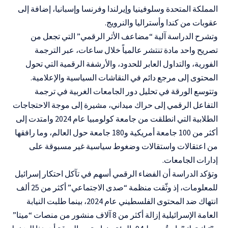
المملكة المتحدة وسلوفينيا وإيرلندا وفرنسا وإسبانيا، إضافة إلى
عقوبات من كندا وأستراليا والنرويج.
وتشرح الدراسة آلية “مضاعف الأثر الرقمي” التي تجعل من
تصريح واحد مادة تنتشر عالمياً خلال ساعات، عبر الترجمة
الفورية، والتداول العابر للحدود، والأرشفة الرقمية التي تحول
المحتوى إلى مرجع دائم في النقاشات السياسية والإعلامية.
وتتوسع الورقة في تحليل دور الجامعات الغربية في ترجمة
التفاعل الرقمي إلى حراك ميداني، مشيرة إلى موجة الاحتجاجات
الطلابية التي انطلقت من جامعة كولومبيا عام 2024 وامتدت إلى
أكثر من 100 جامعة أمريكية و180 جامعة حول العالم، وما رافقها
من اعتقالات واستقالات وضغوط سياسية غير مسبوقة على
إدارات الجامعات.
وتؤكد الدراسة أن الفضاء الرقمي أسهم في تآكل احتكار إسرائيل
للمعلومات، إذ وثّقت منظمة “صدى الاجتماعي” أكثر من 25 ألف
انتهاك ضد المحتوى الفلسطيني عام 2024، بينما طلبت النيابة
العامة الإسرائيلية إزالة أكثر من 8 آلاف منشور من منصات “ميتا”