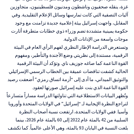
غزة، ينقله صحفيون وناشطون ومدنيون فلسطينيون، متجاوزين
آليات التصفية التي كانت تمارسها وسائل الإعلام التقليدية. وفي
المقابل، واجهت إسرائيل بيئة إعلامية جديدة تزامنت مع وجود
حكومة يمينية متشددة تضم وزراء ذوي خطابات متطرفة أثارت
موجات واسعة من الإدانات الدولية.
وتستعرض الدراسة الإطار النظري لفهم الرأي العام في البيئة
الرقمية، مستندة إلى نظريتي وضع الأجندة والتأطير، ومفهوم
القوة الناعمة كما صاغه جوزيف ناي. وتؤكد أن البيئة الرقمية
الحالية كشفت تناقضات عميقة بين الخطاب الرسمي الإسرائيلي
والتوثيق الميداني، ما أدى إلى “أزمة اتساق رمزي” أضعفت رصيد
القوة الناعمة الذي بنت عليه إسرائيل صورتها لعقود.
وتُظهر البيانات الاستطلاعية التي تناولتها الدراسة مساراً متسارعاً
لتراجع النظرة الإيجابية لـ “إسرائيل” في الولايات المتحدة وأوروبا
وآسيا. ففي الولايات المتحدة، ارتفعت نسبة أصحاب النظرة
السلبية من 42 بالمئة عام 2022 إلى 60 بالمئة عام 2026، بينما
بلغت النسبة في اليابان 93 بالمئة، وهي الأعلى عالمياً. كما تكشف