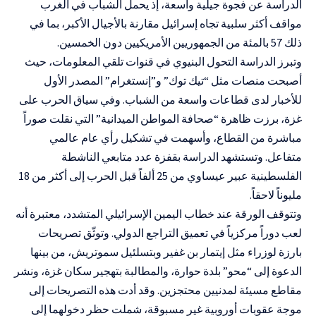
الدراسة عن فجوة جيلية واسعة، إذ يحمل الشباب في الغرب
مواقف أكثر سلبية تجاه إسرائيل مقارنة بالأجيال الأكبر، بما في
ذلك 57 بالمئة من الجمهوريين الأمريكيين دون الخمسين.
وتبرز الدراسة التحول البنيوي في قنوات تلقي المعلومات، حيث
أصبحت منصات مثل “تيك توك” و”إنستغرام” المصدر الأول
للأخبار لدى قطاعات واسعة من الشباب. وفي سياق الحرب على
غزة، برزت ظاهرة “صحافة المواطن الميدانية” التي نقلت صوراً
مباشرة من القطاع، وأسهمت في تشكيل رأي عام عالمي
متفاعل. وتستشهد الدراسة بقفزة عدد متابعي الناشطة
الفلسطينية عبير عيساوي من 25 ألفاً قبل الحرب إلى أكثر من 18
مليوناً لاحقاً.
وتتوقف الورقة عند خطاب اليمين الإسرائيلي المتشدد، معتبرة أنه
لعب دوراً مركزياً في تعميق التراجع الدولي. وتوثّق تصريحات
بارزة لوزراء مثل إيتمار بن غفير وبتسلئيل سموتريش، من بينها
الدعوة إلى “محو” بلدة حوارة، والمطالبة بتهجير سكان غزة، ونشر
مقاطع مسيئة لمدنيين محتجزين. وقد أدت هذه التصريحات إلى
موجة عقوبات أوروبية غير مسبوقة، شملت حظر دخولهما إلى