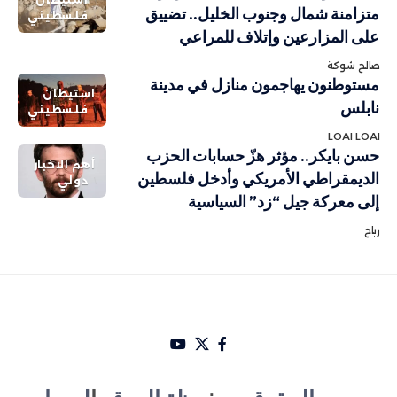
متزامنة شمال وجنوب الخليل.. تضييق
فلسطيني
على المزارعين وإتلاف للمراعي
صالح شوكة
مستوطنون يهاجمون منازل في مدينة
استيطان
نابلس
فلسطيني
LOAI LOAI
حسن بايكر.. مؤثر هزّ حسابات الحزب
أهم الاخبار
الديمقراطي الأمريكي وأدخل فلسطين
دولي
إلى معركة جيل “زد” السياسية
رباح