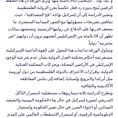
و”تيك توك”، استُجيب لـ94 بالمئة منها. وترى الورقة أن هذا الضغط
الرقمي يُنتج بدوره رد فعل عكسياً يعزز الرواية الفلسطينية.
وتشير الدراسة إلى أن إسرائيل تواجه “فخ المصداقية”، حيث
تتناقض تصريحات مسؤوليها مع الصور الميدانية المنتشرة، ما
يضعف قدرتها على الدفاع عن روايتها الرسمية. وتستشهد ببيانات
تظهر أن 58 بالمئة من الإسرائيليين أنفسهم يرون أن دولتهم “غير
محترمة” دولياً.
وتتناول الورقة تداعيات هذا التحول على القوة الناعمة الإسرائيلية،
مستعرضة أحكام محكمة العدل الدولية بشأن عدم شرعية الوجود
الإسرائيلي في الأراضي المحتلة، وتحركات المحكمة الجنائية
الدولية، وقرارات الاعتراف بالدولة الفلسطينية من دول أوروبية
مثل أيرلندا والنرويج وإسبانيا، إضافة إلى تنامي المقاطعة
الأكاديمية والثقافية.
وتطرح الدراسة ثلاثة سيناريوهات مستقبلية: استمرار التآكل
التدريجي لصورة إسرائيل في حال بقاء الحكومة اليمينية والتصعيد
الميداني، أو احتواء الضرر في حال تغيير الحكومة واستثمار
الدبلوماسية الرقمية، أو استمرار الاستقطاب العالمي على المدى