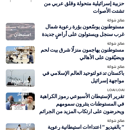
حزبية إسرائيلية متحولة وقلق عربي من
تشتت الأصوات
صالح شوكة
مستوطنون يوسّعون بؤرة رعوية شمال
غرب سنجل ويستولون على أراضٍ جديدة
استيطان
صالح شوكة
استيطان
مستوطنون يهاجمون منزلًا شرق بيت لحم
انتهاكات
ويضيّقون على الأهالي
الاحتلال
صالح شوكة
باكستان تدعو لتوحيد العالم الإسلامي في
مواجهة إسرائيل
أهم الاخبار
استيطان
أهم
LOAI LOAI
الاخبار
تقرير الإستيطان الأسبوعي رموز الكراهية
تقارير
في المستوطنات ينثرون سمومهم
ودراسات
ويحرضون على ارتكاب المزيد من الجرائم
صالح شوكة
TV
” بالفيديو ” اعتداءات استيطانية رعوية
استيطان