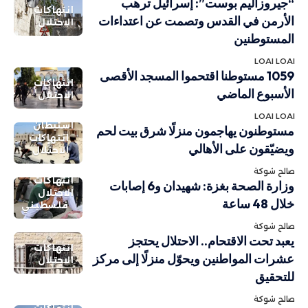
“جيروزاليم بوست”: إسرائيل ترهب
انتهاكات
الأرمن في القدس وتصمت عن اعتداءات
الاحتلال
المستوطنين
LOAI LOAI
1059 مستوطنا اقتحموا المسجد الأقصى
انتهاكات
الأسبوع الماضي
الاحتلال
LOAI LOAI
استيطان
مستوطنون يهاجمون منزلًا شرق بيت لحم
انتهاكات
ويضيّقون على الأهالي
الاحتلال
صالح شوكة
انتهاكات
وزارة الصحة بغزة: شهيدان و6 إصابات
الاحتلال
خلال 48 ساعة
فلسطيني
صالح شوكة
يعبد تحت الاقتحام.. الاحتلال يحتجز
انتهاكات
عشرات المواطنين ويحوّل منزلًا إلى مركز
الاحتلال
للتحقيق
صالح شوكة