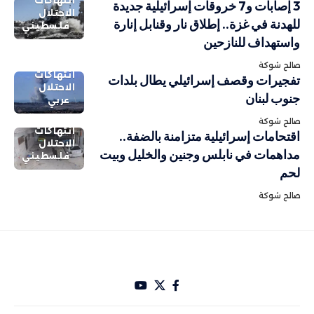
انتهاكات
3 إصابات و7 خروقات إسرائيلية جديدة
الاحتلال
للهدنة في غزة.. إطلاق نار وقنابل إنارة
فلسطيني
واستهداف للنازحين
صالح شوكة
انتهاكات
تفجيرات وقصف إسرائيلي يطال بلدات
الاحتلال
جنوب لبنان
عربي
صالح شوكة
انتهاكات
اقتحامات إسرائيلية متزامنة بالضفة..
الاحتلال
مداهمات في نابلس وجنين والخليل وبيت
فلسطيني
لحم
صالح شوكة