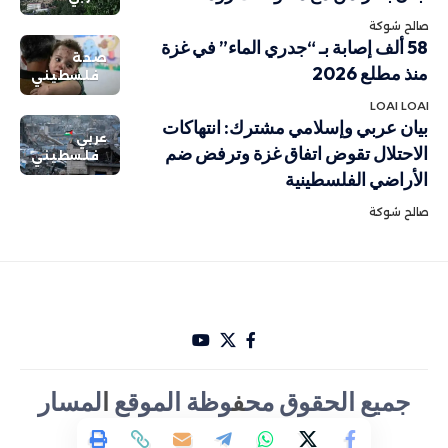
صالح شوكة
58 ألف إصابة بـ “جدري الماء” في غزة
صحة
منذ مطلع 2026
فلسطيني
LOAI LOAI
بيان عربي وإسلامي مشترك: انتهاكات
عربي
الاحتلال تقوض اتفاق غزة وترفض ضم
فلسطيني
الأراضي الفلسطينية
صالح شوكة
جميع الحقوق مح
ف
وظة الموقع
ا
لمسار
الأخباري تصميم Hakam