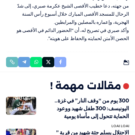
من جهته، دعا خطيب الأقصى الشيخ عكرمة صبري، إلى شدّ
الرحال للمسجد الأقصى المبارك خلال أسبوع رأس السنة
الهجرية، وإعماره بالمصلين والمرابطين.
وأكد صبري في تصريح له، أن “الحضور الدائم في الأقصى هو
الحصن الأمتن لحمايته والحفاظ على هويته”.
مقالات مهمة !
انتهاكات
300 يوم من “وقف النار” في غزة..
الاحتلال
اليونيسف: 300 طفل شهيد ووعود
فلسطيني
الحماية تتحول إلى مأساة يومية
LOAI LOAI
الاحتلال يسلم جثة شهيد من قرية ”