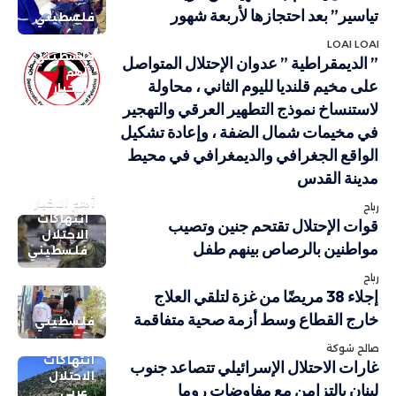
تياسير” بعد احتجازها لأربعة شهور
فلسطيني
LOAI LOAI
فلسطيني
” الديمقراطية ” عدوان الإحتلال المتواصل
أهم
على مخيم قلنديا لليوم الثاني ، محاولة
الاخبار
لاستنساخ نموذج التطهير العرقي والتهجير
في مخيمات شمال الضفة ، وإعادة تشكيل
الواقع الجغرافي والديمغرافي في محيط
مدينة القدس
أهم الاخبار
رباح
انتهاكات
قوات الإحتلال تقتحم جنين وتصيب
الاحتلال
مواطنين بالرصاص بينهم طفل
فلسطيني
رباح
إجلاء 38 مريضًا من غزة لتلقي العلاج
خارج القطاع وسط أزمة صحية متفاقمة
فلسطيني
صالح شوكة
انتهاكات
غارات الاحتلال الإسرائيلي تتصاعد جنوب
الاحتلال
لبنان بالتزامن مع مفاوضات روما
عربي