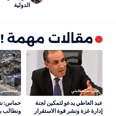
الدولية
مقالات مهمة !
عربي
فلسطيني
فلسطيني
عبد العاطي يدعو لتمكين لجنة
حماس: نت
إدارة غزة ونشر قوة الاستقرار
ونطالب بض