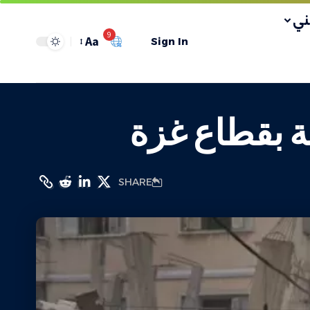
ي
9
Aa
Sign In
SHARE