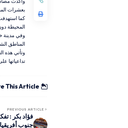
وأكدت مصادر
بعشرات المن
كما استهدفت 
المحيطة دون
وفي مدينة خ
المناطق الش
وتأتي هذه ا
تداعياتها عل
e This Article
PREVIOUS ARTICLE
فؤاد بكر : تف
جنوب أفريقيا