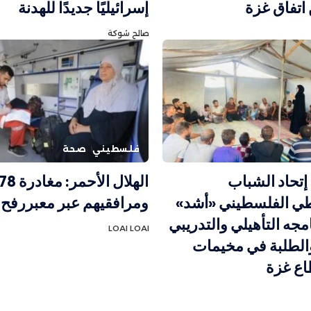
 اتفاق غزة
إسرائيليًا جديدًا للهدنة
صالح شوكة
فلسطيني
صحة
إتحاد الشباب
طي الفلسطيني «أشد»
ومرافقيهم عبر معبررفح
مجه التأهيلي والتدريبي
LOAI LOAI
الطلبة في مخيمات
ع غزة