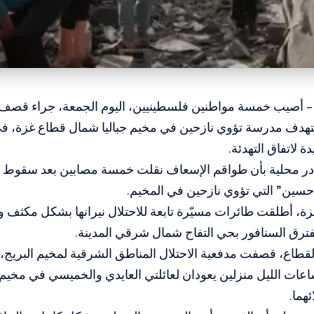
 – أصيب خمسة مواطنين فلسطينيين، اليوم الجمعة، جراء قص
ستهدف مدرسة تؤوي نازحين في مخيم جباليا شمال قطاع غزة، ف
 لاتفاق التهدئة.
ر محلية بأن طواقم الإسعاف نقلت خمسة مصابين بعد سقوط ق
حسين” التي تؤوي نازحين في المخيم.
ة، أطلقت طائرات مسيّرة تابعة للاحتلال نيرانها بشكل مكثف و
رق السنافور بحي التفاح شمال شرقي المدينة.
طاع، قصفت مدفعية الاحتلال المناطق الشرقية لمخيم البريج،
عات الليل منزلين يعودان لعائلتي العايدي والخميسي في مخيم
ئهما.