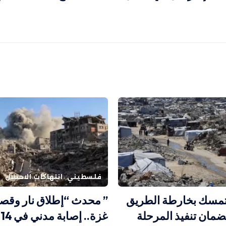
فلسطيني
انتهاكات الاحتلال
مسك بخارطة الطريق
” محدث “إطلاق نار وق
مان تنفيذ المرحلة
غ