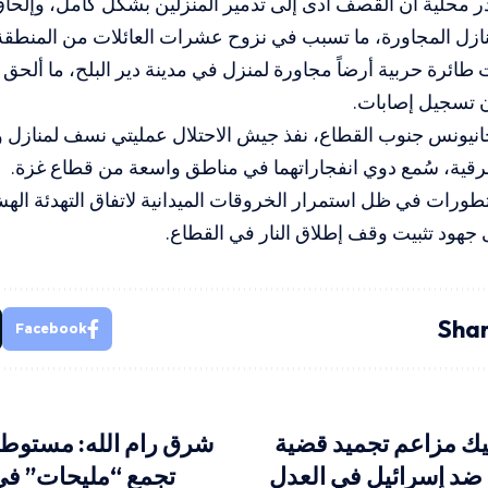
 محلية أن القصف أدى إلى تدمير المنزلين بشكل كامل، وإلحا
ازل المجاورة، ما تسبب في نزوح عشرات العائلات من المنطقة
طائرة حربية أرضاً مجاورة لمنزل في مدينة دير البلح، ما ألحق أض
 تسجيل إصابات.
انيونس جنوب القطاع، نفذ جيش الاحتلال عمليتي نسف لمنازل 
رقية، سُمع دوي انفجاراتهما في مناطق واسعة من قطاع غزة.
لتطورات في ظل استمرار الخروقات الميدانية لاتفاق التهدئة 
ى جهود تثبيت وقف إطلاق النار في القطاع.
Shar
Facebook
كيك مزاعم تجميد قضية
شرق رام الله: مستوط
 ضد إسرائيل في العدل
تجمع “مليحات” في 