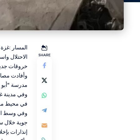
المسار :غزة
SHARE
الاحتلال وا
خروقات جديدة
وأفادت مصاد
مدرسة “أبو 
وفي مدينة غز
في محيط مفت
وفي وسط الق
جوية خلال سا
إنذارات بإخلا