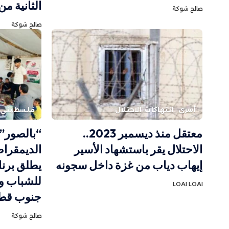
الثانية من
صالح شوكة
صالح شوكة
أسرى
انتهاكات الاحتلال
فلسطيني
معتقل منذ ديسمبر 2023..
“بالصور” 
الاحتلال يقر باستشهاد الأسير
الديمقرا
إيهاب دياب من غزة داخل سجونه
يطلق برنا
للشباب و
LOAI LOAI
جنوب قطا
صالح شوكة