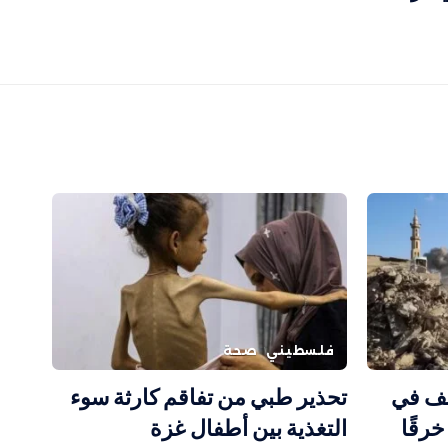
فلسطيني
صحة
صف في
تحذير طبي من تفاقم كارثة سوء
زة.. إصابة مدني في 14 خرقًا
التغذية بين أطفال غزة