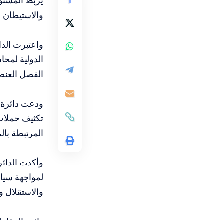
يربط المستوطن
والاستيطان ف
واعتبرت الدا
الدولية لمح
الفصل العنص
ودعت دائرة ا
تكثيف حملات
المرتبطة بال
وأكدت الدائ
لمواجهة سيا
والاستقلال و