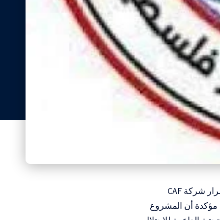
المسار :أدانت دائرة المقاطعة في الجبهة الديمقراطية لتحرير فلسطين استمرار شركة CAF
 مؤكدة أن المشروع