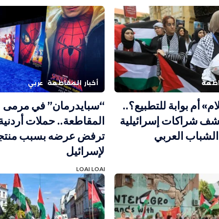
اطعة
أخبار المقاطعة
عربي
ام» أم بوابة للتطبيع؟..
“سبايدرمان” في مرمى
شف شراكات إسرائيلية
المقاطعة.. حملات أردنية 
لشباب العربي
ترفض عرضه بسبب منتجه
لإسرائيل
LOAI LOAI