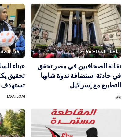
أخبار المقاطعة
عربي
أخبار المق
نقابة الصحافيين في مصر تحقق
«بناء السل
في حادثة استضافة ندوة شابها
تحقيق يك
التطبيع مع إسرائيل
تستهدف ا
رباح
LOAI LOAI