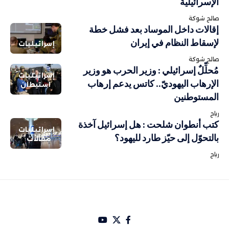
الإسرائيلية
صالح شوكة
إقالات داخل الموساد بعد فشل خطة
لإسقاط النظام في إيران
إسرائيليات
صالح شوكة
مُحلِّلٌ إسرائيلي : وزير الحرب هو وزير
إسرائيليات
الإرهاب اليهوديّ.. كاتس يدعم إرهاب
استيطان
المستوطنين
رباح
كتب أنطوان شلحت : هل إسرائيل آخذة
إسرائيليات
بالتحوّل إلى حيّز طارد لليهود؟
مقالات
رباح