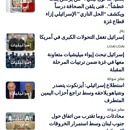
الاحتلال
عطشاً”.. فتى يلقن الصحافة درساً
إسرائيليات
ويكشف “الحل النازي” الإسرائيلي إزاء
قطاع غزة
رباح
إسرائيل تغفل التحولات الكبرى في أمريكا
إسرائيليات
LOAI LOAI
إسرائيل تبحث إيواء ميليشيات متعاونة
معها في غزة ضمن ترتيبات المرحلة
إسرائيليات
المقبلة
صالح شوكة
استطلاع إسرائيلي: أيزنكوت يتصدر
ونتنياهو يلاحقه وسط تراجع أحزاب اليمين
إسرائيليات
المتطرف
صالح شوكة
محادثات روما تقترب من اتفاق حول
إسرائيليات
جنوب لبنان وسط استمرار الخروقات
عربي