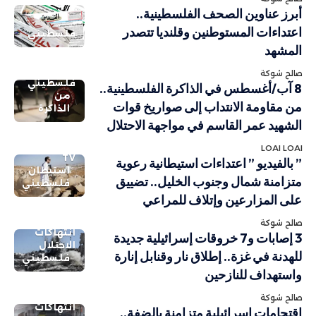
أبرز عناوين الصحف الفلسطينية..
اعتداءات المستوطنين وقلنديا تتصدر
فلسطيني
المشهد
صالح شوكة
فلسطيني
8 آب/أغسطس في الذاكرة الفلسطينية..
من
من مقاومة الانتداب إلى صواريخ قوات
الذاكرة
الشهيد عمر القاسم في مواجهة الاحتلال
LOAI LOAI
TV
” بالفيديو ” اعتداءات استيطانية رعوية
استيطان
متزامنة شمال وجنوب الخليل.. تضييق
فلسطيني
على المزارعين وإتلاف للمراعي
صالح شوكة
انتهاكات
3 إصابات و7 خروقات إسرائيلية جديدة
الاحتلال
للهدنة في غزة.. إطلاق نار وقنابل إنارة
فلسطيني
واستهداف للنازحين
صالح شوكة
انتهاكات
اقتحامات إسرائيلية متزامنة بالضفة..