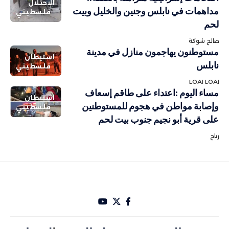
الاحتلال
مداهمات في نابلس وجنين والخليل وبيت
فلسطيني
لحم
صالح شوكة
مستوطنون يهاجمون منازل في مدينة
استيطان
نابلس
فلسطيني
LOAI LOAI
مساء اليوم :اعتداء على طاقم إسعاف
استيطان
وإصابة مواطن في هجوم للمستوطنين
فلسطيني
على قرية أبو نجيم جنوب بيت لحم
رباح