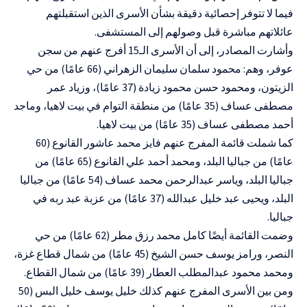
فيما لا تتوفر إحصائية دقيقة بشأن الأسرى الذين استقبلتهم
عائلاتهم مباشرة قبل وصولهم إلى المستشفى
.
وأشارت المصادر، إلى أن الأسرى الـ15 أفرج عنهم من سجن
عوفر، وهم: محمود سلمان سليمان الزهراني (66 عامًا) من حي
الزيتون، ومحمود حسن محمود زيادة (37 عامًا)، وزياد عمر
مصطفى عساف (35 عامًا) من منطقة التوام في بيت لاهيا، وماجد
أحمد مصطفى عساف (35 عامًا) من بيت لاهيا
.
كما شملت قائمة المفرج عنهم فايز محمد عاشور القانوع (60
عامًا) من جباليا البلد، ومحمد أحمد علي القانوع (65 عامًا) من
جباليا البلد، وياسر عبدالرحمن محمد عساف (54 عامًا) من جباليا
البلد، ويحيى عبد خليل عبدالله (37 عامًا) من عزبة عبد ربه في
جباليا
.
وضمت القائمة أيضًا كامل محمد رزق مطر (62 عامًا) من حي
النصر، ورامز يوسف حسن الشيخ (45 عامًا) من شمال قطاع غزة،
ومحمد محمود عبدالمطلب العطار (39 عامًا) من شمال القطاع
.
ومن بين الأسرى المفرج عنهم كذلك خليل يوسف خليل البس (50