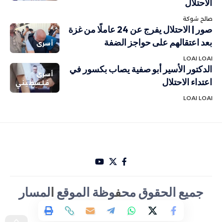
الاحتلال
صالح شوكة
صور | الاحتلال يفرج عن 24 عاملًا من غزة
بعد اعتقالهم على حواجز الضفة
أسرى
LOAI LOAI
الدكتور الأسير أبو صفية يصاب بكسور في
أسرى
اعتداء الاحتلال
فلسطيني
LOAI LOAI
جميع الحقوق مح
ف
وظة الموقع
ا
لمسار
الأخباري تصميم Hakam