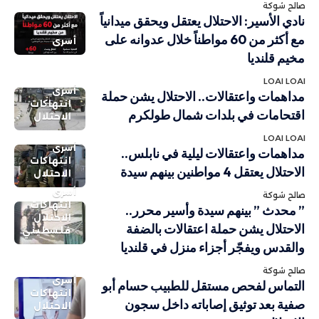
صالح شوكة
نادي الأسير: الاحتلال يعتقل ويحقق ميدانياً
مع أكثر من 60 مواطناً خلال عدوانه على
أسرى
مخيم قلنديا
LOAI LOAI
أسرى
مداهمات واعتقالات.. الاحتلال يشن حملة
انتهاكات
اقتحامات في بلدات شمال طولكرم
الاحتلال
LOAI LOAI
أسرى
مداهمات واعتقالات ليلية في نابلس..
انتهاكات
الاحتلال يعتقل 4 مواطنين بينهم سيدة
الاحتلال
أسرى
صالح شوكة
انتهاكات
” محدث ” بينهم سيدة وأسير محرر..
الاحتلال
الاحتلال يشن حملة اعتقالات بالضفة
فلسطيني
والقدس ويفجّر أجزاء منزل في قلنديا
صالح شوكة
أسرى
التماس لفحص مستقل للطبيب حسام أبو
انتهاكات
صفية بعد توثيق إصاباته داخل سجون
الاحتلال