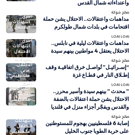
واعتداءاته شمال القدس
صالح شوكة
أسرى
مداهمات واعتقالات.. الاحتلال يشن حملة
انتهاكات
اقتحامات في بلدات شمال طولكرم
الاحتلال
LOAI LOAI
أسرى
مداهمات واعتقالات ليلية في نابلس..
انتهاكات
الاحتلال يعتقل 4 مواطنين بينهم سيدة
الاحتلال
انتهاكات
صالح شوكة
الاحتلال
“إسـرائيـل” تُواصـل خرق اتفاقيـة وقف
عربي
إطـلاق النار في قطـاع غزة
فلسطيني
أسرى
LOAI LOAI
انتهاكات
” محدث ” بينهم سيدة وأسير محرر..
الاحتلال
الاحتلال يشن حملة اعتقالات بالضفة
فلسطيني
والقدس ويفجّر أجزاء منزل في قلنديا
صالح شوكة
انتهاكات
إصابة 6 فلسطينيين بهجوم للمستوطنين
الاحتلال
على خربة الطوبا جنوب الخليل
فلسطيني