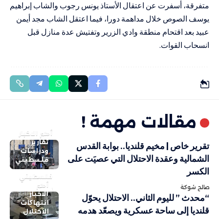
متفرقة، أسفرت عن اعتقال الأستاذ يونس رجوب والشاب إبراهيم
يوسف الصوص خلال مداهمة دورا، فيما اعتقل الشاب مجد أيمن
عبيد بعد اقتحام منطقة وادي الزرير وتفتيش عدة منازل قبل
انسحاب القوات.
مقالات مهمة !
أهم الاخبار
تقارير
تقرير خاص | مخيم قلنديا.. بوابة القدس
ودراسات
الشمالية وعقدة الاحتلال التي عصيَت على
فلسطيني
الكسر
فلسطيني
أهم
صالح شوكة
الاخبار
“محدث ” لليوم الثاني.. الاحتلال يحوّل
انتهاكات
قلنديا إلى ساحة عسكرية ويصعّد هدمه
الاحتلال