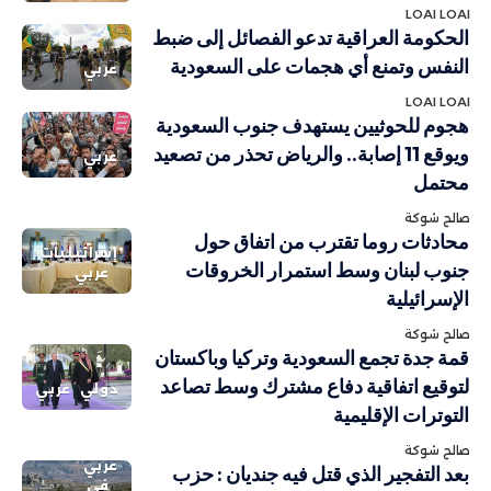
LOAI LOAI
الحكومة العراقية تدعو الفصائل إلى ضبط
النفس وتمنع أي هجمات على السعودية
عربي
LOAI LOAI
هجوم للحوثيين يستهدف جنوب السعودية
ويوقع 11 إصابة.. والرياض تحذر من تصعيد
عربي
محتمل
صالح شوكة
محادثات روما تقترب من اتفاق حول
إسرائيليات
جنوب لبنان وسط استمرار الخروقات
عربي
الإسرائيلية
صالح شوكة
قمة جدة تجمع السعودية وتركيا وباكستان
لتوقيع اتفاقية دفاع مشترك وسط تصاعد
دولي
عربي
التوترات الإقليمية
صالح شوكة
عربي
بعد التفجير الذي قتل فيه جنديان : حزب
في