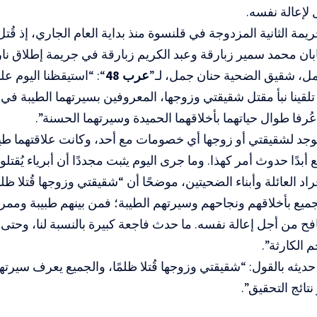
 لإعالة نفسه.
ان محمد سمير زبارقة وعبد الكريم زبارقة في جريمة إطلاق نار
مل، شقيق الضحية حنان جمل، لـ”
عرب 48
“: “استيقظنا اليوم ع
ا تلقينا نبأ مقتل شقيقتي وزوجها، المعروفين بسيرتهما الطيبة في
عُرفا طوال حياتهما بأخلاقهما الحميدة وسيرتهما الحسنة”.
وجد لشقيقتي أو زوجها أي خصومات مع أحد، وكانت علاقتهما طيب
 أبدًا حدوث أمر كهذا. وما جرى اليوم يثبت مجددًا أن أبرياء يُقتلون
اد العائلة وأبناء الضحيتين، موضحًا أن “شقيقتي وزوجها قُتلا ظل
لجميع بأخلاقهم ونجاحهم وسيرتهم الطيبة؛ فمن بينهم طبيبة و
ح من أجل إعالة نفسه. ما حدث فاجعة كبيرة بالنسبة لنا، وحتى
الكارثة”.
ديثه بالقول: “شقيقتي وزوجها قُتلا ظلمًا، والجميع يعرف سيرتهما
نتائج التحقيق”.