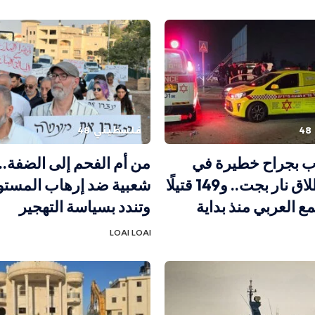
فلسطيني 48
ب بجراح خطيرة في
من أم الفحم إلى الضفة.
جريمة إطلاق نار بجت.. و149 قتيلًا
شعبية ضد إرهاب المست
ع العربي منذ بداية
وتندد بسياسة التهجير
LOAI LOAI