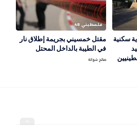
فلسطيني 48
ية سكنية
مقتل خمسيني بجريمة إطلاق نار
د
في الطيبة بالداخل المحتل
طينيين
صالح شوكة