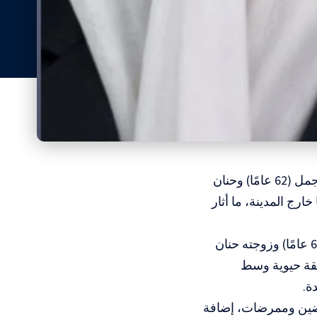
المسار : خيّم الحزن على قلنسوة، اليوم الخميس، عقب مقتل الزوجين خالد جمل (62 عامًا) وحنان
 خارج المدينة، ما أثار
تعيش قلنسوة وعائلة جمل حالة من الصدمة والحزن، بعد مقتل خالد جمل (62 عامًا) وزوجته حنان
نطقة حيوية وسط
ة.
مرضين وممرضات، إضافة