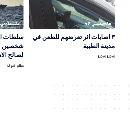
فلسطيني 48
فلسطيني 48
٣ اصابات اثر تعرضهم للطعن في
سلطات الا
مدينة الطيبة
شخصين من
لصالح الاس
LOAI LOAI
صالح شوكة
جميع الحقوق مح
ف
وظة الموقع
ا
لمسار الأخ