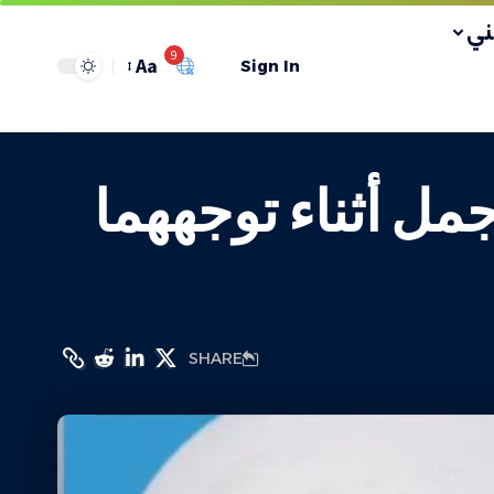
ي
9
Aa
Sign In
مل أثناء توجههما
SHARE