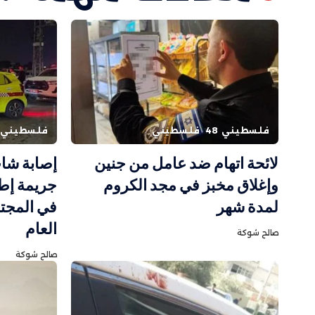
فلسطيني 48
فلسطيني
فلسطيني 48
لائحة اتهام ضد عامل من جنين
إصابة شا
وإغلاق مخبز في مجد الكروم
لمدة شهر
في المجتم
العام
صالح شوكة
صالح شوكة