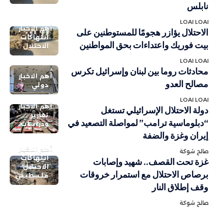
نابلس
LOAI LOAI
أهم الاخبار
الاحتلال يؤازر هجومًا للمستوطنين على
انتهاكات
بيت فوريك واعتداءات بحق المواطنين
الاحتلال
LOAI LOAI
محادثات روما بين لبنان وإسرائيل تكرس
أهم الاخبار
مصالح العدو
دولي
LOAI LOAI
أهم الاخبار
دولة الاحتلال الإسرائيلي تستغل
تقارير
“دبلوماسية ترامب” لمواصلة التصعيد في
ودراسات
إيران وغزة والضفة
أهم الاخبار
صالح شوكة
انتهاكات
غزة تحت القصف.. شهيد وإصابات
الاحتلال
برصاص الاحتلال مع استمرار خروقات
فلسطيني
وقف إطلاق النار
صالح شوكة