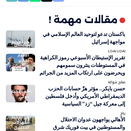
مقالات مهمة !
باكستان تدعو لتوحيد العالم الإسلامي في
مواجهة إسرائيل
أهم الاخبار
استيطان
أهم
LOAI LOAI
الاخبار
تقرير الإستيطان الأسبوعي رموز الكراهية
تقارير
في المستوطنات ينثرون سمومهم
ودراسات
ويحرضون على ارتكاب المزيد من الجرائم
صالح شوكة
حسن بايكر.. مؤثر هزّ حسابات الحزب
أهم الاخبار
الديمقراطي الأمريكي وأدخل فلسطين
دولي
إلى معركة جيل “زد” السياسية
رباح
أهم الاخبار
الأهالي يواجهون عدوان الاحتلال
انتهاكات
والمستوطنين في بيت فوريك شرق
الاحتلال