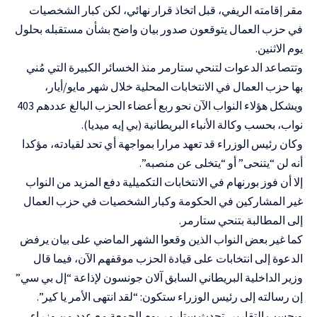
مقر إقامته الريفي، ‌قبل اتخاذ قرار نهائي، لكن كبار الشخصيات
في حزب العمال يتوقعون صدور بيان واضح بشأن مستقبله بحلول
يوم الاثنين.
وتتصاعد الدعوات لتنحي ستارمر منذ الخسائر الكبيرة التي مُني
بها حزب العمال في الانتخابات المحلية خلال شهر مايو/أيار،
ويشكل هؤلاء النواب الآن نحو ربع أعضاء الحزب البالغ عددهم 403
نواب، بحسب وكالة الأنباء البريطانية (بي إيه ميديا).
وكان رئيس الوزراء قد تعهد مرارا بمواجهة أي تحد لقيادته، مؤكدا
أنه لن “يتنحى” أو “يتخلى عن منصبه”.
إلا أن فوز بورنهام في الانتخابات التكميلية دفع المزيد من النواب
غير المشاركين في الحكومة وكبار الشخصيات في حزب العمال
إلى المطالبة بتنحي ستارمر.
كما غير بعض النواب الذين وقعوا الشهر الماضي على بيان يرفض
الدعوة إلى انتخابات على قيادة الحزب موقفهم الآن، فيما قال
وزير الداخلية البريطاني السابق آلان جونسون لإذاعة “إل بي سي”
إن رسالته إلى رئيس الوزراء ستكون: “لقد انتهى الأمر يا كير”.
وبحسب التقارير، تحدث ستارمر يوم الجمعة مع عدد من وزراء