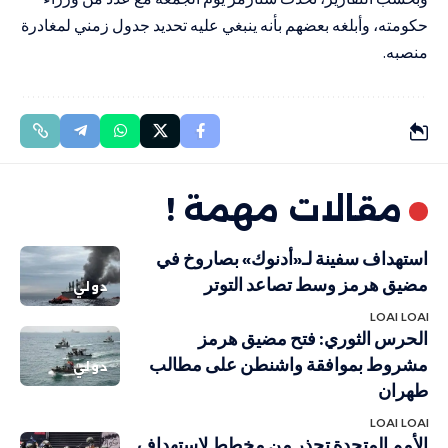
حكومته، وأبلغه بعضهم بأنه ينبغي عليه تحديد جدول زمني لمغادرة
منصبه.
مقالات مهمة !
استهداف سفينة لـ«أدنوك» بصاروخ في
مضيق هرمز وسط تصاعد التوتر
دولي
LOAI LOAI
الحرس الثوري: فتح مضيق هرمز
مشروط بموافقة واشنطن على مطالب
دولي
طهران
LOAI LOAI
الأمم المتحدة تحذر من مخطط لاستهداف