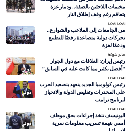
مخيمات اللاجئين بالضفة.. ودمار غزة
دولي
يتفاقم رغم وقف إطلاق النار
LOAI LOAI
من الجامعات إلى الملاعب والشوارع..
دولي
تحركات دولية متصاعدة رفضًا للتطبيع
فلسطيني
ودعمًا لغزة
صالح شوكة
رئيس إيران: العلاقات مع دول الجوار
“أفضل بكثير مما كانت عليه في السابق”
دولي
LOAI LOAI
رئيس كولومبيا الجديد يتعهد بتصعيد الحرب
على المخدرات وتقليص الدولة والانحياز
دولي
لبرنامج ترامب
LOAI LOAI
اليونيسف تتخذ إجراءات بحق موظف
أممي بتهمة تسريب معلومات سرية
دولي
لإسرائيل