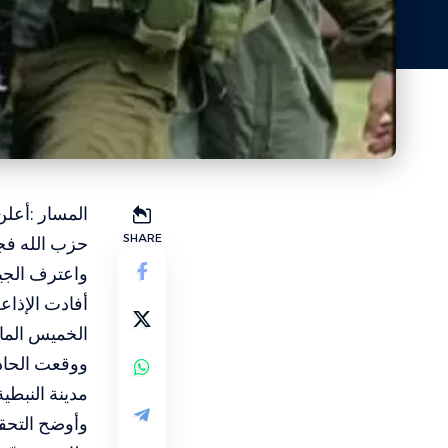
المسار :أعلن
SHARE
حزب الله فجر الجم
واعترف الجيش
الخميس الما
مدينة النبط
وأوضح التحق