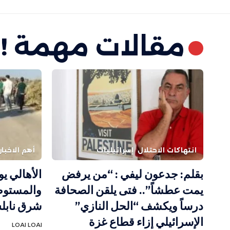
مقالات مهمة !
انتهاكات الاحتلال
إسرائيليات
أهم الاخبار
بقلم: جدعون ليفي : “من يرفض
الأهالي ي
يمت عطشاً”.. فتى يلقن الصحافة
والمستوط
درساً ويكشف “الحل النازي”
شرق ناب
الإسرائيلي إزاء قطاع غزة
LOAI LOAI