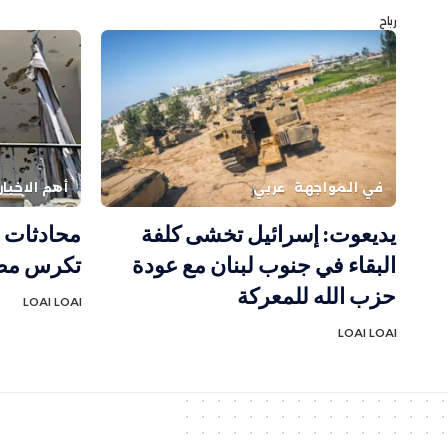
رباح
في المواجهة
عربي
أهم الاخبار
يديعوت: إسرائيل تخشى كلفة
محادثات ر
البقاء في جنوب لبنان مع عودة
تكرس مصا
حزب الله للمعركة
LOAI LOAI
LOAI LOAI