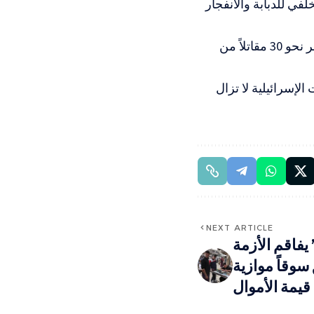
ي للدبابة والانفجار
وفي السياق، ذكرت صحيفة “يديعوت أحرونوت” أن الجيش الإسرائيلي يحاصر نحو 30 مقاتلاً من
لإسرائيلية لا تزال
NEXT ARTICLE
يفاقم الأزمة
سوقاً موازية
 قيمة الأموال