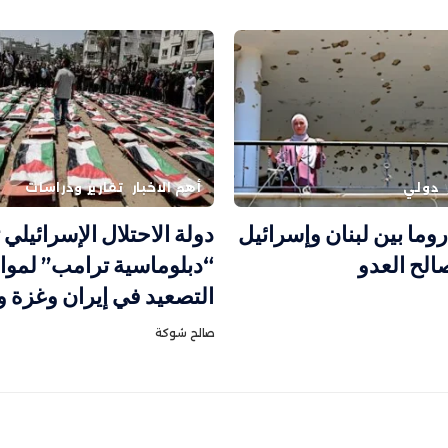
دولي
أهم الاخبار
تقارير ودراسات
وما بين لبنان وإسرائيل
دولة الاحتلال الإسرائيلي
لح العدو
“دبلوماسية ترامب” لموا
التصعيد في إيران وغزة 
صالح شوكة