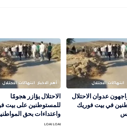
انتهاكات الاحتلال
أهم الاخبار
انتهاكات الاحتلال
واجهون عدوان الاحتلال
الاحتلال يؤازر هجومًا
نين في بيت فوريك
للمستوطنين على بيت ف
لس
واعتداءات بحق المواطني
LOAI LOAI