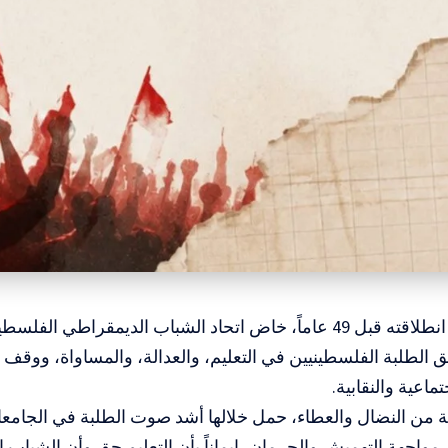
المسار : منذ انطلاقته قبل 49 عاماً، خاض اتحاد الشباب الديمقراطي
 الطلبة الفلسطينيين في التعليم، والعدالة، والمساواة، ووقف
تماعية والنقابية.
 من النضال والعطاء، حمل خلالها أشد صوت الطلبة في الجام
واجهة التهميش والحرمان، إيماناً بأن التعليم حق وأن الشباب ا