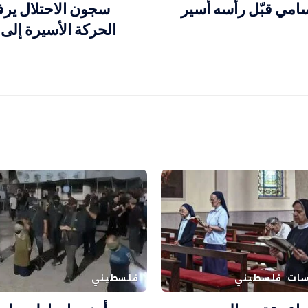
امي قبّل رأسه أسير
سجون الاحتلال يرف
اسات
فلسطيني
فلسطيني