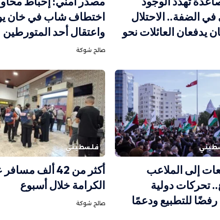
عدة تهدد الوجود
مصدر أمني: إحباط محاول
ي الضفة.. الاحتلال
اختطاف شاب في خان ي
ن يدفعان العائلات نحو
واعتقال أحد المتورطين
صالح شوكة
طيني
فلسطيني
ات إلى الملاعب
أكثر من 42 ألف مسا
. تحركات دولية
الكرامة خلال أسبوع
فضًا للتطبيع ودعمًا
صالح شوكة