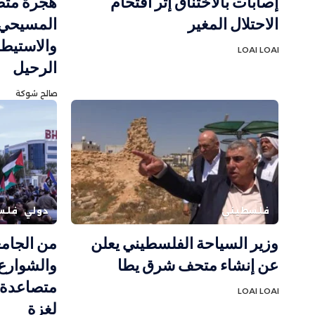
إصابات بالاختناق إثر اقتحام
هجرة متصا
الاحتلال المغير
المسيحي ف
والاستيطا
LOAI LOAI
الرحيل
صالح شوكة
فلسطيني
دولي
فلس
وزير السياحة الفلسطيني يعلن
من الجامع
عن إنشاء متحف شرق يطا
والشوارع.
متصاعدة ر
LOAI LOAI
لغزة