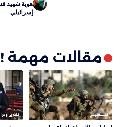
هوية شهيد قس
إسرائيلي
مقالات مهمة !
فلسطيني
تقارير ودر