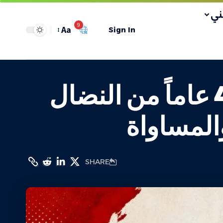
ي
9
Aa
Sign In
اتحاد الشباب الديمقراطي الفلسطيني: 49 عاماً من النضال
والمساواة
SHARE