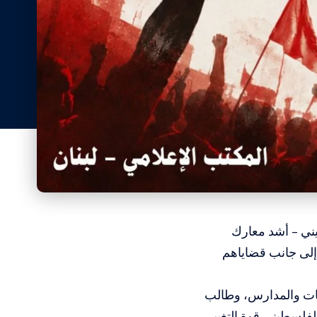
 الفلسطيني – أشد معارك
 إلى جانب قضاياهم
عات والمدارس، وطالب
لفلسطيني قوة التغيير