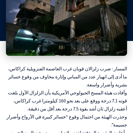
المسار : ضرب زلزالان قويان غرب العاصمة الفنزويلية كراكاس،
ما أدى إلى انهيار عدد من المباني وإثارة مخاوف من وقوع خسائر
بشرية وأضرار واسعة.
وأفادت هيئة المسح الجيولوجي الأمريكية بأن الزلزال الأول بلغت
قوته 7.1 درجة ووقع على بعد نحو 160 كيلومترا غرب كراكاس،
أعقبه زلزال ثان أشد بقوة 7.5 درجة بعد أقل من دقيقة.
وحذرت الهيئة من احتمال وقوع “خسائر كبيرة في الأرواح وأضرار
جسيمة”.
وأعلنت الرئيسة المؤقتة لفنزويلا ديلسي ‌رودريجيز اليوم الخميس