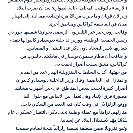
(الأربعاء بالتوقيت المحلي) حالة الطوارئ بعد أن ضرب البلاد
زلزالان قويان وما يقرب من 20 هزة ارتدادية مما أدى إلى انهيار
مبان في العاصمة كراكاس ومناطق أخرى.
وقالت رودريجيز عبر التلفزيون الرسمي بجوارها شقيقها خورخي
رئيس الجمعية الوطنية، ووزير ‌الداخلية ديوسدادو كابيو إنها ‌تتقدم
بتعازيها لأسر الضحايا دون ذكر عدد القتلى ‌أو المصابين.
وأضافت أن مطار سيمون بوليفار في مايكيتيا، بالقرب من
كراكاس، مغلق بسبب أضرار لحقت به.
من جهتها، أكدت السلطات الفنزويلية انهيار عدد من المباني
والمنازل في العاصمة. وقال وزير الداخلية ديوسدادو كابيو إن
أضرارا كبيرة لحقت ببعض المناطق، في حين أظهرت مشاهد
مصورة فرق الإنقاذ وهي تعمل بين الأنقاض مع حلول الليل.
ووقع الزلزالان في وقت كان فيه العديد من السكان داخل
منازلهم، تزامناً مع عطلة وطنية تحيي ذكرى انتصار عسكري عام
1821 مهّد لاستقلال البلاد عن إسبانيا.
وتقع فنزويلا ضمن منطقة نشطة زلزالياً نتيجة تصادم صفيحة