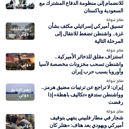
للانضمام إلى منظومة الدفاع المشترك مع
دولي
عربي
السعودية وباكستان
صالح شوكة
تنسيق أميركي إسرائيلي مكثف بشأن
إسرائيليات
غزة.. واشنطن تضغط للانتقال إلى
دولي
المرحلة التالية
صالح شوكة
استنزاف مقلق للذخائر الأميركية..
واشنطن تسحب مخزونات مخصصة لآسيا
دولي
وأوروبا بسبب حرب إيران
صالح شوكة
إيران: لا تراجع عن ترتيبات مضيق هرمز..
أهم الاخبار
وواشنطن ستدفع «تكاليف باهظة» إذا
دولي
رفضت
صالح شوكة
شجار في مطار فلبيني ينتهي بتوقيف
أميركي ويهودي بعد هتاف: «هتلر كان
دولي