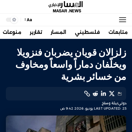
Aa
متابعات
فلسطيني
المسار
تقارير
منوعات
زلزالان قويان يضربان فنزويلا
ويخلّفان دماراً واسعاً ومخاوف
من خسائر بشرية
دولي
بيئة ومناخ
LAST UPDATED: 25 يونيو، 2026 9:42 ص