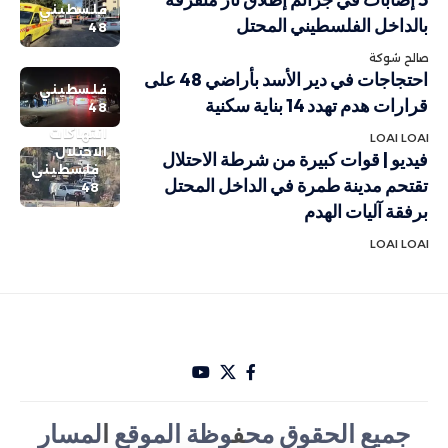
فلسطيني
بالداخل الفلسطيني المحتل
48
صالح شوكة
احتجاجات في دير الأسد بأراضي 48 على
فلسطيني
قرارات هدم تهدد 14 بناية سكنية
48
انتهاكات
LOAI LOAI
الاحتلال
فيديو | قوات كبيرة من شرطة الاحتلال
فلسطيني
تقتحم مدينة طمرة في الداخل المحتل
48
برفقة آليات الهدم
LOAI LOAI
جميع الحقوق مح
ف
وظة الموقع
ا
لمسار