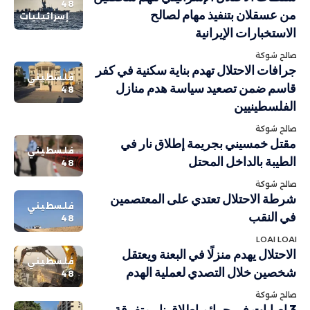
48
من عسقلان بتنفيذ مهام لصالح
إسرائيليات
الاستخبارات الإيرانية
صالح شوكة
جرافات الاحتلال تهدم بناية سكنية في كفر
فلسطيني
قاسم ضمن تصعيد سياسة هدم منازل
48
الفلسطينيين
صالح شوكة
مقتل خمسيني بجريمة إطلاق نار في
فلسطيني
الطيبة بالداخل المحتل
48
صالح شوكة
شرطة الاحتلال تعتدي على المعتصمين
فلسطيني
في النقب
48
LOAI LOAI
الاحتلال يهدم منزلًا في البعنة ويعتقل
فلسطيني
شخصين خلال التصدي لعملية الهدم
48
صالح شوكة
3 إصابات في جرائم إطلاق نار متفرقة