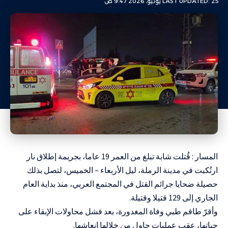
LAST UPDATED: 25 يونيو، 2026 9:47 ص
المسار : قُتلت شابة تبلغ من العمر 19 عاما، بجريمة إطلاق نار
ارتُكبت في مدينة الرملة، ليل الأربعاء – الخميس، لتصل بذلك
حصيلة ضحايا جرائم القتل في المجتمع العربي، منذ بداية العام
الجاري إلى 129 قتيلا وقتيلة.
وأقرّ طاقم طبي وفاة المغدورة، بعد فشل محاولات الإبقاء على
حياتها، عقب عمليات حاول من خلالها إنعاشها.