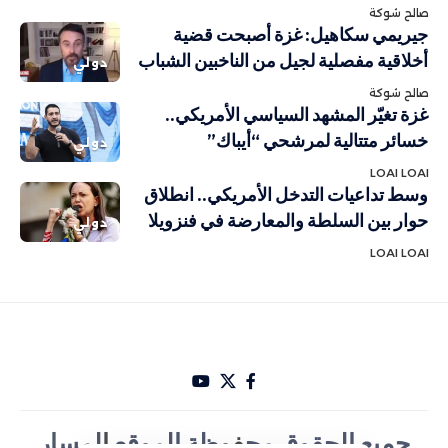
صالح شوكة
جيريمي سكاهيل: غزة أصبحت قضية
أخلاقية مفصلية لجيل من الناخبين الشباب
دولي
صالح شوكة
غزة تغيّر المشهد السياسي الأمريكي..
خسائر متتالية لمرشحي “أيباك”
دولي
LOAI LOAI
وسط تداعيات التدخل الأمريكي.. انطلاق
حوار بين السلطة والمعارضة في فنزويلا
دولي
LOAI LOAI
جميع الحقوق مح
ف
وظة الموقع
ا
لمسار