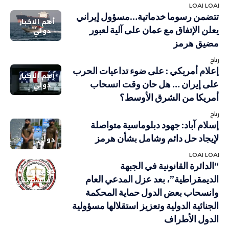
LOAI LOAI
تتضمن رسوما خدماتية…مسؤول إيراني
أهم الاخبار
يعلن الإتفاق مع عمان على آلية لعبور
دولي
مضيق هرمز
رباح
إعلام أمريكي : على ضوء تداعيات الحرب
أهم الاخبار
على إيران … هل حان وقت انسحاب
دولي
أمريكا من الشرق الأوسط؟
رباح
إسلام آباد: جهود دبلوماسية متواصلة
لإيجاد حل دائم وشامل بشأن هرمز
دولي
LOAI LOAI
“الدائرة القانونية في الجبهة
دولي
الديمقراطية”، بعد عزل المدعي العام
فلسطيني
وانسحاب بعض الدول حماية المحكمة
الجنائية الدولية وتعزيز استقلالها مسؤولية
الدول الأطراف