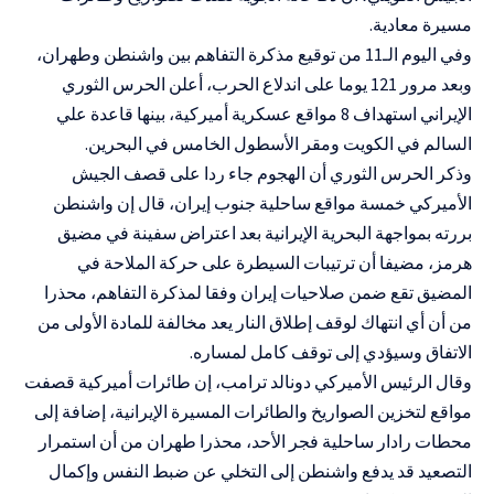
مسيرة معادية.
وفي اليوم الـ11 من توقيع مذكرة التفاهم بين واشنطن وطهران،
وبعد مرور 121 يوما على اندلاع الحرب، أعلن الحرس الثوري
الإيراني استهداف 8 مواقع عسكرية أميركية، بينها قاعدة علي
السالم في الكويت ومقر الأسطول الخامس في البحرين.
وذكر الحرس الثوري أن الهجوم جاء ردا على قصف الجيش
الأميركي خمسة مواقع ساحلية جنوب إيران، قال إن واشنطن
بررته بمواجهة البحرية الإيرانية بعد اعتراض سفينة في مضيق
هرمز، مضيفا أن ترتيبات السيطرة على حركة الملاحة في
المضيق تقع ضمن صلاحيات إيران وفقا لمذكرة التفاهم، محذرا
من أن أي انتهاك لوقف إطلاق النار يعد مخالفة للمادة الأولى من
الاتفاق وسيؤدي إلى توقف كامل لمساره.
وقال الرئيس الأميركي دونالد ترامب، إن طائرات أميركية قصفت
مواقع لتخزين الصواريخ والطائرات المسيرة الإيرانية، إضافة إلى
محطات رادار ساحلية فجر الأحد، محذرا طهران من أن استمرار
التصعيد قد يدفع واشنطن إلى التخلي عن ضبط النفس وإكمال