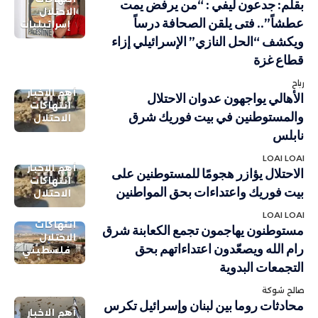
بقلم: جدعون ليفي : “من يرفض يمت
الاحتلال
عطشاً”.. فتى يلقن الصحافة درساً
إسرائيليات
ويكشف “الحل النازي” الإسرائيلي إزاء
قطاع غزة
رباح
أهم الاخبار
الأهالي يواجهون عدوان الاحتلال
انتهاكات
والمستوطنين في بيت فوريك شرق
الاحتلال
نابلس
LOAI LOAI
أهم الاخبار
الاحتلال يؤازر هجومًا للمستوطنين على
انتهاكات
بيت فوريك واعتداءات بحق المواطنين
الاحتلال
LOAI LOAI
انتهاكات
مستوطنون يهاجمون تجمع الكعابنة شرق
الاحتلال
رام الله ويصعّدون اعتداءاتهم بحق
فلسطيني
التجمعات البدوية
صالح شوكة
محادثات روما بين لبنان وإسرائيل تكرس
أهم الاخبار