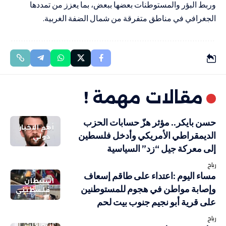
وربط البؤر والمستوطنات بعضها ببعض، بما يعزز من تمددها
الجغرافي في مناطق متفرقة من شمال الضفة الغربية.
مقالات مهمة !
حسن بايكر.. مؤثر هزّ حسابات الحزب
أهم الاخبار
الديمقراطي الأمريكي وأدخل فلسطين
دولي
إلى معركة جيل “زد” السياسية
رباح
مساء اليوم :اعتداء على طاقم إسعاف
استيطان
وإصابة مواطن في هجوم للمستوطنين
فلسطيني
على قرية أبو نجيم جنوب بيت لحم
رباح
انتهاكات