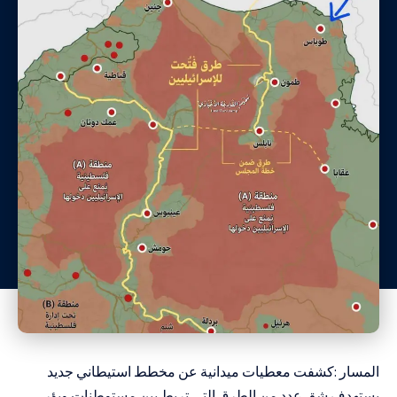
المسار :كشفت معطيات ميدانية عن مخطط استيطاني جديد
يستهدف شق عدد من الطرق التي تربط بين مستوطنات وبؤر