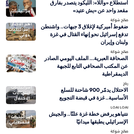
استطلاع «واللا»: الليكود يتصدر بفارق
مقعد واحد عن «يش عتيد»
إسرائيليات
صالح شوكة
أهم الاخبار
ضغوط أميركية لإغلاق 3 جبهات.. واشنطن
إسرائيليات
تدفع إسرائيل نحو إنهاء القتال في غزة
دولي
ولبنان وإيران
صالح شوكة
إسرائيليات
الصحافة العبرية… الملف اليومي الصادر
الصحافة
عن المكتب الصحافي التابع للجبهة
العبرية
الديمقراطية
رباح
إسرائيليات
الاحتلال يدمّر 900 شاحنة للسلع
انتهاكات
الأساسية.. غزة في قبضة التجويع
الاحتلال
LOAI LOAI
نتنياهو يرفض خطة غزة علنًا.. والجيش
إسرائيليات
الإسرائيلي يطبقها ميدانيًا
فلسطيني
صالح شوكة