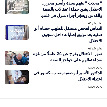
انتهاكات
” محدث ” بينهم سيدة وأسير محرر..
الاحتلال
الاحتلال يشن حملة اعتقالات بالضفة
فلسطيني
والقدس ويفجّر أجزاء منزل في قلنديا
صالح شوكة
أسرى
التماس لفحص مستقل للطبيب حسام أبو
انتهاكات
صفية بعد توثيق إصاباته داخل سجون
الاحتلال
الاحتلال
صالح شوكة
صور | الاحتلال يفرج عن 24 عاملًا من غزة
بعد اعتقالهم على حواجز الضفة
أسرى
LOAI LOAI
الدكتور الأسير أبو صفية يصاب بكسور في
أسرى
اعتداء الاحتلال
فلسطيني
LOAI LOAI