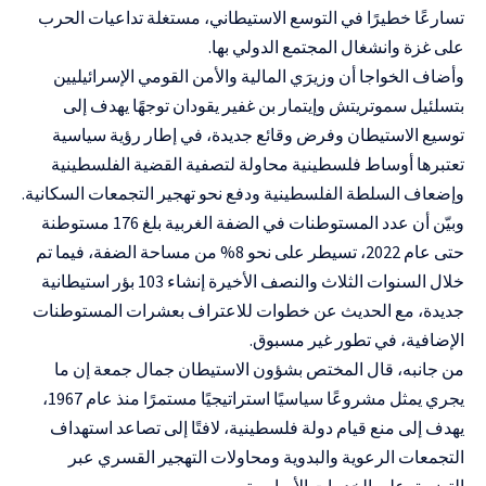
تسارعًا خطيرًا في التوسع الاستيطاني، مستغلة تداعيات الحرب
على غزة وانشغال المجتمع الدولي بها.
وأضاف الخواجا أن وزيرَي المالية والأمن القومي الإسرائيليين
بتسلئيل سموتريتش وإيتمار بن غفير يقودان توجهًا يهدف إلى
توسيع الاستيطان وفرض وقائع جديدة، في إطار رؤية سياسية
تعتبرها أوساط فلسطينية محاولة لتصفية القضية الفلسطينية
وإضعاف السلطة الفلسطينية ودفع نحو تهجير التجمعات السكانية.
وبيّن أن عدد المستوطنات في الضفة الغربية بلغ 176 مستوطنة
حتى عام 2022، تسيطر على نحو 8% من مساحة الضفة، فيما تم
خلال السنوات الثلاث والنصف الأخيرة إنشاء 103 بؤر استيطانية
جديدة، مع الحديث عن خطوات للاعتراف بعشرات المستوطنات
الإضافية، في تطور غير مسبوق.
من جانبه، قال المختص بشؤون الاستيطان جمال جمعة إن ما
يجري يمثل مشروعًا سياسيًا استراتيجيًا مستمرًا منذ عام 1967،
يهدف إلى منع قيام دولة فلسطينية، لافتًا إلى تصاعد استهداف
التجمعات الرعوية والبدوية ومحاولات التهجير القسري عبر