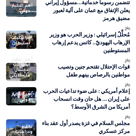
تتضمن رسوما خدماتية…مسؤول إيراني
أهم الاخبار
يعلن الإتفاق مع عمان على آلية لعبور
دولي
مضيق هرمز
رباح
مُحلِّلٌ إسرائيلي : وزير الحرب هو وزير
إسرائيليات
الإرهاب اليهوديّ.. كاتس يدعم إرهاب
استيطان
المستوطنين
أهم الاخبار
رباح
انتهاكات
قوات الإحتلال تقتحم جنين وتصيب
الاحتلال
مواطنين بالرصاص بينهم طفل
فلسطيني
رباح
إعلام أمريكي : على ضوء تداعيات الحرب
أهم الاخبار
على إيران … هل حان وقت انسحاب
دولي
أمريكا من الشرق الأوسط؟
رباح
مجلس السلام في غزة يصدر أول عقد بناء
تقارير
مركز عسكري
ودراسات