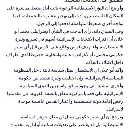
التضييق على الخدمات الأساسية.
وأوضح أن البؤر الاستيطانية الرعوية باتت أداة ضغط مباشرة على
السكان الفلسطينيين، أدت إلى تهجير عشرات التجمعات، فيما
تواجه أخرى ضغوطًا متواصلة لدفعها إلى الرحيل.
وفي السياق ذاته، رأى الباحث في الشأن الإسرائيلي محمد أبو
علان أن اقتراب الانتخابات الإسرائيلية أسهم في تسريع وتيرة
الاستيطان، سواء بهدف فرض وقائع على الأرض قبل أي تغيير
حكومي محتمل، أو لأغراض دعائية وانتخابية، خصوصًا لدى أطراف
داخل الائتلاف الحاكم.
وأكد أبو علان أن الاستيطان يمثل سياسة ثابتة داخل المنظومة
السياسية الإسرائيلية، وإن اختلفت وتيرة تنفيذه بين حكومة
وأخرى، مشيرًا إلى وجود توافق واسع بين القوى السياسية
الإسرائيلية على قضايا مركزية تتعلق بالضفة الغربية، في مقدمتها
رفض إقامة دولة فلسطينية واعتبار القدس عاصمة موحدة
لإسرائيل.
ويرجح أن أي تغيير حكومي مقبل لن يطال جوهر السياسة
الاستيطانية، بل قد يقتصر على تعديلات شكلية أو إدارية محدودة.