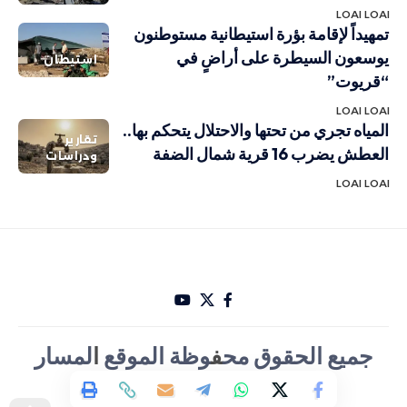
LOAI LOAI
تمهيداً لإقامة بؤرة استيطانية مستوطنون
يوسعون السيطرة على أراضٍ في
استيطان
“قريوت”
LOAI LOAI
المياه تجري من تحتها والاحتلال يتحكم بها..
تقارير
العطش يضرب 16 قرية شمال الضفة
ودراسات
LOAI LOAI
جميع الحقوق مح
ف
وظة الموقع
ا
لمسار
الأخباري تصميم Hakam