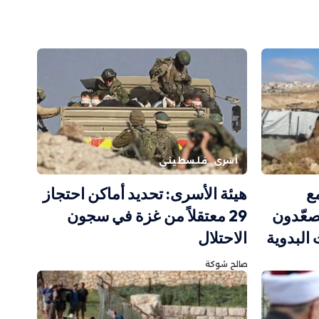
أسرى
فلسطيني
ع
هيئة الأسرى: تحديد أماكن احتجاز
يصعّدون
29 معتقلاً من غزة في سجون
البدوية
الاحتلال
صالح شوكة