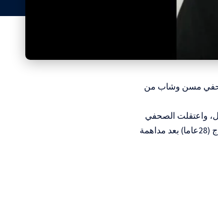
ء، صحفي مسن وشاب من
زل، واعتقلت الصحفي
حسن محمود عبد الجواد الفرارجة (72عاما)، والشاب أدهم جمال إبراهيم فراج (28عاما) بعد مداهمة