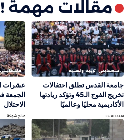
مقالات مهمة !
فلسطيني
تربية وتعليم
فلسطيني
جامعة القدس تطلق احتفالات
عشرات ال
تخريج الفوج الـ45 وتؤكد ريادتها
الجمعة في
الأكاديمية محليًا وعالميًا
الاحتلال
LOAI LOAI
صالح شوكة