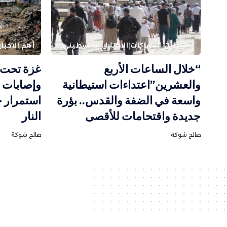
استيطان
انتهاكات الاحتلال
فلسطيني
أهم الاخبار
“خلال الساعات الأربع
غزة تحت 
والعشرين”اعتداءات استيطانية
وإصابات ب
واسعة في الضفة والقدس.. بؤرة
استمرار 
جديدة واقتحامات للأقصى
النار
صالح شوكة
صالح شوكة