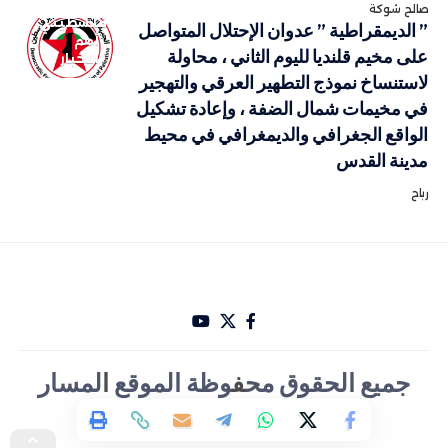
صالح شوكة
فلسطيني
” الديمقراطية ” عدوان الإحتلال المتواصل
أهم
على مخيم قلنديا لليوم الثاني ، محاولة
الاخبار
لاستنساخ نموذج التطهير العرقي والتهجير
في مخيمات شمال الضفة ، وإعادة تشكيل
الواقع الجغرافي والديمغرافي في محيط
مدينة القدس
رباح
جميع الحقوق مح
ف
وظة الموقع
ا
لمسار
الأخباري تصميم Hakam