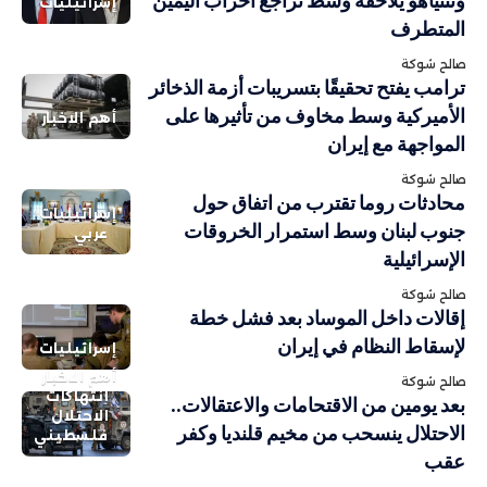
ونتنياهو يلاحقه وسط تراجع أحزاب اليمين
إسرائيليات
المتطرف
صالح شوكة
ترامب يفتح تحقيقًا بتسريبات أزمة الذخائر
الأميركية وسط مخاوف من تأثيرها على
أهم الاخبار
المواجهة مع إيران
صالح شوكة
محادثات روما تقترب من اتفاق حول
إسرائيليات
جنوب لبنان وسط استمرار الخروقات
عربي
الإسرائيلية
صالح شوكة
إقالات داخل الموساد بعد فشل خطة
لإسقاط النظام في إيران
إسرائيليات
أهم الاخبار
صالح شوكة
انتهاكات
بعد يومين من الاقتحامات والاعتقالات..
الاحتلال
الاحتلال ينسحب من مخيم قلنديا وكفر
فلسطيني
عقب