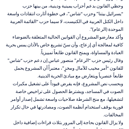
وحظي القانون بدعم أحزاب يمينية ودينية، من بينها حزب
“يسرائيل بيتنا” وحزب “شاس”، في خطوة أثارت انتقادات واسعة
داخل الكتل العربية في الكنيست، لا سيما حزب “القائمة العربية
الموحدة (الرعام)”.
وأكد معارضو المشروع أن القوانين الحالية المتعلقة بالضوضاء
كافية لمعالجة أي إزعاج، وأن سنّ تشريع خاص بالأذان يمس بحرية
العبادة والمساواة، ويمنح القانون طابعاً تمييزياً.
وقال رئيس حزب “الرعام” منصور عباس إن دعم حزب “شاس”
للقانون “أمر مخيب للآمال ومخزٍ”، معتبراً أن المشروع يحمل
طابعاً عنصرياً ويتعارض مع مبادئ الحرية الدينية.
وبحسب نص المشروع، فإنه يفرض قيوداً على تشغيل مكبرات
الصوت في المساجد، ويشترط الحصول على تراخيص خاصة
لتشغيلها، مع منح الشرطة صلاحيات واسعة تشمل إصدار أوامر
فورية بوقف استخدام أنظمة الصوت، ومصادرتها في حال تكرار
المخالفات.
ولا يزال القانون بحاجة إلى المرور بثلاث قراءات إضافية داخل