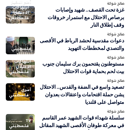
أهم الاخبار
صالح شوكة
انتهاكات
غزة تحت القصف.. شهيد وإصابات
الاحتلال
برصاص الاحتلال مع استمرار خروقات
فلسطيني
وقف إطلاق النار
صالح شوكة
دعوات مقدسية لحشد الرباط في الأقصى
والتصدي لمخططات التهويد
فلسطيني
صالح شوكة
انتهاكات
مستوطنون يقتحمون برك سليمان جنوب
الاحتلال
بيت لحم بحماية قوات الاحتلال
فلسطيني
صالح شوكة
تصعيد واسع في الضفة والقدس.. الاحتلال
أسرى
يشن حملة اقتحامات واعتقالات بعدوان
فلسطيني
متواصل على قلنديا
صالح شوكة
سلسلة شهداء قوات الشهيد عمر القاسم
TV
في معركة طوفان الأقصى الشهيد المقاتل
فلسطيني