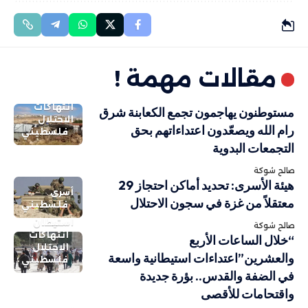
مقالات مهمة !
انتهاكات
مستوطنون يهاجمون تجمع الكعابنة شرق
الاحتلال
رام الله ويصعّدون اعتداءاتهم بحق
فلسطيني
التجمعات البدوية
صالح شوكة
هيئة الأسرى: تحديد أماكن احتجاز 29
أسرى
معتقلاً من غزة في سجون الاحتلال
فلسطيني
استيطان
صالح شوكة
انتهاكات
“خلال الساعات الأربع
الاحتلال
والعشرين”اعتداءات استيطانية واسعة
فلسطيني
في الضفة والقدس.. بؤرة جديدة
واقتحامات للأقصى