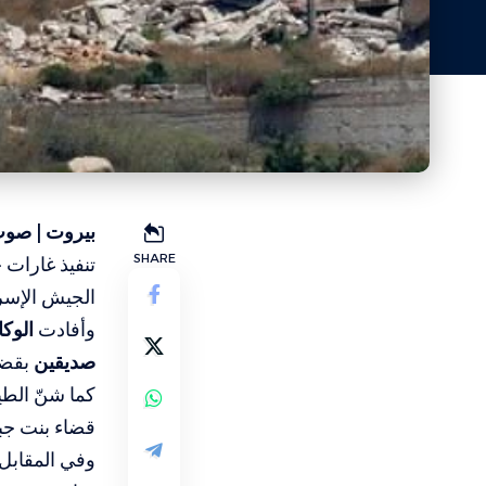
بيروت | صوت
SHARE
تنفيذ غارات
الجيش الإسر
وأفادت
الوكا
صديقين
بقضا
كما شنّ الطي
قضاء بنت جب
وفي المقابل،