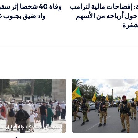
ة: إفصاحات مالية لترامب
وفاة 40 شخصا إثر
حول أرباحه من الأسهم
واد ضيق بجنوب غ
شفرة
استيطان
انتهاكات الاحتلال
فل