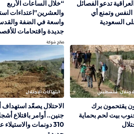
لعراقية تدعو الفصائل
“خلال الساعات الأربع
النفس وتمنع أي
والعشرين”اعتداءات استي
ى السعودية
واسعة في الضفة والقدس.
جديدة واقتحامات للأقص
صالح شوكة
احتلال
فلسطيني
انتهاكات الاحتلال
 يقتحمون برك
الاحتلال يصعّد استهداف 
نوب بيت لحم بحماية
جنين.. أوامر باقتلاع أشج
تلال
310 دونمات والاستيلاء 
جديدة