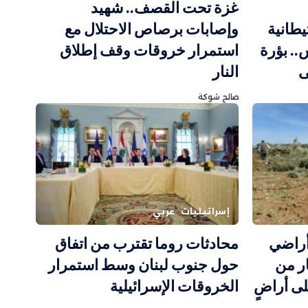
غزة تحت القصف.. شهيد
طانية
وإصابات برصاص الاحتلال مع
. بؤرة
استمرار خروقات وقف إطلاق
ى
النار
صالح شوكة
إسرائيليات
عربي
أراضي
محادثات روما تقترب من اتفاق
ار من
حول جنوب لبنان وسط استمرار
على أراضٍ
الخروقات الإسرائيلية