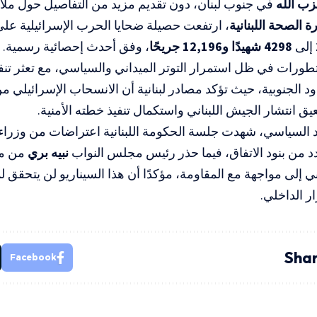
ب الله
في جنوب لبنان، دون تقديم مزيد من التفاصيل حول ملاب
ة الصحة اللبنانية
، ارتفعت حصيلة ضحايا الحرب الإسرائيلية على 
إلى
4298 شهيدًا و12,196 جريحًا
، وفق أحدث إحصائية رسمية.
تطورات في ظل استمرار التوتر الميداني والسياسي، مع تعثر تنفي
د الجنوبية، حيث تؤكد مصادر لبنانية أن الانسحاب الإسرائيلي م
يعيق انتشار الجيش اللبناني واستكمال تنفيذ خطته الأمنية.
 السياسي، شهدت جلسة الحكومة اللبنانية اعتراضات من وزر
د من بنود الاتفاق، فيما حذر رئيس مجلس النواب
نبيه بري
من مح
ني إلى مواجهة مع المقاومة، مؤكدًا أن هذا السيناريو لن يتحقق 
ر الداخلي.
Shar
Facebook