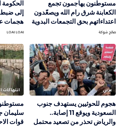
مستوطنون يهاجمون تجمع
الحكومة ا
الكعابنة شرق رام الله ويصعّدون
إلى ضبط 
اعتداءاتهم بحق التجمعات البدوية
هجمات عل
صالح شوكة
LOAI LOAI
عربي
انتهاكات ال
هجوم للحوثيين يستهدف جنوب
مستوطنون
السعودية ويوقع 11 إصابة..
سليمان ج
والرياض تحذر من تصعيد محتمل
قوات الاح