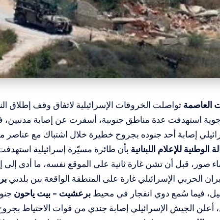
 العاصمة
تواصلت الخروقات الإسرائيلية لاتفاق وقف إطلاق الن
 جوية استهدفت عدة مناطق جنوبية، أسفرت عن إصابة مدنيين، 
ائيلي إصابة أحد جنوده بجروح خطيرة خلال اشتباك مع عناصر م
لة الوطنية للإعلام اللبنانية
بأن طائرة مسيّرة إسرائيلية استهدفت ل
ء صور، قبل أن تشن غارة ثانية على الموقع نفسه، ما أدى إلى
ران الحربي الإسرائيلي غارة على المنطقة الواقعة بين بلدتي
بر
يل، فيما سُمع دوي انفجار في محيط
برعشيت – بيت ياحون
جنوب
 أعلن الجيش الإسرائيلي إصابة جندي من قوات الاحتياط بجروح