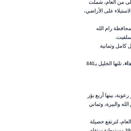
ولى من العام، شملت
لاستيلاء على الأراضي،
محافظة رام الله
سلفيت.
ً بشكل كامل وثمانية
، تلتها الخليل بـ840
رعوية، بينها أربع بؤر
، وتسع في رام الله والبيرة، وثماني
عام، لترتفع حصيلة
، بينها أكثر من 39 مستوطنة ستقام