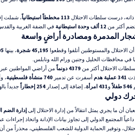
ذاته، درست سلطات الاحتلال
113 مخططاً استيطانياً
، شملت إق
ضم أكثر من
12 ألف وحدة استيطانية
في الضفة الغربية والقدس 
شجار المدمرة ومصادرة أراضٍ واسعة
ر أن الاحتلال والمستوطنين أتلفوا وقطعوا
45,195 شجرة
، بينها
,395
 في محافظات الخليل وجنين ورام الله ونابلس.
لطات الاحتلال أكثر من
4379 دونماً
من أراضي المواطنين عبر 
فذت
341 عملية هدم
أسفرت عن تدمير
740 منشأة فلسطينية
م
546 طفلاً
و
431 امرأة
، إضافة إلى إصدار
254 إخطاراً
جديداً بال
رك دولي
ان أن ما يجري يمثل انتقالاً من إدارة الاحتلال إلى
إدارة الضم ا
اعياً المجتمع الدولي إلى تجاوز بيانات الإدانة واتخاذ إجراءات 
تلال، وتوفير الحماية الدولية للشعب الفلسطيني، محذراً من أن