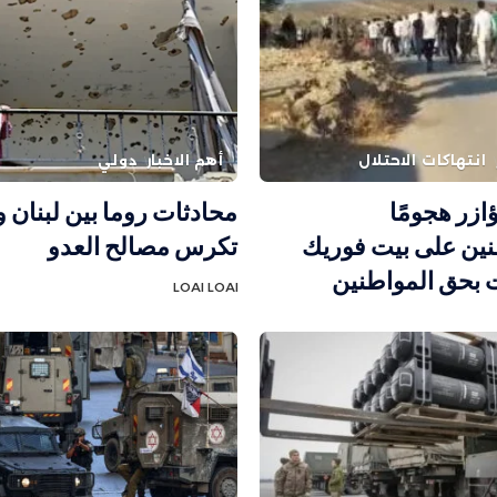
انتهاكات الاحتلال
أهم الاخبار
دولي
ؤازر هجومًا
محادثات روما بين لبنان 
ين على بيت فوريك
تكرس مصالح العدو
 بحق المواطنين
LOAI LOAI