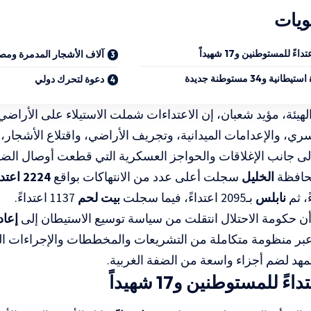
ويات
آلاف الأشجار المدمرة ومص
دعوة لتحرك دولي
هيئة، مؤيد شعبان، إن الاعتداءات شملت الاستيلاء على الأراضي
سري، والإعدامات الميدانية، وتجريف الأراضي، واقتلاع الأشجار، 
لى جانب الإغلاقات والحواجز العسكرية التي قطعت أوصال الضفة
حافظة
الخليل
سجلت أعلى عدد من الانتهاكات بواقع
2224 اعتداءً
نابلس
بـ2095 اعتداءً، فيما سجلت
بيت لحم
1137 اعتداءً.
ن حكومة الاحتلال انتقلت من سياسة توسيع الاستيطان إلى
إعاد
بر منظومة متكاملة من التشريعات والمخططات والإجراءات 
تمهد لضم أجزاء واسعة من الضفة الغربية.