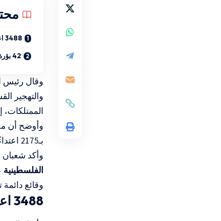
محت
3488 اعتداءً للمستوطنين و17 شهيداً
42 بؤرة استيطانية و34 مستوطنة جديدة
وقال رئيس ال
والتهجير الق
الممتلكات، إ
وأوضح أن م
بـ2175 اعتداءً، ثم
وأكد شعبان أ
الفلسطينية
ع
وقائع دائمة 
3488 اعتداءً للمستوطنين و17 شهيداً