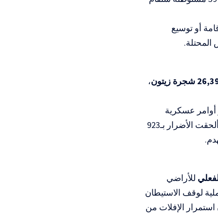
امة أو توسيع
المحتلة.
26 شجرة زيتون
،
أوامر عسكرية
، وألحقت الأضرار بـ923
هدم.
لفعلي
للأراضي
عملية لوقف الاستيطان
 استمرار الإفلات من