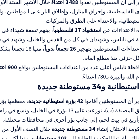
ر إلى أن المستوطنين نفذوا
3488 اعتداءً
خلال الأشهر الستة الأ
 الفلسطينية، وإحراق المنازل، وإطلاق النار على المواطنين، وا
ستيطانية، والاعتداء على الطرق والمركبات.
الاعتداءات عن
استشهاد 17 فلسطينياً
، بينهم تسعة شهداء في 
لاثة في نابلس، وشهيدان في كل من القدس والخليل، وشهيد في 
عتداءات المستوطنين بتهجير
26 تجمعاً بدوياً
، منها 18 تجمعا
 جزئي منذ مطلع العام.
ة نابلس أعلى عدد من اعتداءات المستوطنين بواقع
900 اعتداء
 والبيرة بـ780 اعتداءً.
ر أن المستوطنين أقاموا
42 بؤرة استيطانية جديدة
، معظمها بؤر 
داخل المناطق المصنفة (ب)، توزعت على 13 بؤرة في الخليل
أربع في بيت لحم، إلى جانب بؤر أخرى في محافظات مختلفة.
مة الاحتلال إنشاء
34 مستوطنة جديدة
خلال النصف الأول من ال
لتي أقرتها الحكومة الحالية إلى
103 مستوطنات