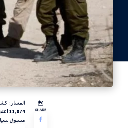
المسار : كشف
SHARE
11,074 اعتداءً
مسبوق لسياس