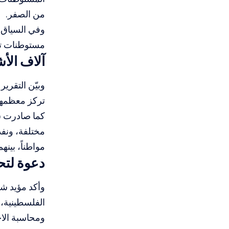
من الصفر.
وفي السياق 
مستوطنات ت
آلاف الأ
وبيّن التقري
تركز معظمها
كما صادرت س
مختلفة، ون
مواطناً، بينه
دعوة لتح
وأكد مؤيد شعب
الفلسطينية، د
ومحاسبة الاح