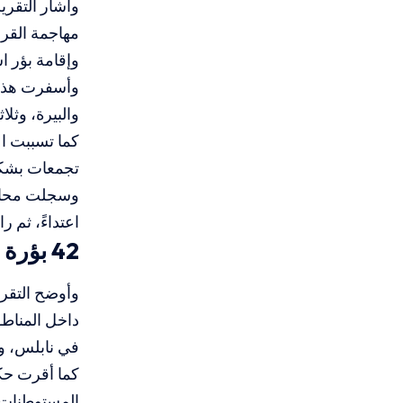
وأشار التقري
مهاجمة القرى
وإقامة بؤر ا
وأسفرت هذه 
والبيرة، وث
كما تسببت ا
تجمعات بشكل
وسجلت محافظ
اعتداءً، ثم رام الله
42 بؤرة استيطانية و34 مستوطنة جديدة
وأوضح التقري
في نابلس، و
كما أقرت حكو
المستوطنات ا