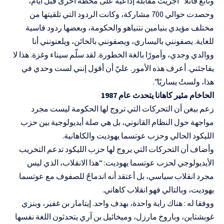
وتابع قائلا” أجريت مقابلة إذاعية على محطة أخرى قبل أيام،
وحصدت حوالي 700 مشاركة، وكانت الردود التي تلقيتها من
مختلف مؤيدي بنيامين نتنياهو والحكومة، وبعضها ردود قاسية
للغاية. يصفونني باليساري، ويصفونني بالخائن، ويلعنونني أنا
ووالدي وجدي، وأمورًا بالغة الخطورة. لقد سلّم سيناء وغزة. هذا لا
يفاجئني. أعرف هذه الأمور. عليّ أن أقول إنني لست وحدي في
هذا، ولستُ يساريًا”.
الحاخام مئير كاهانا يتحدث عام 1987
زعم بيغن أن التحركات التي تروج لها الحكومة ليست مجرد
مواجهة حول النظام القانوني، بل هي صلة أيديولوجية بين حزب
الليكود الحالي وحزب عوتسما يهوديت والكاهانية.
وأضاف أن التحركات التي يروج لها حزب الليكود تدعم التخريب
الأيديولوجي لحزب عوتسما يهوديت: “هذا الانقلاب، الذي ليس
مجرد انقلاب سياسي، بل أعتقد أنه اندماجٌ للصفوف مع عوتسما
يهوديت، وبالتالي فهو انقلاب كاهاني.
ووفقا له : هناك راية واحدة، بهدف واحد. إيتامار بن غفير، وبنزي
غوبشتاين، وباروخ مارزل، وميخائيل بن آري يتحدثون اللغة نفسها