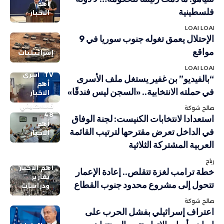
أهم
فلسطينية
الاخبار
LOAI LOAI
الإحتلال يعمق تغوله جنوب سوريا في 9
مواقع
إسرائيليات
LOAI LOAI
TV
أسرى
“بالفيديو” بن غفير يستغل ملف الأسرى
أهم
في حملته الانتخابية.. «السجن ليس فندقًا»
الاخبار
فلسطيني
صالح شوكة
48
استعدادا لانتخابات الكنيست: لجنة الوفاق
أهم
في الداخل تعرض مقترحها لترتيب القائمة
الاخبار
العربية المشتركة الثلاثية
رباح
أهم الاخبار
خطة ترامب لغزة تتقلص.. إعادة الإعمار
تقارير
تتحول إلى مشروع محدود جنوب القطاع
ودراسات
صالح شوكة
اعتراف إسرائيلي بفشل الحرب على