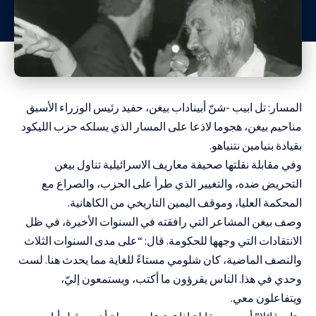
المسار: تل ابيب -شنّ أبيناداب بيغن، حفيد رئيس الوزراء الأسبق
مناحيم بيغن، هجوما لاذعا على المسار الذي يسلكه حزب الليكود
بقيادة بنيامين نتنياهو.
وفي مقابلة نقلتها صحيفة معاريف الاسرائيلية تناول بيغن
التحريض ضده، والتغيير الذي طرأ على الحزب، والصراع مع
المحكمة العليا، وموقف اليمين التاريخي من الكاهانية.
وصف بيغن المشاعر التي رافقته في السنوات الأخيرة، في ظل
الانتقادات التي وجهها للحكومة. قال: “على مدى السنوات الثلاث
والنصف الماضية، كان شلومي مستاءً للغاية مما يحدث هنا. لست
وحدي في هذا. الناس يقرؤون ما أكتب، ويستمعون إليّ،
ويتفاعلون معي.