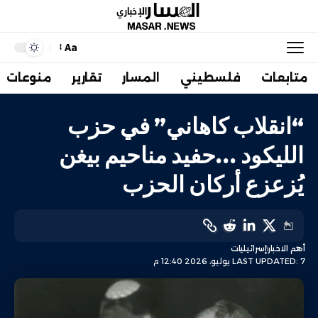
Aa
متابعات
فلسطيني
المسار
تقارير
منوعات
“انقلاب كاهاني” في حزب
الليكود …حفيد مناحيم بيغن
يُزعزع أركان الحزب
أهم الاخبار
إسرائيليات
LAST UPDATED: 7 يوليو، 2026 12:40 م