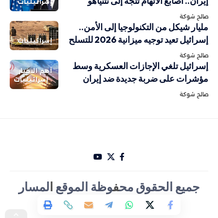
إيران.. أصابع الاتهام تتجه إلى نتنياهو
إسرائيليات
صالح شوكة
مليار شيكل من التكنولوجيا إلى الأمن..
إسرائيل تعيد توجيه ميزانية 2026 للتسلح
إسرائيليات
صالح شوكة
إسرائيل تلغي الإجازات العسكرية وسط
أهم الاخبار
مؤشرات على ضربة جديدة ضد إيران
إسرائيليات
صالح شوكة
جميع الحقوق مح
ف
وظة الموقع
ا
لمسار
الأخباري تصميم Hakam