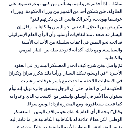
تمامًا…. إذا أخذتم تغريداتهم، وسألتم من كتبها، وعرضتموها على
الطاولة، فلن يتمكن أحد من التمييز بين وزراء الحكومة، ووزراء
عوتسما يهوديت، وآخر الكاهانيين الذين ذكرتهم للتو.”
ميّز بيغن بين التحوّل الشعبي نحو اليمين والكاهانية. وقال إن
اليسار قد ضعف منذ اتفاقيات أوسلو، وأن الرأي العام الإسرائيلي
قد اتجه نحو اليمين في أعقاب سلسلة من الأحداث الأمنية
والسياسية. ومع ذلك، أكد أنه لا توجد صلة بين التيار القومي
والكاهانية.
ثمّ واصل بيغن شرح كيف انحدر المعسكر اليساري في العقود
الأخيرة: “في أوسلو، تفكك اليسار. ورأينا ذلك يتكرر مرارًا وتكرارًا
في الانتخابات اللاحقة. ما حدث مع ياسر عرفات، وتشتيت
الحكومة للرأي العام، حتى أن الرجل يستحق جائزة نوبل. إنه توأم
سينوار. بدأ الأمر في أوسلو، واستمر مع الانسحاب الذي وعدوا به
كما فعلت سنغافورة، ومع المجزرة ازداد الوضع سوءًا.
وقال”: يتجه الرأي العام بلا شك نحو مواقف اليمين – المعسكر
الوطني. لكن هذا لا علاقة له بالكاهانية. الكاهانية هي ما قادنا إليه
رئيس الوزراء في السنوات الأربع الماضية من خلال حديثه عن