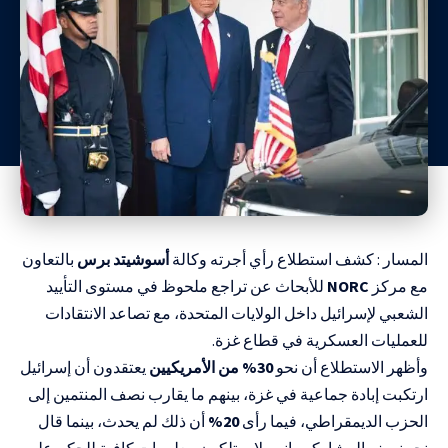
المسار : كشف استطلاع رأي أجرته وكالة
أسوشيتد برس
بالتعاون
مع مركز
NORC
للأبحاث عن تراجع ملحوظ في مستوى التأييد
الشعبي لإسرائيل داخل الولايات المتحدة، مع تصاعد الانتقادات
للعمليات العسكرية في قطاع غزة.
وأظهر الاستطلاع أن نحو
30% من الأمريكيين
يعتقدون أن إسرائيل
ارتكبت إبادة جماعية في غزة، بينهم ما يقارب نصف المنتمين إلى
الحزب الديمقراطي، فيما رأى
20%
أن ذلك لم يحدث، بينما قال
نحو نصف المشاركين إنهم لا يمتلكون معلومات كافية للحكم على