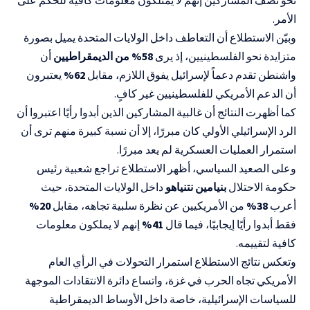
الأمر.
وبيّن الاستطلاع أن التعاطف داخل الولايات المتحدة يميل بصورة
متزايدة نحو الفلسطينيين، إذ يرى
58% من الديمقراطيين
أن
واشنطن تقدم دعماً لإسرائيل يفوق اللازم، مقابل
62%
يعتبرون
أن الدعم الأمريكي للفلسطينيين غير كافٍ.
كما أظهرت النتائج أن غالبية المشاركين الذين أبدوا رأيًا اعتبروا أن
الرد الإسرائيلي الأولي كان مبررًا، إلا أن نسبة كبيرة منهم ترى أن
استمرار العمليات العسكرية لم يعد مبررًا.
وعلى الصعيد السياسي، أظهر الاستطلاع تراجع شعبية رئيس
حكومة الاحتلال
بنيامين نتنياهو
داخل الولايات المتحدة، حيث
أعرب
38%
من الأمريكيين عن نظرة سلبية تجاهه، مقابل
20%
فقط أبدوا رأيًا إيجابيًا، فيما قال
41%
إنهم لا يملكون معلومات
كافية لتقييمه.
وتعكس نتائج الاستطلاع استمرار التحولات في الرأي العام
الأمريكي تجاه الحرب في غزة، واتساع دائرة الانتقادات الموجهة
للسياسات الإسرائيلية، خاصة داخل الأوساط الديمقراطية