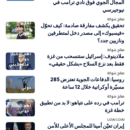
المجال الجوي فوق نادي ترامب في
نيوجيرسي
صالح شوكة
تقارير
تحقيق يكشف مفارقة صادمة: كيف تحوّل
ودراسات
«فيسبوك» إلى مصدر دخل لمتطرفين
دولي
ونازيين جدد؟
صالح شوكة
أهم الاخبار
ملادينوف: إسرائيل ستنسحب من غزة
دولي
فقط بعد نزع السلاح «بشكل حقيقي»
فلسطيني
صالح شوكة
روسيا: الدفاعات الجوية تعترض 285
مسيّرة أوكرانية خلال 12 ساعة
دولي
صالح شوكة
ترامب في رده على نتياهو: لا بد من تطبيق
أهم الاخبار
خطة غزة
دولي
LOAI LOAI
إيران تعيّن أمينا للمجلس الأعلى للأمن