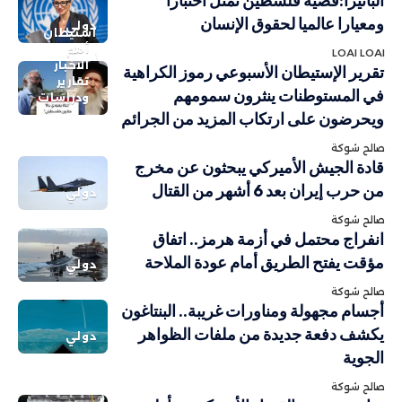
ألبانيزا:قضية فلسطين تمثل اختبارا
ومعيارا عالميا لحقوق الإنسان
دولي
استيطان
أهم
LOAI LOAI
الاخبار
تقرير الإستيطان الأسبوعي رموز الكراهية
تقارير
في المستوطنات ينثرون سمومهم
ودراسات
ويحرضون على ارتكاب المزيد من الجرائم
صالح شوكة
قادة الجيش الأميركي يبحثون عن مخرج
من حرب إيران بعد 6 أشهر من القتال
دولي
صالح شوكة
انفراج محتمل في أزمة هرمز.. اتفاق
مؤقت يفتح الطريق أمام عودة الملاحة
دولي
صالح شوكة
أجسام مجهولة ومناورات غريبة.. البنتاغون
يكشف دفعة جديدة من ملفات الظواهر
دولي
الجوية
صالح شوكة