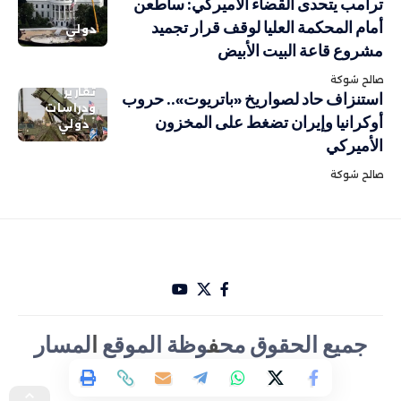
ترامب يتحدى القضاء الأميركي: سأطعن
أمام المحكمة العليا لوقف قرار تجميد
دولي
مشروع قاعة البيت الأبيض
صالح شوكة
تقارير
استنزاف حاد لصواريخ «باتريوت».. حروب
ودراسات
أوكرانيا وإيران تضغط على المخزون
دولي
الأميركي
صالح شوكة
جميع الحقوق مح
ف
وظة الموقع
ا
لمسار
الأخباري تصميم Hakam