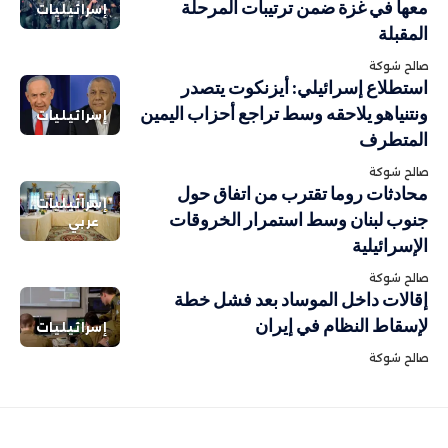
معها في غزة ضمن ترتيبات المرحلة
إسرائيليات
المقبلة
صالح شوكة
استطلاع إسرائيلي: أيزنكوت يتصدر
ونتنياهو يلاحقه وسط تراجع أحزاب اليمين
إسرائيليات
المتطرف
صالح شوكة
محادثات روما تقترب من اتفاق حول
إسرائيليات
جنوب لبنان وسط استمرار الخروقات
عربي
الإسرائيلية
صالح شوكة
إقالات داخل الموساد بعد فشل خطة
لإسقاط النظام في إيران
إسرائيليات
صالح شوكة