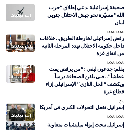
صحيفة إسرائيلية تدعي إطلاق “حزب
الله” مسيّرة نحو جيش الاحتلال جنوبي
إسرائيليات
لبنان
LOAI LOAI
رفض إسرائيلي لخارطة الطريق.. خلافات
داخل حكومة الاحتلال تهدد المرحلة الثانية
إسرائيليات
من اتفاق غزة
LOAI LOAI
انتهاكات
بقلم: جدعون ليفي : “من يرفض يمت
الاحتلال
عطشاً”.. فتى يلقن الصحافة درساً
إسرائيليات
ويكشف “الحل النازي” الإسرائيلي إزاء
قطاع غزة
رباح
إسرائيل تغفل التحولات الكبرى في أمريكا
إسرائيليات
LOAI LOAI
إسرائيل تبحث إيواء ميليشيات متعاونة