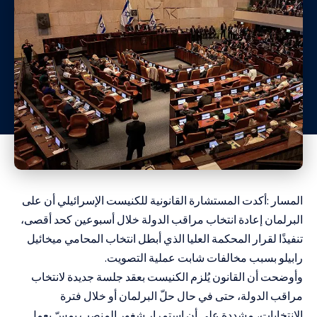
المسار :أكدت المستشارة القانونية للكنيست الإسرائيلي أن على
البرلمان إعادة انتخاب مراقب الدولة خلال أسبوعين كحد أقصى،
تنفيذًا لقرار المحكمة العليا الذي أبطل انتخاب المحامي ميخائيل
رابيلو بسبب مخالفات شابت عملية التصويت.
وأوضحت أن القانون يُلزم الكنيست بعقد جلسة جديدة لانتخاب
مراقب الدولة، حتى في حال حلّ البرلمان أو خلال فترة
الانتخابات، مشددة على أن استمرار شغور المنصب يمسّ بعمل