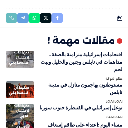
مقالات مهمة !
انتهاكات
اقتحامات إسرائيلية متزامنة بالضفة..
الاحتلال
مداهمات في نابلس وجنين والخليل وبيت
فلسطيني
لحم
صالح شوكة
مستوطنون يهاجمون منازل في مدينة
استيطان
نابلس
فلسطيني
LOAI LOAI
انتهاكات
توغل إسرائيلي في القنيطرة جنوب سوريا
الاحتلال
عربي
LOAI LOAI
مساء اليوم :اعتداء على طاقم إسعاف
استيطان