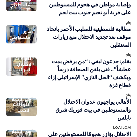
وإصابة مواطن في هجوم للمستوطنين
فلسطيني
على قرية أبو نجيم جنوب بيت لحم
رباح
مطالبة فلسطينية للصليب الأحمر باتخاذ
أسرى
موقف بعد تجديد الاحتلال منع زيارات
فلسطيني
المعتقلين
رباح
انتهاكات
بقلم: جدعون ليفي : “من يرفض يمت
الاحتلال
عطشاً”.. فتى يلقن الصحافة درساً
إسرائيليات
ويكشف “الحل النازي” الإسرائيلي إزاء
قطاع غزة
رباح
أهم الاخبار
الأهالي يواجهون عدوان الاحتلال
انتهاكات
والمستوطنين في بيت فوريك شرق
الاحتلال
نابلس
LOAI LOAI
أهم الاخبار
الاحتلال يؤازر هجومًا للمستوطنين على