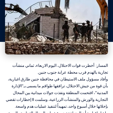
المسار: أخطرت قوات الاحتلال، اليوم الاربعاء، ثماني منشآت
تجارية بالهدم قرب محطة عرابة جنوب جنين.
وأفاد مسؤول ملف الاستيطان في محافظة جنين طارق اغبارية،
بأن قوة من جيش الاحتلال، ترافقها طواقم ما يسمى بـ”الإدارة
المدنية”، اقتحمت المنطقة ونفذت جولات ميدانية بين المحال
التجارية والورش والمنشآت الزراعية، وسلمت 8 إخطارات تقضي
بإخلائها خلال أسبوع واحد، تمهيداً لتنفيذ عمليات هدم واسعة.
واشار اغبارية أن المنطقة تضم عشرات المحال التجارية والورش