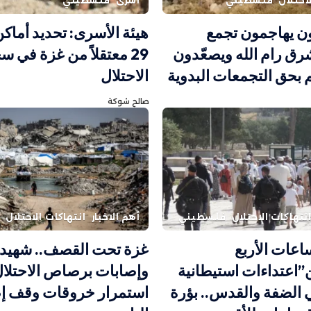
احتلال
فلسطيني
أسرى
فلسطيني
 يهاجمون تجمع
هيئة الأسرى: تحديد أماكن
شرق رام الله ويصعّدون
29 معتقلاً من غزة في 
م بحق التجمعات البدوية
الاحتلال
صالح شوكة
نتهاكات الاحتلال
فلسطيني
أهم الاخبار
انتهاكات الاحتلال
اعات الأربع
غزة تحت القصف.. شهيد
اعتداءات استيطانية
وإصابات برصاص الاحتلال
 الضفة والقدس.. بؤرة
استمرار خروقات وقف إ