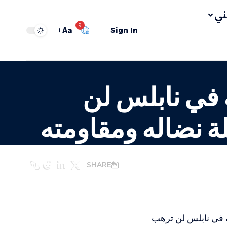
ي
9
Aa
Sign In
ة في نابلس لن
ة نضاله ومقاومته
SHARE
نة في نابلس لن ترهب