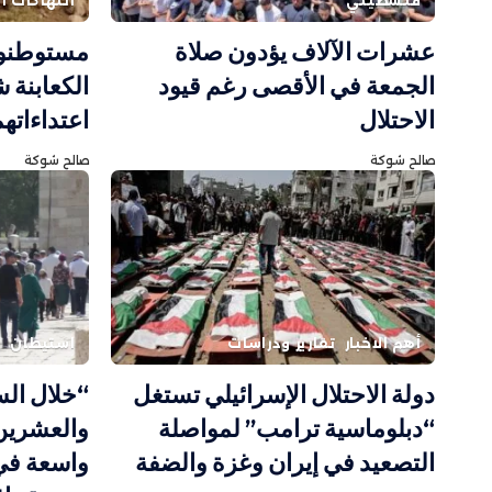
فلسطيني
انتهاكات ال
عشرات الآلاف يؤدون صلاة
مستوطنون
الجمعة في الأقصى رغم قيود
الكعابنة 
الاحتلال
اعتداءاته
صالح شوكة
صالح شوكة
أهم الاخبار
تقارير ودراسات
استيطان
ا
دولة الاحتلال الإسرائيلي تستغل
“خلال الس
“دبلوماسية ترامب” لمواصلة
والعشرين”
التصعيد في إيران وغزة والضفة
واسعة في