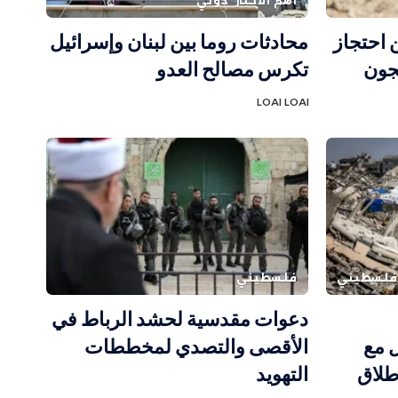
أهم الاخبار
دولي
 احتجاز
محادثات روما بين لبنان وإسرائيل
سجون
تكرس مصالح العدو
LOAI LOAI
فلسطيني
فلسطيني
دعوات مقدسية لحشد الرباط في
 مع
الأقصى والتصدي لمخططات
طلاق
التهويد