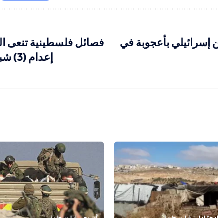
إسرائيلي بأعجوبة في
فصائل فلسطينية تنعى ال
إعدام (3) شبان في نابلس