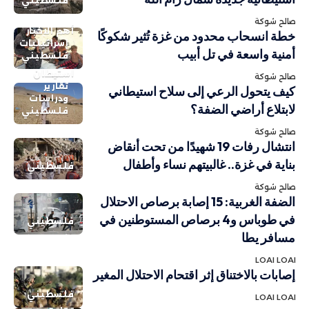
فلسطيني
صالح شوكة
أهم الاخبار
خطة انسحاب محدود من غزة تُثير شكوكًا
إسرائيليات
أمنية واسعة في تل أبيب
فلسطيني
استيطان
صالح شوكة
تقارير
كيف يتحول الرعي إلى سلاح استيطاني
ودراسات
لابتلاع أراضي الضفة؟
فلسطيني
صالح شوكة
انتشال رفات 19 شهيدًا من تحت أنقاض
بناية في غزة.. غالبيتهم نساء وأطفال
فلسطيني
صالح شوكة
الضفة الغربية: 15 إصابة برصاص الاحتلال
في طوباس و4 برصاص المستوطنين في
فلسطيني
مسافر يطا
LOAI LOAI
إصابات بالاختناق إثر اقتحام الاحتلال المغير
فلسطيني
LOAI LOAI