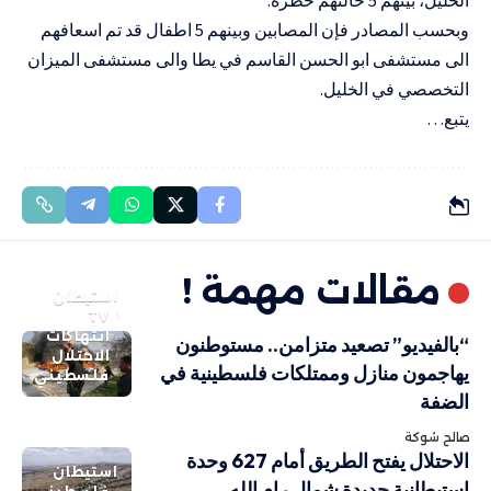
وبحسب المصادر فإن المصابين وبينهم 5 اطفال قد تم اسعافهم
الى مستشفى ابو الحسن القاسم في يطا والى مستشفى الميزان
التخصصي في الخليل.
يتبع…
مقالات مهمة !
استيطان
TV
انتهاكات
“بالفيديو” تصعيد متزامن.. مستوطنون
الاحتلال
يهاجمون منازل وممتلكات فلسطينية في
فلسطيني
الضفة
صالح شوكة
الاحتلال يفتح الطريق أمام 627 وحدة
استيطان
استيطانية جديدة شمال رام الله