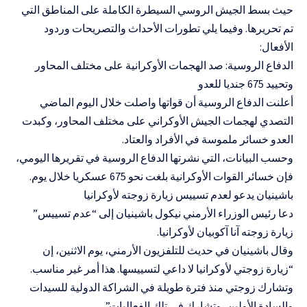
حيث بسط الجيش الروسي السيطرة الكاملة على المناطق التي
تم تحريرها. وفيما يلي تطورات الأحداث والتصريحات وردود
الأفعال:
الدفاع الروسية: صد الهجمات الأوكرانية على مختلف المحاور
وتحييد 675 جنديا للعدو
أعلنت الدفاع الروسية أن قواتها واصلت خلال اليوم الماضي
التصدي لهجمات الجيش الأوكراني على مختلف المحاور، وكبدت
العدو خسائر ملموسة في الأفراد والعتاد.
وحسب البيانات، التي نشرتها الدفاع الروسية في تقريرها اليومي،
فإن خسائر القوات الأوكرانية بلغت نحو 675 عسكريا خلال يوم.
باشينيان يدعو لعدم تسييس زيارة زوجته لأوكرانيا
دعا رئيس الوزراء الأرمني نيكول باشينيان إلى “عدم تسييس”
زيارة زوجته آنا آكوبيان لأوكرانيا.
وقال باشينيان في حديث للتلفزيون الأرمني، يوم الاثنين، إن
“زيارة زوجتي لأوكرانيا لا داعي لتسييسها. هذا أمر غير مناسب.
وتشارك زوجتي منذ فترة طويلة في الشراكة الدولية للسيدات
والسادة الأولين، وتشارك في تلك الفعاليات”.