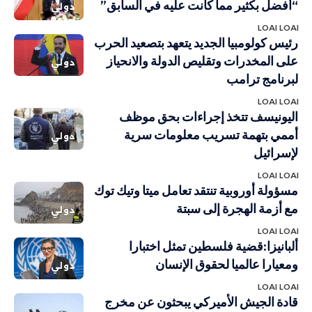
“أفضل بكثير مما كانت عليه في السابق”
دولي
LOAI LOAI
رئيس كولومبيا الجديد يتعهد بتصعيد الحرب
على المخدرات وتقليص الدولة والانحياز
دولي
لبرنامج ترامب
LOAI LOAI
اليونيسف تتخذ إجراءات بحق موظف
أممي بتهمة تسريب معلومات سرية
دولي
لإسرائيل
LOAI LOAI
مسؤولة أوروبية تنتقد تعامل ميتا وتيك توك
مع أزمة الهجرة إلى سبتة
دولي
LOAI LOAI
ألبانيزا:قضية فلسطين تمثل اختبارا
ومعيارا عالميا لحقوق الإنسان
دولي
LOAI LOAI
قادة الجيش الأميركي يبحثون عن مخرج